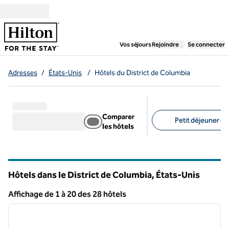
Aller directement au contenu
,
ouvre un nouvel ongl
Vos séjours
Rejoindre
Se connecter
Adresses
/
États-Unis
/
Hôtels du District de Columbia
Comparer
Petit déjeuner gra
les hôtels
Filtres suggérés
Hôtels dans le District de Columbia, États-Unis
Affichage de 1 à 20 des 28 hôtels
1
/
12
Afficher 28 hôtel
image précédente
image 
1 sur 12