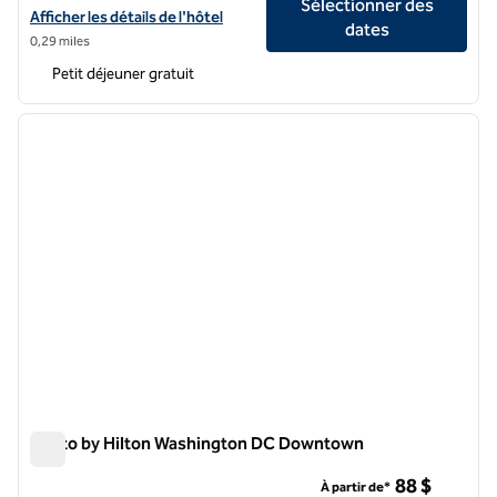
Sélectionner des
Afficher les détails de l'hôtel Hampton Inn Washington-Downtown
Afficher les détails de l'hôtel
dates
0,29 miles
Petit déjeuner gratuit
1
/
12
image précédente
image 
1 sur 12
Motto by Hilton Washington DC Downtown
Motto by Hilton Washington DC Downtown
88 $
À partir de*