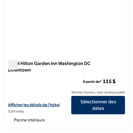
Hôtel Hilton Garden Inn Washington DC
Downtown
Hôtel Hilton Garden Inn Washington DC Downtown
115 $
À partir de*
Remise Honors, non remboursable
Sélectionner des
Afficher les détails de l'hôtel Hilton Garden Inn Washington DC Do
Afficher les détails de l'hôtel
dates
0,89 miles
Piscine intérieure
1
/
12