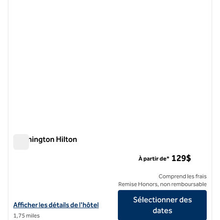
Washington Hilton
Washington Hilton
129$
À partir de*
Comprend les frais
Remise Honors, non remboursable
Sélectionner des
Afficher les détails de l'hôtel Washington Hilton
Afficher les détails de l'hôtel
dates
1,75 miles