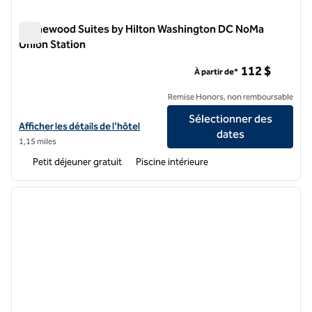
Homewood Suites by Hilton Washington DC NoMa
Union Station
Homewood Suites by Hilton Washington DC NoMa Union Stat
112 $
À partir de*
Remise Honors, non remboursable
Sélectionner des
Afficher les détails de l'hôtel Homewood Suites by Hilton Washingt
Afficher les détails de l'hôtel
dates
1,15 miles
Petit déjeuner gratuit
Piscine intérieure
1
/
12
image précédente
image 
1 sur 12