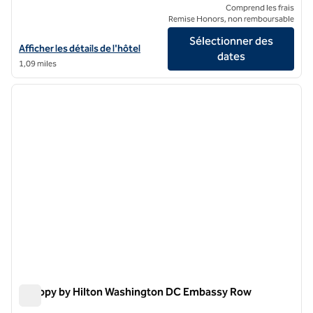
Comprend les frais
Remise Honors, non remboursable
Sélectionner des
Afficher les détails de l'hôtel Capital Hilton
Afficher les détails de l'hôtel
dates
1,09 miles
1
/
12
image précédente
image 
1 sur 12
Canopy by Hilton Washington DC Embassy Row
Canopy by Hilton Washington DC Embassy Row