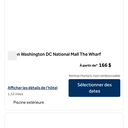
Hilton Washington DC National Mall The Wharf
Hilton Washington DC National Mall The Wharf
166 $
À partir de*
Remise Honors, non remboursable
Sélectionner des
Afficher les détails de l'hôtel Hilton Washington DC National Mall Th
Afficher les détails de l'hôtel
dates
1,52 miles
Piscine extérieure
1
/
12
image précédente
image 
1 sur 12