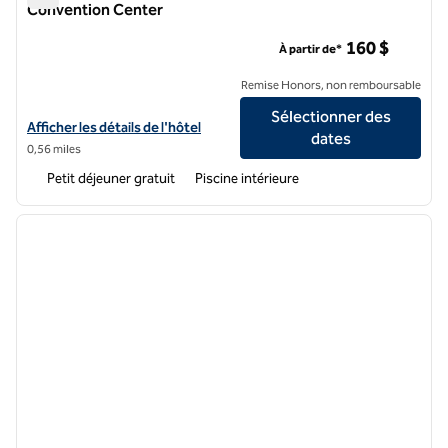
Convention Center
Hôtel Embassy Suites by Hilton Washington D.C. - Conventi
160 $
À partir de*
Remise Honors, non remboursable
Sélectionner des
Afficher les détails de l'hôtel Embassy Suites by Hilton Washington
Afficher les détails de l'hôtel
dates
0,56 miles
Petit déjeuner gratuit
Piscine intérieure
1
/
12
image précédente
image 
1 sur 12