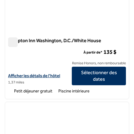
Hampton Inn Washington, D.C./White House
Hampton Inn Washington, D.C./White House
135 $
À partir de*
Remise Honors, non remboursable
Sélectionner des
Afficher les détails de l'hôtel Hampton Inn Washington, D.C./White
Afficher les détails de l'hôtel
dates
1,37 miles
Petit déjeuner gratuit
Piscine intérieure
1
/
12
image précédente
image 
1 sur 12