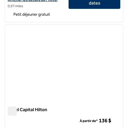
dates
0,97 miles
Petit déjeuner gratuit
1
/
12
image précédente
image 
1 sur 12
Hôtel Capital Hilton
Hôtel Capital Hilton
136 $
À partir de*