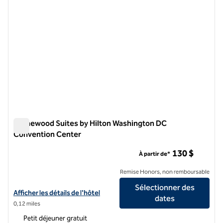
Homewood Suites by Hilton Washington DC
Convention Center
Homewood Suites by Hilton Washington DC Convention Cen
130 $
À partir de*
Remise Honors, non remboursable
Sélectionner des
Afficher les détails de l'hôtel Homewood Suites by Hilton Washing
Afficher les détails de l'hôtel
dates
0,12 miles
Petit déjeuner gratuit