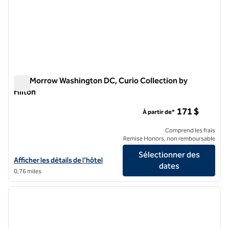
The Morrow Washington DC, Curio Collection by
Hilton
The Morrow Washington DC, Curio Collection by Hilton
171 $
À partir de*
Comprend les frais
Remise Honors, non remboursable
Sélectionner des
Afficher les détails de l'hôtel The Morrow Washington DC, Curio Coll
Afficher les détails de l'hôtel
dates
0,76 miles
1
/
12
image précédente
image 
1 sur 12