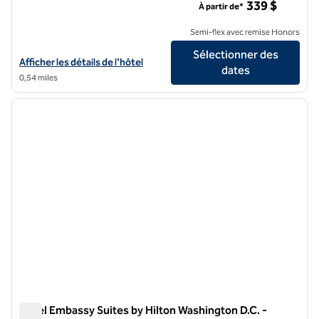
339 $
À partir de*
Semi-flex avec remise Honors
Sélectionner des
Afficher les détails de l'hôtel Conrad Washington, DC
Afficher les détails de l'hôtel
dates
0,54 miles
1
/
12
image précédente
image 
1 sur 12
Hôtel Embassy Suites by Hilton Washington D.C. -