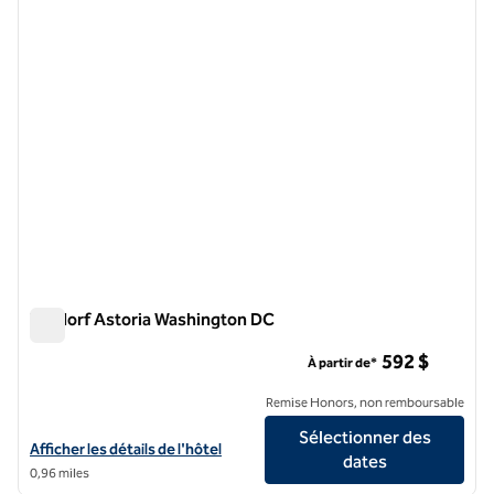
image précédente
image 
1 sur 12
Waldorf Astoria Washington DC
Waldorf Astoria Washington DC
592 $
À partir de*
Remise Honors, non remboursable
Sélectionner des
Afficher les détails de l'hôtel Waldorf Astoria Washington DC
Afficher les détails de l'hôtel
dates
0,96 miles
1
/
12