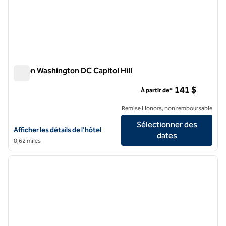
Hilton Washington DC Capitol Hill
Hilton Washington DC Capitol Hill
141 $
À partir de*
Remise Honors, non remboursable
Sélectionner des
Afficher les détails de l'hôtel Hilton Washington DC Capitol Hill
Afficher les détails de l'hôtel
dates
0,62 miles
1
/
12
image précédente
image 
1 sur 12