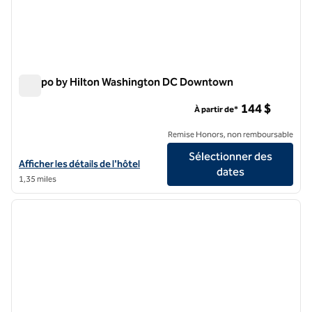
Tempo by Hilton Washington DC Downtown
Tempo by Hilton Washington DC Downtown
144 $
À partir de*
Remise Honors, non remboursable
Sélectionner des
Afficher les détails de l'hôtel Tempo by Hilton Washington DC Dow
Afficher les détails de l'hôtel
dates
1,35 miles
1
/
12
image précédente
image 
1 sur 12