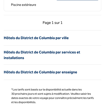
Piscine extérieure
Page précédente, 1 sur 1
Page suivante, 1 sur 
Page
1 sur 1
Page 1 sur 1
Hôtels du District de Columbia par ville
Hôtels du District de Columbia par services et
installations
Hôtels du District de Columbia par enseigne
*Les tarifs sont basés sur la disponibilité actuelle dans les
30 prochains jours et sont sujets à modification. Veuillez saisir les
dates exactes de votre voyage pour connaître précisément les tarifs
et les disponibilités.