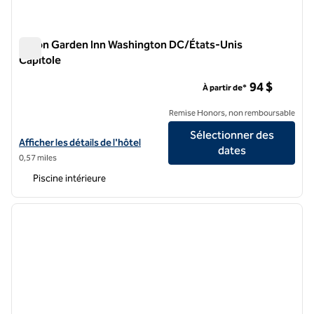
Hilton Garden Inn Washington DC/États-Unis
Capitole
Hilton Garden Inn Washington DC/États-Unis Capitole
94 $
À partir de*
Remise Honors, non remboursable
Sélectionner des
Afficher les détails de l'hôtel Hilton Garden Inn Washington DC/U.S. 
Afficher les détails de l'hôtel
dates
0,57 miles
Piscine intérieure
1
/
12
image précédente
image 
1 sur 12