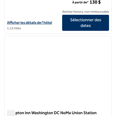
130 $
À partir de*
Remise Honors, non remboursable
Sélectionner des
Afficher les détails de l'hôtel Canopy by Hilton Washington DC Emb
Afficher les détails de l'hôtel
dates
1,12 miles
1
/
12
image précédente
image 
1 sur 12
Hampton Inn Washington DC NoMa Union Station