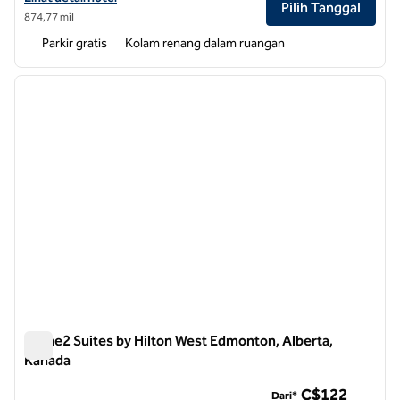
Pilih Tanggal
874,77 mil
Parkir gratis
Kolam renang dalam ruangan
1
/
12
gambar sebelumnya
gambar
1 dari 12
Home2 Suites by Hilton West Edmonton, Alberta,
Kanada
Home2 Suites by Hilton West Edmonton, Alberta, Kanada
C$122
Dari*