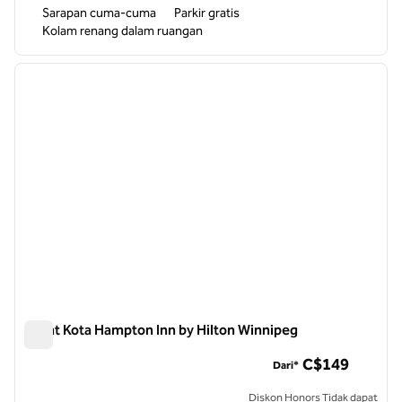
Sarapan cuma-cuma
Parkir gratis
Kolam renang dalam ruangan
1
/
12
gambar sebelumnya
gambar
1 dari 12
Pusat Kota Hampton Inn by Hilton Winnipeg
Pusat Kota Hampton Inn by Hilton Winnipeg
C$149
Dari*
Diskon Honors Tidak dapat