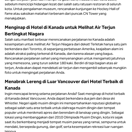
sebelum mencicipi hidangan lezat dari salah satu ratusan restoran di seluruh
kota. Untuk pengalaman museum, rencanakan kunjungan ke Hockey Hall of
Fame atau saksikan matahari terbenam dari puncak CN Tower yang
menakjubkan.
Menginap di Hotel di Kanada untuk Melihat Air Terjun
Bertingkat Niagara
Salah satu manfaat terbesar merencanakan perjalanan ke Kanada adalah
kesempatan untuk melihat Air Terjun Niagara dari dekat! Terletak hanya satu jam
berkendara dari Toronto, di sepanjang perbatasan Amerika, keajaiban alam ini
adalah atraksi paling terkenal di Kanada, dan karena alasan yang bagus.
Rencanakan perjalanan sehari yang menyenangkan untuk mengamati jatuhnya
yang memesona, yang turun sekitar 180 kaki. Berdiri di tepi bagian atas air
terjun, Anda akan dapat mendekati air terjun dan mengambil sebanyak mungkin
foto untuk mengingat perjalanan Anda.
Menabrak Lereng di Luar Vancouver dari Hotel Terbaik di
Kanada
Ingin mencapai lereng selama perjalanan Anda? Saat menginap di hotel terbaik
di Kanada dekat Vancouver, Anda dapat berkendara dua jam dari desa ski
Whistler. Negeri ajaib musim dingin ini mempertahankan reputasi globalnya
sebagai salah satu area terbaik untuk olahraga musim dingin dan tempat
populer untuk menikmati apres dan berendam di lanskap yang dingin. Sebagai
lokasi yang membanggakan dari 2010 Olimpiade Musim Dingin, kota ini sejak
saat itu berkembang menjadi tempat musim panas yang ramai, sempurna untuk
mendaki, bersepeda gunung, dan golf, serta kesempatan rekreasi luar ruangan
lainnya.