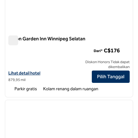
Hilton Garden Inn Winnipeg Selatan
Hilton Garden Inn Winnipeg Selatan
C$176
Dari*
Diskon Honors Tidak dapat
dikembalikan
Lihat detail hotel untuk Hilton Garden Inn Winnipeg South
Lihat detail hotel
Pilih Tanggal
879,95 mil
Parkir gratis
Kolam renang dalam ruangan
1
/
12
gambar sebelumnya
gambar
1 dari 12