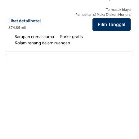
Termasuk biaya
Pembelian di Muka Diskon Honors
Lihat detail hotel untuk Home2 Suites by Hilton West Edmonton, Alb
Lihat detail hotel
Pilih Tanggal
874,85 mil
Sarapan cuma-cuma
Parkir gratis
Kolam renang dalam ruangan
1
/
12
gambar sebelumnya
gambar
1 dari 12