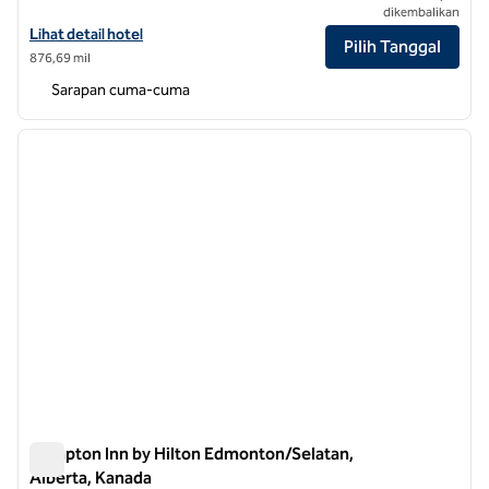
dikembalikan
Lihat detail hotel untuk Hampton Inn by Hilton Winnipeg Downtown
Lihat detail hotel
Pilih Tanggal
876,69 mil
Sarapan cuma-cuma
1
/
12
gambar sebelumnya
gambar
1 dari 12
Hampton Inn by Hilton Edmonton/Selatan,
Alberta, Kanada