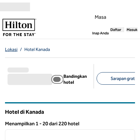
Lompati ke Konten
Masa
Daftar
Masuk
,
Membuka tab
Inap Anda
Lokasi
/
Hotel Kanada
Bandingkan
Sarapan gratis 
hotel
Filter yang disarank
Hotel di Kanada
Menampilkan 1 - 20 dari 220 hotel
1
/
12
Menampilkan 220 hotel
gambar sebelumnya
gambar
1 dari 12