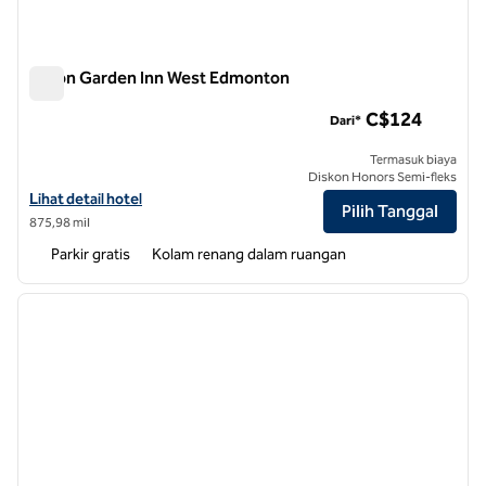
Hilton Garden Inn West Edmonton
Hilton Garden Inn West Edmonton
C$124
Dari*
Termasuk biaya
Diskon Honors Semi-fleks
Lihat detail hotel untuk Hilton Garden Inn West Edmonton
Lihat detail hotel
Pilih Tanggal
875,98 mil
Parkir gratis
Kolam renang dalam ruangan
1
/
12
gambar sebelumnya
gambar
1 dari 12