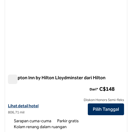
Hampton Inn by Hilton Lloydminster dari Hilton
Hampton Inn by Hilton Lloydminster dari Hilton
C$148
Dari*
Diskon Honors Semi-fleks
Lihat detail hotel untuk Hampton Inn by Hilton Lloydminster
Lihat detail hotel
Pilih Tanggal
806,71 mil
Sarapan cuma-cuma
Parkir gratis
Kolam renang dalam ruangan