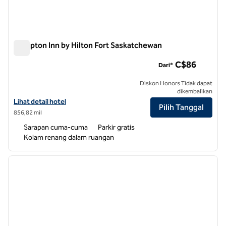
Hampton Inn by Hilton Fort Saskatchewan
Hampton Inn by Hilton Fort Saskatchewan
C$86
Dari*
Diskon Honors Tidak dapat
dikembalikan
Lihat detail hotel untuk Hampton Inn by Hilton Fort Saskatchewan
Lihat detail hotel
Pilih Tanggal
856,82 mil
Sarapan cuma-cuma
Parkir gratis
Kolam renang dalam ruangan
1
/
12
gambar sebelumnya
gambar
1 dari 12