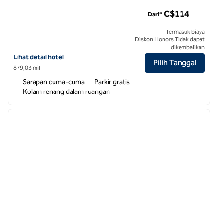
Hampton Inn by Hilton Edmonton/Selatan, Alberta, Kanada
C$114
Dari*
Termasuk biaya
Diskon Honors Tidak dapat
dikembalikan
Lihat detail hotel untuk Hampton Inn by Hilton Edmonton/South, Al
Lihat detail hotel
Pilih Tanggal
879,03 mil
Sarapan cuma-cuma
Parkir gratis
Kolam renang dalam ruangan
1
/
12
gambar sebelumnya
gambar
1 dari 12