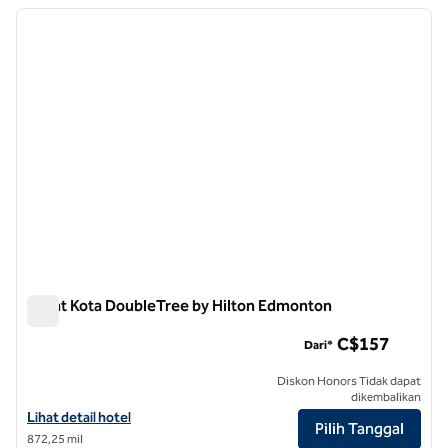
gambar sebelumnya
gambar
1 dari 12
Pusat Kota DoubleTree by Hilton Edmonton
Pusat Kota DoubleTree by Hilton Edmonton
C$157
Dari*
Diskon Honors Tidak dapat
dikembalikan
Lihat detail hotel untuk DoubleTree by Hilton Edmonton Downtown
Lihat detail hotel
Pilih Tanggal
872,25 mil