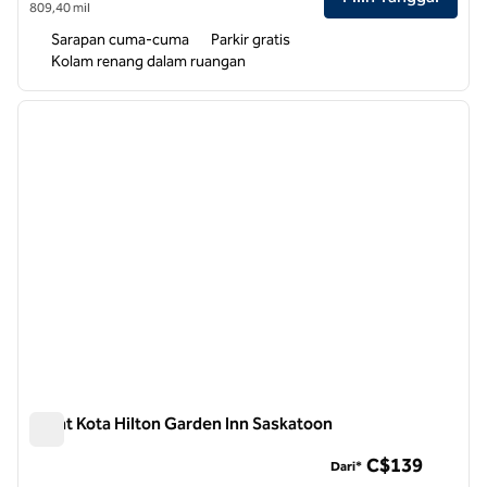
809,40 mil
Sarapan cuma-cuma
Parkir gratis
Kolam renang dalam ruangan
1
/
12
gambar sebelumnya
gambar
1 dari 12
Pusat Kota Hilton Garden Inn Saskatoon
Pusat Kota Hilton Garden Inn Saskatoon
C$139
Dari*