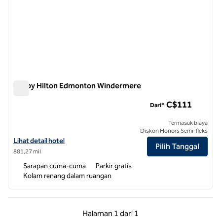
Tru by Hilton Edmonton Windermere
Tru by Hilton Edmonton Windermere
C$111
Dari*
Termasuk biaya
Diskon Honors Semi-fleks
Lihat detail hotel untuk Tru by Hilton Edmonton Windermere
Lihat detail hotel
Pilih Tanggal
881,27 mil
Sarapan cuma-cuma
Parkir gratis
Kolam renang dalam ruangan
Halaman Sebelumnya, 1 dari 1
Halaman Berikutnya,
Halaman
1 dari 1
Halaman 1 dari 1