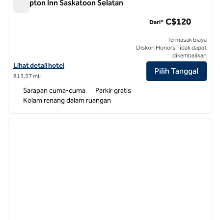
Hampton Inn Saskatoon Selatan
Hampton Inn Saskatoon Selatan
C$120
Dari*
Termasuk biaya
Diskon Honors Tidak dapat
dikembalikan
Lihat detail hotel untuk Hampton Inn Saskatoon South
Lihat detail hotel
Pilih Tanggal
813,57 mil
Sarapan cuma-cuma
Parkir gratis
Kolam renang dalam ruangan
1
/
12
gambar sebelumnya
gambar
1 dari 12