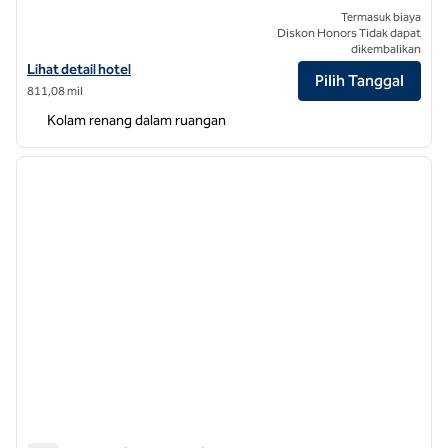
Termasuk biaya
Diskon Honors Tidak dapat
dikembalikan
Lihat detail hotel untuk Hilton Garden Inn Saskatoon Downtown
Lihat detail hotel
Pilih Tanggal
811,08 mil
Kolam renang dalam ruangan
1
/
12
gambar sebelumnya
gambar
1 dari 12