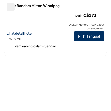
Suite Bandara Hilton Winnipeg
Suite Bandara Hilton Winnipeg
C$173
Dari*
Diskon Honors Tidak dapat
dikembalikan
Lihat perincian hotel untuk Suite Bandara Hilton Winnipeg
Lihat detail hotel
Pilih Tanggal
875,89 mil
Kolam renang dalam ruangan
1
/
12
gambar sebelumnya
gambar
1 dari 12