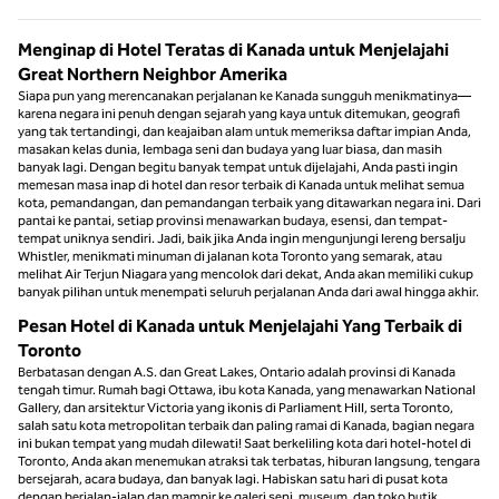
Menginap di Hotel Teratas di Kanada untuk Menjelajahi
Great Northern Neighbor Amerika
Siapa pun yang merencanakan perjalanan ke Kanada sungguh menikmatinya—
karena negara ini penuh dengan sejarah yang kaya untuk ditemukan, geografi
yang tak tertandingi, dan keajaiban alam untuk memeriksa daftar impian Anda,
masakan kelas dunia, lembaga seni dan budaya yang luar biasa, dan masih
banyak lagi. Dengan begitu banyak tempat untuk dijelajahi, Anda pasti ingin
memesan masa inap di hotel dan resor terbaik di Kanada untuk melihat semua
kota, pemandangan, dan pemandangan terbaik yang ditawarkan negara ini. Dari
pantai ke pantai, setiap provinsi menawarkan budaya, esensi, dan tempat-
tempat uniknya sendiri. Jadi, baik jika Anda ingin mengunjungi lereng bersalju
Whistler, menikmati minuman di jalanan kota Toronto yang semarak, atau
melihat Air Terjun Niagara yang mencolok dari dekat, Anda akan memiliki cukup
banyak pilihan untuk menempati seluruh perjalanan Anda dari awal hingga akhir.
Pesan Hotel di Kanada untuk Menjelajahi Yang Terbaik di
Toronto
Berbatasan dengan A.S. dan Great Lakes, Ontario adalah provinsi di Kanada
tengah timur. Rumah bagi Ottawa, ibu kota Kanada, yang menawarkan National
Gallery, dan arsitektur Victoria yang ikonis di Parliament Hill, serta Toronto,
salah satu kota metropolitan terbaik dan paling ramai di Kanada, bagian negara
ini bukan tempat yang mudah dilewati! Saat berkeliling kota dari hotel-hotel di
Toronto, Anda akan menemukan atraksi tak terbatas, hiburan langsung, tengara
bersejarah, acara budaya, dan banyak lagi. Habiskan satu hari di pusat kota
dengan berjalan-jalan dan mampir ke galeri seni, museum, dan toko butik,