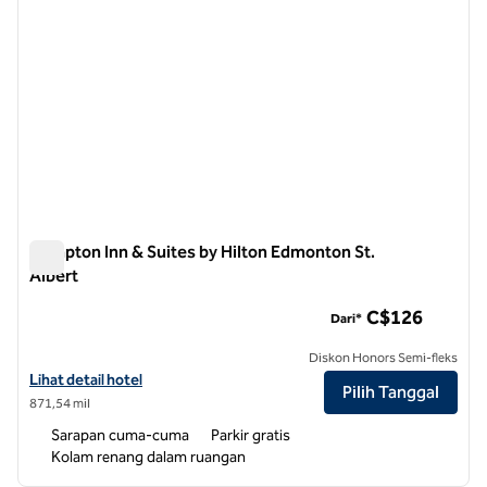
Hampton Inn & Suites by Hilton Edmonton St.
Albert
Hampton Inn & Suites by Hilton Edmonton St. Albert
C$126
Dari*
Diskon Honors Semi-fleks
Lihat detail hotel untuk Hampton Inn & Suites by Hilton Edmonton St.
Lihat detail hotel
Pilih Tanggal
871,54 mil
Sarapan cuma-cuma
Parkir gratis
Kolam renang dalam ruangan
1
/
12