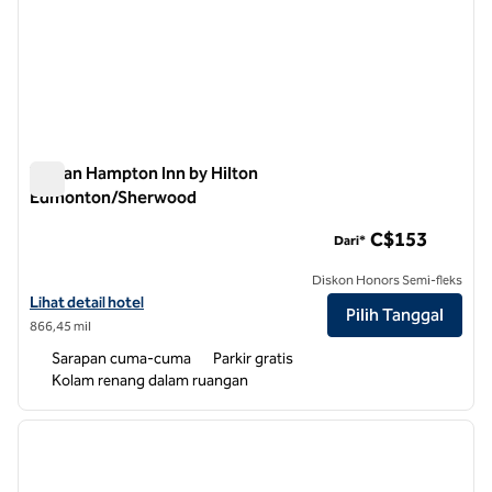
Taman Hampton Inn by Hilton
Edmonton/Sherwood
Taman Hampton Inn by Hilton Edmonton/Sherwood
C$153
Dari*
Diskon Honors Semi-fleks
Lihat detail hotel untuk Hampton Inn by Hilton Edmonton/Sherwood
Lihat detail hotel
Pilih Tanggal
866,45 mil
Sarapan cuma-cuma
Parkir gratis
Kolam renang dalam ruangan
1
/
12
gambar sebelumnya
gambar
1 dari 12