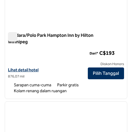
Bandara/Polo Park Hampton Inn by Hilton
Winnipeg
Bandara/Polo Park Hampton Inn by Hilton Winnipeg
C$193
Dari*
Diskon Honors
Lihat detail hotel untuk Bandara Hampton Inn by Hilton Winnipeg/Pol
Lihat detail hotel
Pilih Tanggal
876,07 mil
Sarapan cuma-cuma
Parkir gratis
Kolam renang dalam ruangan
1
/
12
gambar sebelumnya
gambar
1 dari 12