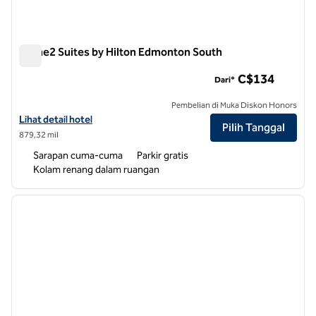
Home2 Suites by Hilton Edmonton South
Home2 Suites by Hilton Edmonton South
C$134
Dari*
Pembelian di Muka Diskon Honors
Lihat detail hotel untuk Home2 Suites by Hilton Edmonton South
Lihat detail hotel
Pilih Tanggal
879,32 mil
Sarapan cuma-cuma
Parkir gratis
Kolam renang dalam ruangan
1
/
9
gambar sebelumnya
gambar
1 dari 9