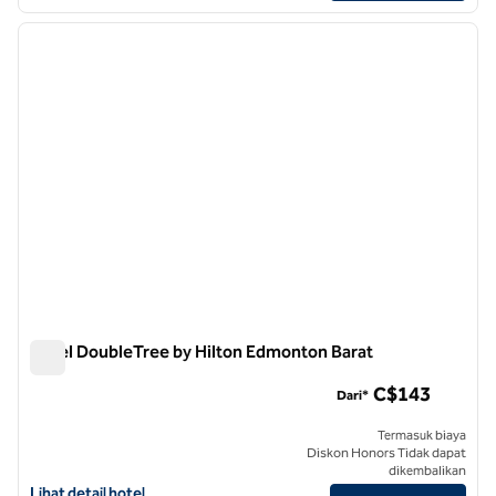
1
/
12
gambar sebelumnya
gambar
1 dari 12
Hotel DoubleTree by Hilton Edmonton Barat
Hotel DoubleTree by Hilton Edmonton Barat
C$143
Dari*
Termasuk biaya
Diskon Honors Tidak dapat
dikembalikan
Lihat detail hotel untuk Hotel DoubleTree by Hilton West Edmonton
Lihat detail hotel