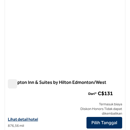
Hampton Inn & Suites by Hilton Edmonton/West
Hampton Inn & Suites by Hilton Edmonton/West
C$131
Dari*
Termasuk biaya
Diskon Honors Tidak dapat
dikembalikan
Lihat detail hotel untuk Hampton Inn & Suites by Hilton Edmonton/
Lihat detail hotel
Pilih Tanggal
876,56 mil