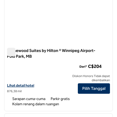
Homewood Suites by Hilton ® Winnipeg Airport-
Polo Park, MB
Homewood Suites by Hilton ® Winnipeg Airport-Polo Park, M
C$204
Dari*
Diskon Honors Tidak dapat
dikembalikan
Lihat detail hotel untuk Homewood Suites by Hilton® Winnipeg Airpo
Lihat detail hotel
Pilih Tanggal
876,38 mil
Sarapan cuma-cuma
Parkir gratis
Kolam renang dalam ruangan
1
/
12
gambar sebelumnya
gambar
1 dari 12