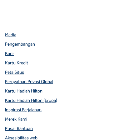
facebook
x
instagram
,
Buka tab baru
,
Buka tab baru
,
Buka tab baru
Media
Pengembangan
Karir
Kartu Kredit
Peta Situs
Pernyataan Privasi Global
Kartu Hadiah Hilton
Kartu Hadiah Hilton (Eropa)
Inspirasi Perjalanan
Merek Kami
Pusat Bantuan
Aksesibilitas web