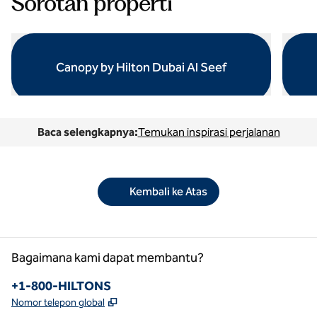
Sorotan properti
Canopy by Hilton Dubai Al Seef
buka dialog modal
buka d
Baca selengkapnya:
Temukan inspirasi perjalanan
Kembali ke Atas
Bagaimana kami dapat membantu?
Telepon:
+1-800-HILTONS
,
Buka tab baru
Nomor telepon global