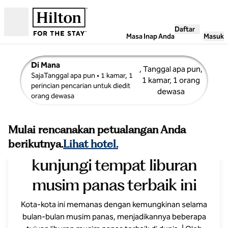
Lompati ke Konten
Daftar
Buka
Masa Inap Anda
Masuk
Di Mana
, Tanggal apa pun,
SajaTanggal apa pun
• 1 kamar, 1
1 kamar, 1 orang
perincian pencarian untuk diedit
dewasa
orang dewasa
Mulai rencanakan petualangan Anda
Kemasi tas Anda dan
berikutnya.
Lihat hotel.
kunjungi tempat liburan
musim panas terbaik ini
Kota-kota ini memanas dengan kemungkinan selama
bulan-bulan musim panas, menjadikannya beberapa