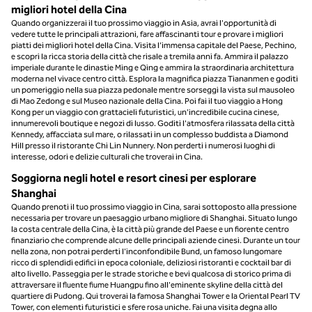
migliori hotel della Cina
Quando organizzerai il tuo prossimo viaggio in Asia, avrai l'opportunità di
vedere tutte le principali attrazioni, fare affascinanti tour e provare i migliori
piatti dei migliori hotel della Cina. Visita l'immensa capitale del Paese, Pechino,
e scopri la ricca storia della città che risale a tremila anni fa. Ammira il palazzo
imperiale durante le dinastie Ming e Qing e ammira la straordinaria architettura
moderna nel vivace centro città. Esplora la magnifica piazza Tiananmen e goditi
un pomeriggio nella sua piazza pedonale mentre sorseggi la vista sul mausoleo
di Mao Zedong e sul Museo nazionale della Cina. Poi fai il tuo viaggio a Hong
Kong per un viaggio con grattacieli futuristici, un'incredibile cucina cinese,
innumerevoli boutique e negozi di lusso. Goditi l'atmosfera rilassata della città
Kennedy, affacciata sul mare, o rilassati in un complesso buddista a Diamond
Hill presso il ristorante Chi Lin Nunnery. Non perderti i numerosi luoghi di
interesse, odori e delizie culturali che troverai in Cina.
Soggiorna negli hotel e resort cinesi per esplorare
Shanghai
Quando prenoti il tuo prossimo viaggio in Cina, sarai sottoposto alla pressione
necessaria per trovare un paesaggio urbano migliore di Shanghai. Situato lungo
la costa centrale della Cina, è la città più grande del Paese e un fiorente centro
finanziario che comprende alcune delle principali aziende cinesi. Durante un tour
nella zona, non potrai perderti l'inconfondibile Bund, un famoso lungomare
ricco di splendidi edifici in epoca coloniale, deliziosi ristoranti e cocktail bar di
alto livello. Passeggia per le strade storiche e bevi qualcosa di storico prima di
attraversare il fluente fiume Huangpu fino all'eminente skyline della città del
quartiere di Pudong. Qui troverai la famosa Shanghai Tower e la Oriental Pearl TV
Tower, con elementi futuristici e sfere rosa uniche. Fai una visita degna allo