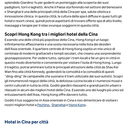
splendido Giardino Yu per goderti un pomeriggio alla scoperta dei suoi
padiglioni, torri e laghetti. Anche il Paese sta fiorendo nel settore del benessere
e Shanghai è una delle principali città della Cina per spa, salute olistica e
innovazione clinica. In questa città, la cultura della spa è diffusa in quasi tutti gli
hotel e resort cinesi, quindi potrai aspettarti di trovare offerte spa di alto livello,
massaggi e terapie per il relax ovunque soggiorni in questa città.
Scopri Hong Kong tra i migliori hotel della Cina
Essendo una delle città più popolose della Cina, Hong Kong è un luogo
infinitamente affascinante e una sosta necessaria nella lista dei desideri
dell'Asia orientale. Il quartiere centrale di Hong Kong ospita un mix unico di
centinaia di moderni grattacieli e templi secolari, che creano una sorprendente
giustapposizione. Per vedere tutto, opta per i tram locali e fai un giro in città in
questo modo divertente e conveniente per visitare l'isola di Hong Kong. Lungo
il tragitto, potrai ammirare tutte le principali attrazioni della città da Shau Kei
Wan fino alla città Kennedy, godendoti la comodità e la comodità di questi
"ding-ding" (le campanelle che suonano il tram utilizzate dai suoi autisti). Scopri
gli innumerevoli negozi della città, la deliziosa cucina locale e i numerosi musei e
centri culturali in tutta la città. Goditi giardini rilassanti e grandi parchi urbani e
rilassati in alcuni dei migliori hotel della Cina. Essendo uno dei luoghi più unici ed
entusiasmanti dell'Asia, Hong Kong offre davvero tutto.
Goditi il tuo soggiorno in Asia orientale in Cina e non dimenticare di visitare i
nostri migliori hotel a
Pechino
,
Shanghai
e
Hong Kong
.
Hotel in Cina per città