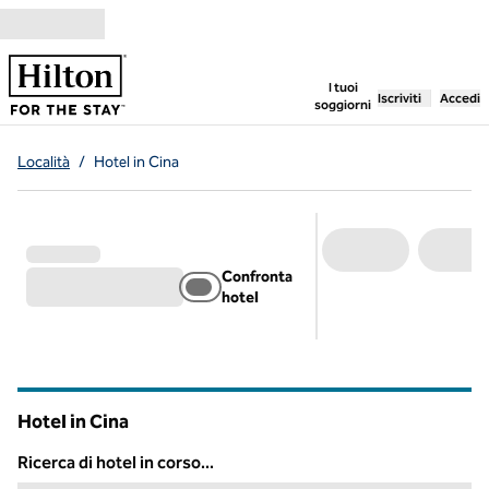
Vai al contenuto
,
apre una nuo
I tuoi
Iscriviti
Accedi
soggiorni
Località
/
Hotel in Cina
Confronta
hotel
Hotel in Cina
Ricerca di hotel in corso...
Ricerca di hotel in corso...