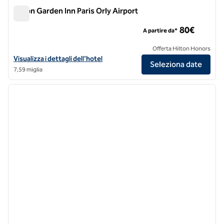
Hilton Garden Inn Paris Orly Airport
Hilton Garden Inn Paris Orly Airport
80€
A partire da*
Offerta Hilton Honors
Visualizza i dettagli dell'hotel Hilton Garden Inn Paris Orly Airport
Visualizza i dettagli dell'hotel
Seleziona date
7,59 miglia
1
/
12
immagine precedente
immagi
1 di 12