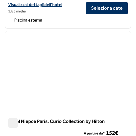
Visualizza i dettagli dell'hotel per Sax Paris, LXR Hotels & Resorts
Visualizza i dettagli dell'hotel
Seleziona date
1,83 miglia
Piscina esterna
1
/
11
immagine precedente
immagi
1 di 11
Hotel Niepce Paris, Curio Collection by Hilton
Hotel Niepce Paris, Curio Collection by Hilton
152€
A partire da*