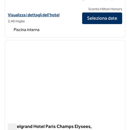
Sconto Hilton Honors
Visualizza i dettagli dell'hotel Chateau des Fleurs, a SLH Hotel
Visualizza i dettagli dell'hotel
Seleziona date
2,49 miglia
Piscina interna
1
/
12
immagine precedente
immagi
1 di 12
Le Belgrand Hotel Paris Champs Elysees,