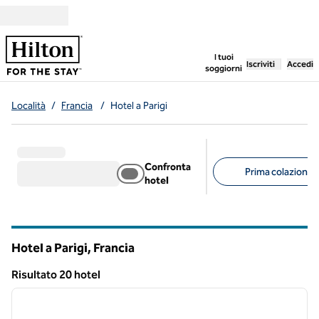
Vai al contenuto
,
apre una nuo
I tuoi
Iscriviti
Accedi
soggiorni
Località
/
Francia
/
Hotel a Parigi
Confronta
Prima colazione g
hotel
Filtri consigliati
Hotel a Parigi, Francia
Risultato 20 hotel
1
/
7
Risultato 20 hotel
immagine precedente
immagi
1 di 7