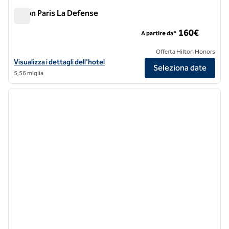
Hilton Paris La Defense
Hilton Paris La Defense
160€
A partire da*
Offerta Hilton Honors
Visualizza i dettagli dell'hotel Hilton Paris La Defense
Visualizza i dettagli dell'hotel
Seleziona date
5,56 miglia
1
/
12
immagine precedente
immagi
1 di 12