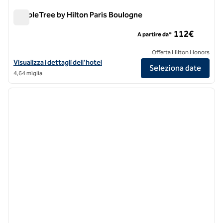
DoubleTree by Hilton Paris Boulogne
DoubleTree by Hilton Paris Boulogne
112€
A partire da*
Offerta Hilton Honors
Visualizza i dettagli dell'hotel DoubleTree by Hilton Paris Boulogne
Visualizza i dettagli dell'hotel
Seleziona date
4,64 miglia
1
/
12
immagine precedente
immagi
1 di 12