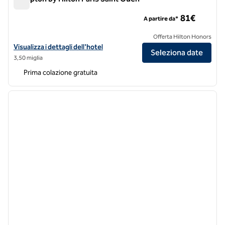
Hampton by Hilton Paris Saint Ouen
81€
A partire da*
Offerta Hilton Honors
Visualizza i dettagli dell'hotel Hampton by Hilton Paris Saint Ouen
Visualizza i dettagli dell'hotel
Seleziona date
3,50 miglia
Prima colazione gratuita
1
/
12
immagine precedente
immagi
1 di 12