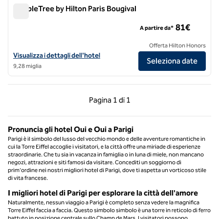
DoubleTree by Hilton Paris Bougival
DoubleTree by Hilton Paris Bougival
81€
A partire da*
Offerta Hilton Honors
Visualizza i dettagli dell'hotel DoubleTree by Hilton Paris Bougival
Visualizza i dettagli dell'hotel
Seleziona date
9,28 miglia
Pagina precedente, 1 di 1
Pagina successiva, 1 
Pagina
1 di 1
Pagina 1 di 1
Pronuncia gli hotel Oui e Oui a Parigi
Parigi è il simbolo del lusso del vecchio mondo e delle avventure romantiche in
cui la Torre Eiffel accoglie i visitatori, e la città offre una miriade di esperienze
straordinarie. Che tu sia in vacanza in famiglia o in luna di miele, non mancano
negozi, attrazioni e siti famosi da visitare. Concediti un soggiorno di
prim'ordine nei nostri migliori hotel di Parigi, dove ti aspetta un vorticoso stile
di vita francese.
I migliori hotel di Parigi per esplorare la città dell'amore
Naturalmente, nessun viaggio a Parigi è completo senza vedere la magnifica
Torre Eiffel faccia a faccia. Questo simbolo simbolo è una torre in reticolo di ferro
battuto in posizione centrale sullo Champ de Mars. I visitatori possono