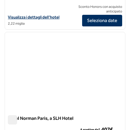
Sconto Honors con acquisto
anticipato
Visualizza i dettagli dell'hotel Grand Powers, un hotel SLH
Visualizza i dettagli dell'hotel
Seleziona date
2,22 miglia
1
/
11
immagine precedente
immagi
1 di 11
Hotel Norman Paris, a SLH Hotel
Hotel Norman Paris, a SLH Hotel
407€
A partire da*