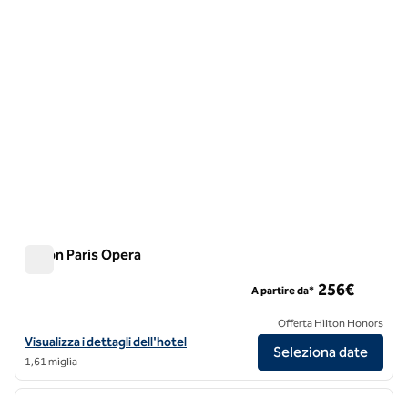
Hilton Paris Opera
Hilton Paris Opera
256€
A partire da*
Offerta Hilton Honors
Visualizza i dettagli dell'hotel per l'Hilton Paris Opera
Visualizza i dettagli dell'hotel
Seleziona date
1,61 miglia
1
/
12
immagine precedente
immagi
1 di 12