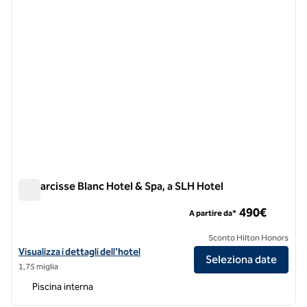
Le Narcisse Blanc Hotel & Spa, a SLH Hotel
Le Narcisse Blanc Hotel & Spa, a SLH Hotel
490€
A partire da*
Sconto Hilton Honors
Visualizza i dettagli dell'hotel Le Narcisse Blanc Hotel & Spa, a SLH Ho
Visualizza i dettagli dell'hotel
Seleziona date
1,75 miglia
Piscina interna
1
/
13