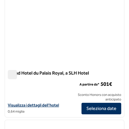
Grand Hotel du Palais Royal, a SLH Hotel
Grand Hotel du Palais Royal, a SLH Hotel
501€
A partire da*
Sconto Honors con acquisto
anticipato
Visualizza i dettagli dell'hotel Grand Hotel du Palais Royal, a SLH Hote
Visualizza i dettagli dell'hotel
Seleziona date
0,64 miglia
1
/
12
immagine precedente
immagi
1 di 12