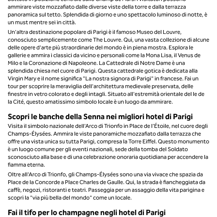
ammirare viste mozzafiato dalle diverse viste della torre e dalla terrazza
panoramica sul tetto. Splendida di giorno e uno spettacolo luminoso di notte, è
un must mentre sei in città.
Un'altra destinazione popolare di Parigi è il famoso Museo del Louvre,
conosciuto semplicemente come The Louvre. Qui, una vasta collezione di alcune
delle opere d'arte più straordinarie del mondo è in piena mostra. Esplora le
gallerie e ammira i classici da vicino e personali come la Mona Lisa, il Venus de
Milo e la Coronazione di Napoleone. La Cattedrale di Notre Dame è una
splendida chiesa nel cuore di Parigi. Questa cattedrale gotica è dedicata alla
Virgin Mary e il nome significa "La nostra signora di Parigi" in francese. Fai un
tour per scoprire la meraviglia dell'architettura medievale preservata, delle
finestre in vetro colorato e degli intagli. Situato all'estremità orientale del le de
la Cité, questo amatissimo simbolo locale è un luogo da ammirare.
Scopri le banche della Senna nei migliori hotel di Parigi
Visita il simbolo nazionale dell'Arco di Trionfo in Place de l'Étoile, nel cuore degli
Champs-Élysées. Ammira le viste panoramiche mozzafiato dalla terrazza che
offre una vista unica su tutta Parigi, compresa la Torre Eiffel. Questo monumento
è un luogo comune per gli eventi nazionali, sede della tomba del Soldato
sconosciuto alla base e di una celebrazione onoraria quotidiana per accendere la
fiamma eterna.
Oltre all'Arco di Trionfo, gli Champs-Élysées sono una via vivace che spazia da
Place de la Concorde a Place Charles de Gaulle. Qui, la strada è fiancheggiata da
caffè, negozi, ristoranti e teatri. Passeggia per un assaggio della vita parigina e
scopri la "via più bella del mondo" come un locale.
Fai il tifo per lo champagne negli hotel di Parigi