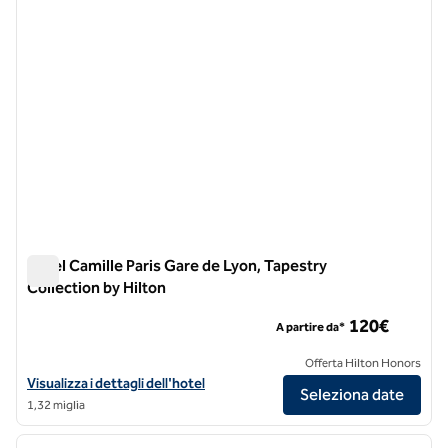
Hotel Camille Paris Gare de Lyon, Tapestry
Collection by Hilton
Hotel Camille Paris Gare de Lyon, Tapestry Collection by Hilt
120€
A partire da*
Offerta Hilton Honors
Visualizza i dettagli dell'hotel Camille Paris Gare de Lyon, Tapestry Co
Visualizza i dettagli dell'hotel
Seleziona date
1,32 miglia
1
/
9
immagine precedente
immagi
1 di 9