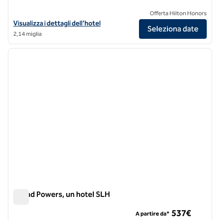
Offerta Hilton Honors
Visualizza i dettagli dell'hotel Niepce Paris, Curio Collection by Hilton
Visualizza i dettagli dell'hotel
Seleziona date
2,14 miglia
1
/
12
immagine precedente
immagi
1 di 12
Grand Powers, un hotel SLH
Grand Powers, un hotel SLH
537€
A partire da*