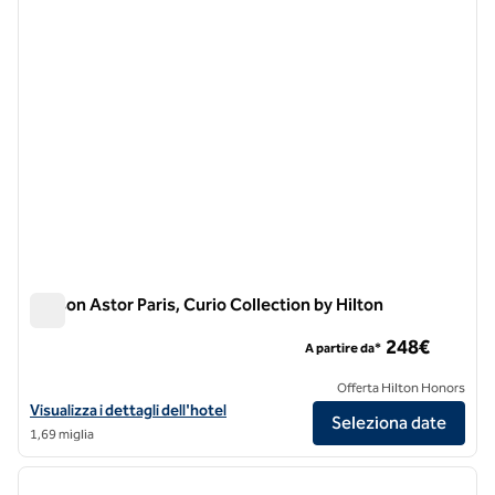
Maison Astor Paris, Curio Collection by Hilton
Maison Astor Paris, Curio Collection by Hilton
248€
A partire da*
Offerta Hilton Honors
Visualizza i dettagli dell'hotel Maison Astor Paris, Curio Collection by 
Visualizza i dettagli dell'hotel
Seleziona date
1,69 miglia
1
/
12
immagine precedente
immagi
1 di 12