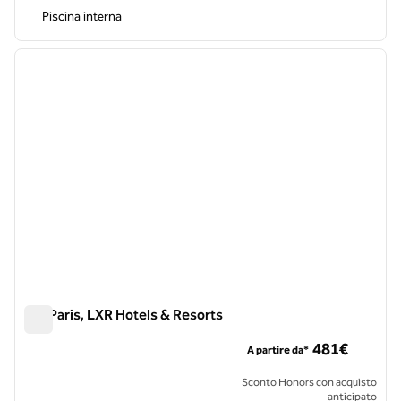
Piscina interna
1
/
12
immagine precedente
immagi
1 di 12
Sax Paris, LXR Hotels & Resorts
Sax Paris, LXR Hotels & Resorts
481€
A partire da*
Sconto Honors con acquisto
anticipato