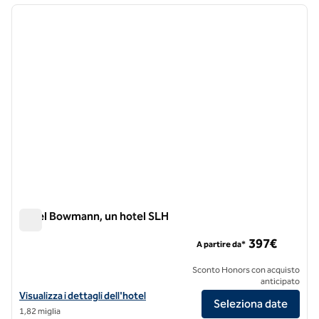
immagine precedente
immagi
1 di 13
Hotel Bowmann, un hotel SLH
Hotel Bowmann, un hotel SLH
397€
A partire da*
Sconto Honors con acquisto
anticipato
Visualizza i dettagli dell'hotel Hotel Bowmann, a SLH Hotel
Visualizza i dettagli dell'hotel
Seleziona date
1,82 miglia