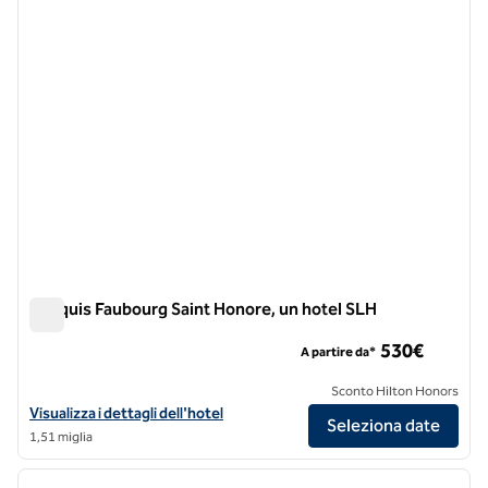
Marquis Faubourg Saint Honore, un hotel SLH
Marquis Faubourg Saint Honore, un hotel SLH
530€
A partire da*
Sconto Hilton Honors
Visualizza i dettagli dell'hotel Marquis Faubourg Saint Honore, a SLH
Visualizza i dettagli dell'hotel
Seleziona date
1,51 miglia
1
/
11
immagine precedente
immagi
1 di 11