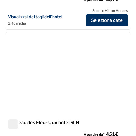
Sconto Hilton Honors
Visualizza i dettagli dell'hotel Norman Paris, a SLH Hotel
Visualizza i dettagli dell'hotel
Seleziona date
2,46 miglia
1
/
12
immagine precedente
immagi
1 di 12
Chateau des Fleurs, un hotel SLH
Chateau des Fleurs, un hotel SLH
451€
A partire da*