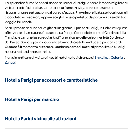
Lo splendido fiume Senna si snoda nel cuore di Parigi, e non c'è modo migliore di
visitare la città di un rilassante tour sul fiume. Naviga con stile e supera
ristoranti, case e attrazioni dal corso d'acqua. Prova le prelibatezze locali come il
cioccolato e i macaron, oppure scegli il regalo perfetto da portare a casa dal tuo
viaggio in Francia.
Se sei pronto per una breve gita di un giorno, il paese di Parigi, la Loire Valley, che
offre vino e champagne, è a due ore da Parigi. Conosciute come il Giardino della
Francia, le cantine lussureggianti offrono alcune delle celebri varietà Bordeaux
del Paese. Sorseggia e assapora lo sfondo di castelli sontuosi e pascoli verdi.
Quando è il momento di tornare, abbiamo comodi hotel di primo livello a Parigi
per una notte di riposo e relax.
Non dimenticare di visitare i nostri hotel nelle vicinanze di
Bruxelles
,
Colonia
e
Zurigo
!
Hotel a Parigi per accessori e caratteristiche
Hotel a Parigi per marchio
Hotel a Parigi vicino alle attrazioni