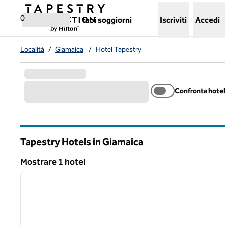
Vai al contenuto
,
apre una nuova scheda
0
I tuoi soggiorni
Iscriviti
Accedi
Località
/
Giamaica
/
Hotel Tapestry
Confronta hote
Tapestry Hotels in Giamaica
Mostrare 1 hotel
1
Mostrare 1 hotel
immagine precedente
1 di 12