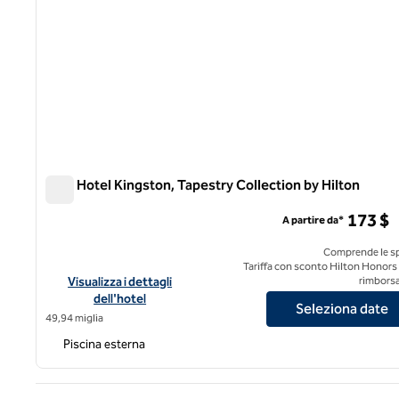
ROK Hotel Kingston, Tapestry Collection by Hilton
ROK Hotel Kingston, Tapestry Collection by Hilton
173 $
A partire da*
Comprende le s
Tariffa con sconto Hilton Honors
Visualizza i dettagli dell'hotel ROK Hotel Kingston, Tapestry 
Visualizza i dettagli
rimborsa
dell'hotel
Seleziona date
49,94 miglia
Piscina esterna