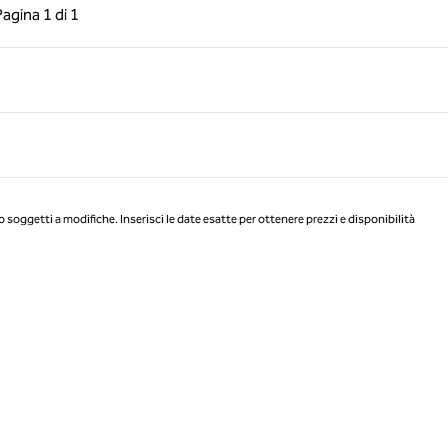
a precedente, 1 di 1
Pagina successiva, 1 di 1
Pagina
1 di 1
Pagina 1 di 1
o soggetti a modifiche. Inserisci le date esatte per ottenere prezzi e disponibilità