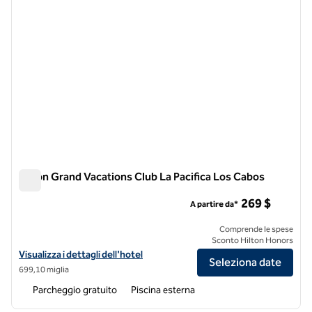
Hilton Grand Vacations Club La Pacifica Los Cabos
Hilton Grand Vacations Club La Pacifica Los Cabos
269 $
A partire da*
Comprende le spese
Sconto Hilton Honors
Visualizza i dettagli dell'hotel Hilton Grand Vacations Club La Pacific
Visualizza i dettagli dell'hotel
Seleziona date
699,10 miglia
Parcheggio gratuito
Piscina esterna