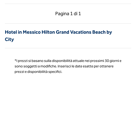
Pagina precedente, 1 di 1
Pagina successiva, 1 
Pagina
1 di 1
Pagina 1 di 1
Hotel in Messico Hilton Grand Vacations Beach by
City
*I prezzi si basano sulla disponibilità attuale nei prossimi 30 giorni e
sono soggetti a modifiche. Inserisci le date esatte per ottenere
prezzi e disponibilità specifici.