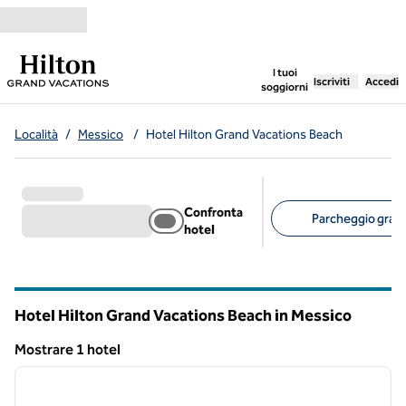
Vai al contenuto
,
apre una nuo
I tuoi
Iscriviti
Accedi
soggiorni
Località
/
Messico
/
Hotel Hilton Grand Vacations Beach
Confronta
Parcheggio gratui
hotel
Filtri consigliati
Hotel Hilton Grand Vacations Beach in Messico
Mostrare 1 hotel
1
/
12
Mostrare 1 hotel
immagine precedente
immagi
1 di 12