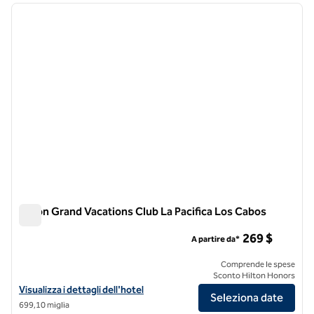
immagine precedente
immagi
1 di 12
Hilton Grand Vacations Club La Pacifica Los Cabos
Hilton Grand Vacations Club La Pacifica Los Cabos
269 $
A partire da*
Comprende le spese
Sconto Hilton Honors
Visualizza i dettagli dell'hotel Hilton Grand Vacations Club La Pacific
Visualizza i dettagli dell'hotel
Seleziona date
699,10 miglia