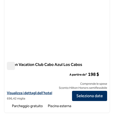
Hilton Vacation Club Cabo Azul Los Cabos
Hilton Vacation Club Cabo Azul Los Cabos
198 $
A partire da*
Comprende le spese
Sconto Hilton Honors semiflessibile
Visualizza i dettagli dell'hotel Hilton Vacation Club Cabo Azul Los Ca
Visualizza i dettagli dell'hotel
Seleziona date
696,42 miglia
Parcheggio gratuito
Piscina esterna
1
/
12