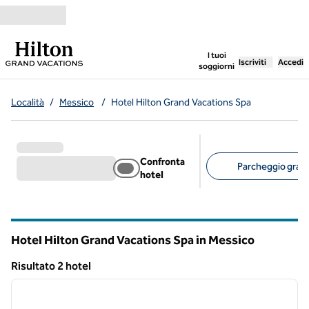
Vai al contenuto
,
apre una nuo
I tuoi
Iscriviti
Accedi
soggiorni
Località
/
Messico
/
Hotel Hilton Grand Vacations Spa
Confronta
Parcheggio gratui
hotel
Filtri consigliati
Hotel Hilton Grand Vacations Spa in Messico
Risultato 2 hotel
1
/
12
Risultato 2 hotel
immagine precedente
immagi
1 di 12