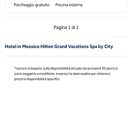
Parcheggio gratuito
Piscina esterna
Pagina precedente, 1 di 1
Pagina successiva, 1 
Pagina
1 di 1
Pagina 1 di 1
Hotel in Messico Hilton Grand Vacations Spa by City
*I prezzi si basano sulla disponibilità attuale nei prossimi 30 giorni e
sono soggetti a modifiche. Inserisci le date esatte per ottenere
prezzi e disponibilità specifici.