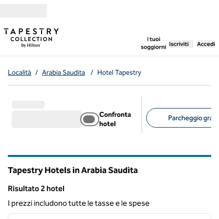
Vai al contenuto
,
apre una nuo
I tuoi
Iscriviti
Accedi
soggiorni
Località
/
Arabia Saudita
/
Hotel Tapestry
Confronta
Parcheggio gratui
hotel
Filtri consigliati
Tapestry Hotels in Arabia Saudita
Risultato 2 hotel
Risultato 2 hotel
I prezzi includono tutte le tasse e le spese
1
/
12
immagine precedente
immagi
1 di 12