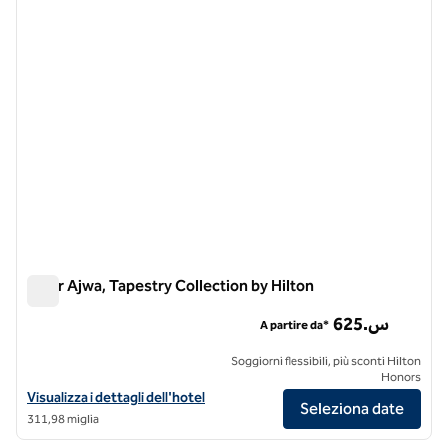
Diyar Ajwa, Tapestry Collection by Hilton
Diyar Ajwa, Tapestry Collection by Hilton
625.س
A partire da*
Soggiorni flessibili, più sconti Hilton
Honors
Visualizza i dettagli dell'hotel Diyar Ajwa, Tapestry Collection by Hilt
Visualizza i dettagli dell'hotel
Seleziona date
311,98 miglia
1
/
12