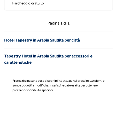
Parcheggio gratuito
Pagina precedente, 1 di 1
Pagina successiva, 1 
Pagina
1 di 1
Pagina 1 di 1
Hotel Tapestry in Arabia Saudita per città
Tapestry Hotel in Arabia Saudita per accessori e
caratteristiche
*I prezzi si basano sulla disponibilità attuale nei prossimi 30 giorni e
sono soggetti a modifiche. Inserisci le date esatte per ottenere
prezzi e disponibilità specifici.