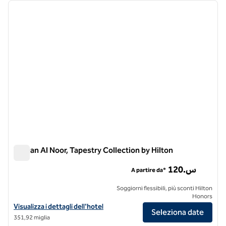
immagine precedente
immagi
1 di 12
Wirgan Al Noor, Tapestry Collection by Hilton
Wirgan Al Noor, Tapestry Collection by Hilton
120.س
A partire da*
Soggiorni flessibili, più sconti Hilton
Honors
Visualizza i dettagli dell'hotel Wirgan Al Noor, Tapestry Collection by 
Visualizza i dettagli dell'hotel
Seleziona date
351,92 miglia