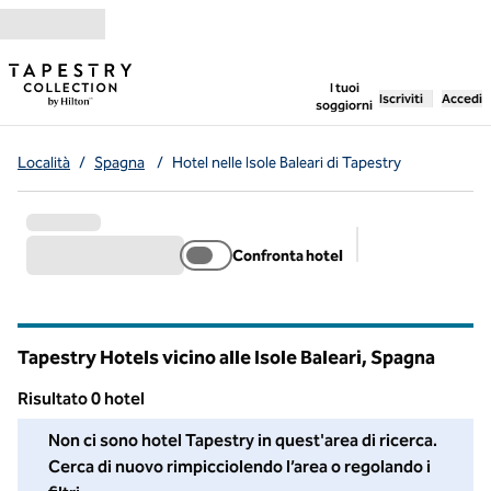
Vai al contenuto
,
apre una nuo
I tuoi
Iscriviti
Accedi
soggiorni
Località
/
Spagna
/
Hotel nelle Isole Baleari di Tapestry
Confronta hotel
Filtri consigliati
Tapestry Hotels vicino alle Isole Baleari, Spagna
Risultato 0 hotel
Non siamo riusciti a trovare hotel per te in quest’area. Regola i fi
Non ci sono hotel Tapestry in quest'area di ricerca.
Cerca di nuovo rimpicciolendo l’area o regolando i