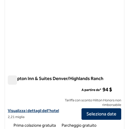
Hampton Inn & Suites Denver/Highlands Ranch
Hampton Inn & Suites Denver/Highlands Ranch
94 $
A partire da*
Tariffa con sconto Hilton Honors non
rimborsabile
Visualizza i dettagli dell'hotel per Hampton Inn & Suites Denver/Hig
Visualizza i dettagli dell'hotel
Seleziona date
2,21 miglia
Prima colazione gratuita
Parcheggio gratuito