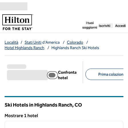
Vai al contenuto
,
apre una nuo
I tuoi
Iscriviti
Accedi
soggiorni
Località
/
Stati Uniti
d'America
/
Colorado
/
Hotel Highlands Ranch
/
Highlands Ranch Ski Hotels
Confronta
Prima colazione g
hotel
Filtri consigliati
Ski Hotels in Highlands Ranch,
CO
Colorado
Mostrare 1 hotel
1
/
12
Mostrare 1 hotel
immagine precedente
immagi
1 di 12