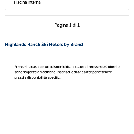
Piscina interna
Pagina precedente, 1 di 1
Pagina successiva, 1 
Pagina
1 di 1
Pagina 1 di 1
Highlands Ranch Ski Hotels by Brand
*I prezzi si basano sulla disponibilità attuale nei prossimi 30 giorni e
sono soggetti a modifiche. Inserisci le date esatte per ottenere
prezzi e disponibilità specifici.