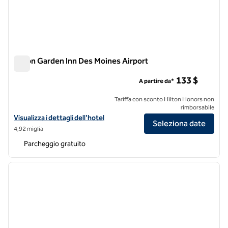
Hilton Garden Inn Des Moines Airport
Hilton Garden Inn Des Moines Airport
133 $
A partire da*
Tariffa con sconto Hilton Honors non
rimborsabile
Visualizza i dettagli dell'hotel Hilton Garden Inn Des Moines Airport
Visualizza i dettagli dell'hotel
Seleziona date
4,92 miglia
Parcheggio gratuito
1
/
12
immagine precedente
immagi
1 di 12