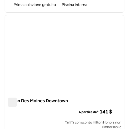
Prima colazione gratuita
Piscina interna
1
/
12
immagine precedente
immagi
1 di 12
Hilton Des Moines Downtown
Hilton Des Moines Downtown
141 $
A partire da*
Tariffa con sconto Hilton Honors non
rimborsabile