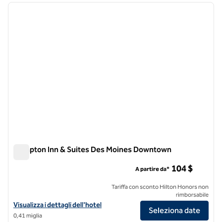
immagine precedente
immagi
1 di 12
Hampton Inn & Suites Des Moines Downtown
Hampton Inn & Suites Des Moines Downtown
104 $
A partire da*
Tariffa con sconto Hilton Honors non
rimborsabile
Visualizza i dettagli dell'hotel Hampton Inn & Suites Des Moines D
Visualizza i dettagli dell'hotel
Seleziona date
0,41 miglia