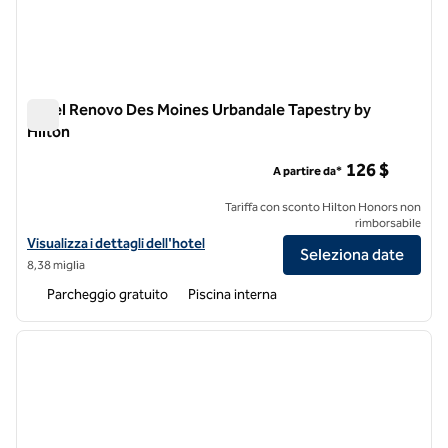
Hotel Renovo Des Moines Urbandale Tapestry by
Hilton
Hotel Renovo Des Moines Urbandale Tapestry by Hilton
126 $
A partire da*
Tariffa con sconto Hilton Honors non
rimborsabile
Visualizza i dettagli dell'hotel Renovo Des Moines Urbandale Tapestry
Visualizza i dettagli dell'hotel
Seleziona date
8,38 miglia
Parcheggio gratuito
Piscina interna
1
/
13
immagine precedente
immagi
1 di 13