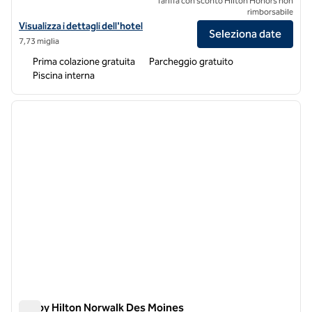
Tariffa con sconto Hilton Honors non
rimborsabile
Visualizza i dettagli dell'hotel Hampton Inn & Suites Des Moines/Urb
Visualizza i dettagli dell'hotel
Seleziona date
7,73 miglia
Prima colazione gratuita
Parcheggio gratuito
Piscina interna
1
/
12
immagine precedente
immagi
1 di 12
Tru by Hilton Norwalk Des Moines