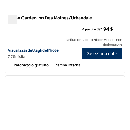
Hilton Garden Inn Des Moines/Urbandale
Hilton Garden Inn Des Moines/Urbandale
94 $
A partire da*
Tariffa con sconto Hilton Honors non
rimborsabile
Visualizza i dettagli dell'hotel Hilton Garden Inn Des Moines/Urbanda
Visualizza i dettagli dell'hotel
Seleziona date
7,76 miglia
Parcheggio gratuito
Piscina interna
1
/
12
immagine precedente
immagi
1 di 12