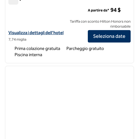
Tru by Hilton Norwalk Des Moines
94 $
A partire da*
Tariffa con sconto Hilton Honors non
rimborsabile
Visualizza i dettagli dell'hotel Tru by Hilton Norwalk Des Moines
Visualizza i dettagli dell'hotel
Seleziona date
7,74 miglia
Prima colazione gratuita
Parcheggio gratuito
Piscina interna
1
/
12
immagine precedente
immagi
1 di 12