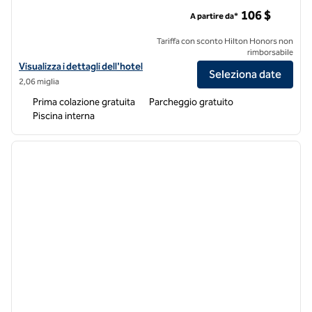
Home2 Suites Des Moines presso la Drake University
106 $
A partire da*
Tariffa con sconto Hilton Honors non
rimborsabile
Visualizza i dettagli dell'hotel Home2 Suites Des Moines at Drake Uni
Visualizza i dettagli dell'hotel
Seleziona date
2,06 miglia
Prima colazione gratuita
Parcheggio gratuito
Piscina interna
1
/
12
immagine precedente
immagi
1 di 12