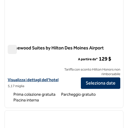
Homewood Suites by Hilton Des Moines Airport
Homewood Suites by Hilton Des Moines Airport
129 $
A partire da*
Tariffa con sconto Hilton Honors non
rimborsabile
Visualizza i dettagli dell'hotel Homewood Suites by Hilton Des Moine
Visualizza i dettagli dell'hotel
Seleziona date
5,17 miglia
Prima colazione gratuita
Parcheggio gratuito
Piscina interna
1
/
12
immagine precedente
immagi
1 di 12