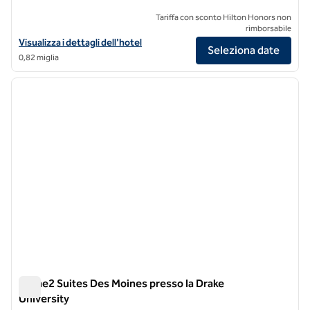
Tariffa con sconto Hilton Honors non
rimborsabile
Visualizza i dettagli dell'hotel Fort Des Moines, Curio Collection by Hi
Visualizza i dettagli dell'hotel
Seleziona date
0,82 miglia
1
/
12
immagine precedente
immagi
1 di 12
Home2 Suites Des Moines presso la Drake
University