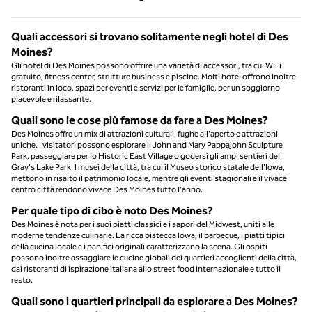
Pagina 1 di 1
Quali accessori si trovano solitamente negli hotel di Des
Moines?
Gli hotel di Des Moines possono offrire una varietà di accessori, tra cui WiFi
gratuito, fitness center, strutture business e piscine. Molti hotel offrono inoltre
ristoranti in loco, spazi per eventi e servizi per le famiglie, per un soggiorno
piacevole e rilassante.
Quali sono le cose più famose da fare a Des Moines?
Des Moines offre un mix di attrazioni culturali, fughe all'aperto e attrazioni
uniche. I visitatori possono esplorare il John and Mary Pappajohn Sculpture
Park, passeggiare per lo Historic East Village o godersi gli ampi sentieri del
Gray's Lake Park. I musei della città, tra cui il Museo storico statale dell'Iowa,
mettono in risalto il patrimonio locale, mentre gli eventi stagionali e il vivace
centro città rendono vivace Des Moines tutto l'anno.
Per quale tipo di cibo è noto Des Moines?
Des Moines è nota per i suoi piatti classici e i sapori del Midwest, uniti alle
moderne tendenze culinarie. La ricca bistecca Iowa, il barbecue, i piatti tipici
della cucina locale e i panifici originali caratterizzano la scena. Gli ospiti
possono inoltre assaggiare le cucine globali dei quartieri accoglienti della città,
dai ristoranti di ispirazione italiana allo street food internazionale e tutto il
resto.
Quali sono i quartieri principali da esplorare a Des Moines?