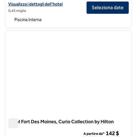
Visualizza i dettagli dell'hotel Hilton Des Moines Downtown
Visualizza i dettagli dell'hotel
Seleziona date
0,45 miglia
Piscina interna
1
/
12
immagine precedente
immagi
1 di 12
Hotel Fort Des Moines, Curio Collection by Hilton
Hotel Fort Des Moines, Curio Collection by Hilton
142 $
A partire da*