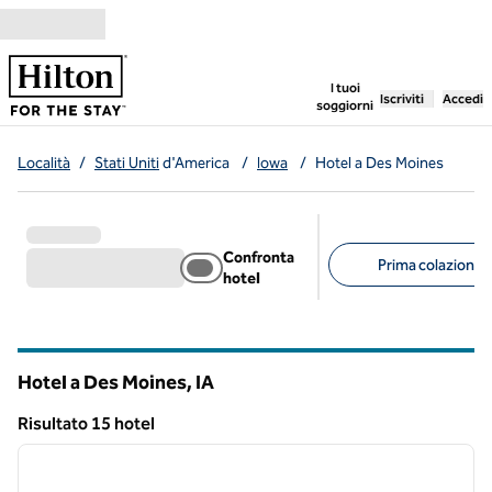
Vai al contenuto
,
apre una nuo
I tuoi
Iscriviti
Accedi
soggiorni
Località
/
Stati Uniti
d'America
/
Iowa
/
Hotel a Des Moines
Confronta
Prima colazione g
hotel
Filtri consigliati
Hotel a Des Moines,
IA
Iowa
Risultato 15 hotel
1
/
12
Risultato 15 hotel
immagine precedente
immagi
1 di 12