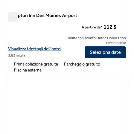
Hampton Inn Des Moines Airport
Hampton Inn Des Moines Airport
112 $
A partire da*
Tariffa con sconto Hilton Honors non
rimborsabile
Visualizza i dettagli dell'hotel Hampton Inn Des Moines-Airport
Visualizza i dettagli dell'hotel
Seleziona date
3,83 miglia
Prima colazione gratuita
Parcheggio gratuito
Piscina esterna
1
/
12
immagine precedente
immagi
1 di 12