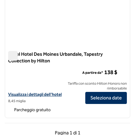
Revel Hotel Des Moines Urbandale, Tapestry
Collection by Hilton
Revel Hotel Des Moines Urbandale, Tapestry Collection by Hi
138 $
A partire da*
Tariffa con sconto Hilton Honors non
rimborsabile
Visualizza i dettagli dell'hotel Revel Hotel Des Moines Urbandale, Tap
Visualizza i dettagli dell'hotel
Seleziona date
8,45 miglia
Parcheggio gratuito
Pagina precedente, 1 di 1
Pagina successiva, 1 
Pagina
1 di 1