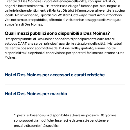
Il centro di Des Moines è il cuore dell'energia della città, con spazi artistici,
negozi e intrattenimento. L'Historic East Village è famoso per i suoi negozi e
gallerie indipendenti, mentre il Market District è famoso per gli eventi e la cucina
locale. Nelle vicinanze, i quartieri di Western Gateway e Court Avenue fondono
vita notturna e arte pubblica, offrendo ai visitatori un assaggio della variegata
atmosfera di Des Moines.
Quali mezzi pubblici sono disponibili a Des Moines?
I trasporti pubblici di Des Moines sono forniti principalmente dalla rete di
autobus DART, che serve i principali quartieri e attrazioni della città. I visitatori
del centro possono approfittare del D-Line Trolley gratuito, e sono inoltre
disponibili taxi e opzioni di condivisione per spostarsi facilmente intorno a Des
Moines.
Hotel Des Moines per accessori e caratteristiche
Hotel Des Moines per marchio
*I prezzi si basano sulla disponibilità attuale nei prossimi 30 giorni e
sono soggetti a modifiche. Inserisci le date esatte per ottenere
prezzi e disponibilità specifici.