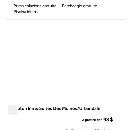
Prima colazione gratuita
Parcheggio gratuito
Piscina interna
1
/
12
immagine precedente
immagi
1 di 12
Hampton Inn & Suites Des Moines/Urbandale
Hampton Inn & Suites Des Moines/Urbandale
98 $
A partire da*