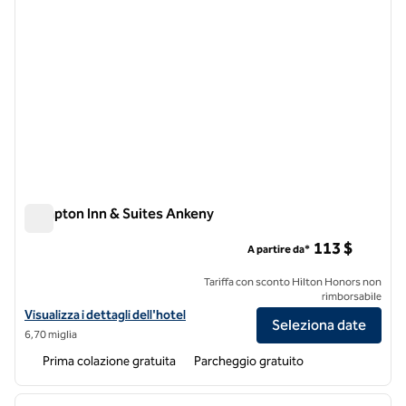
Hampton Inn & Suites Ankeny
Hampton Inn & Suites Ankeny
113 $
A partire da*
Tariffa con sconto Hilton Honors non
rimborsabile
Visualizza i dettagli dell'hotel Hampton Inn & Suites Ankeny
Visualizza i dettagli dell'hotel
Seleziona date
6,70 miglia
Prima colazione gratuita
Parcheggio gratuito
1
/
8
immagine precedente
immagi
1 di 8