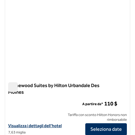
Homewood Suites by Hilton Urbandale Des
Moines
Homewood Suites by Hilton Urbandale Des Moines
110 $
A partire da*
Tariffa con sconto Hilton Honors non
rimborsabile
Visualizza i dettagli dell'hotel Homewood Suites by Hilton Urbandal
Visualizza i dettagli dell'hotel
Seleziona date
7,63 miglia