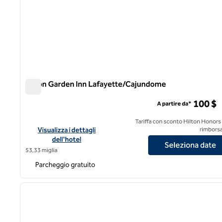
Hilton Garden Inn Lafayette/Cajundome
Hilton Garden Inn Lafayette/Cajundome
100 $
A partire da*
Tariffa con sconto Hilton Honors
Visualizza i dettagli dell'hotel Hilton Garden Inn Lafayette
Visualizza i dettagli
rimborsa
dell'hotel
Seleziona date
53,33 miglia
Parcheggio gratuito
1
immagine precedente
1 di 12