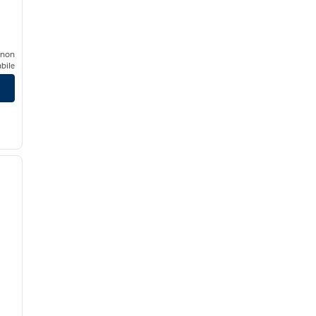
 non
bile
/
12
immagine successiva