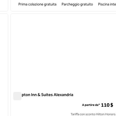
Prima colazione gratuita
Parcheggio gratuito
Piscina int
1
/
7
1
immagine successiva
immagine precedente
1 di 12
Hampton Inn & Suites Alexandria
Hampton Inn & Suites Alexandria
110 $
A partire da*
Tariffa con sconto Hilton Honors