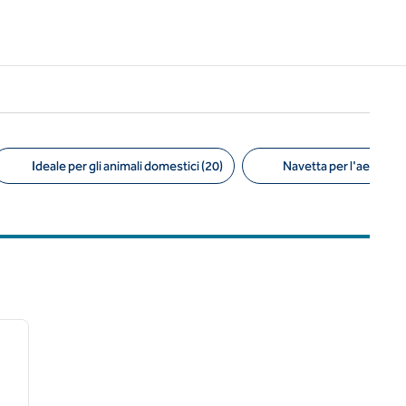
Ideale per gli animali domestici (20)
Navetta per l'aeroport
/
12
immagine successiva