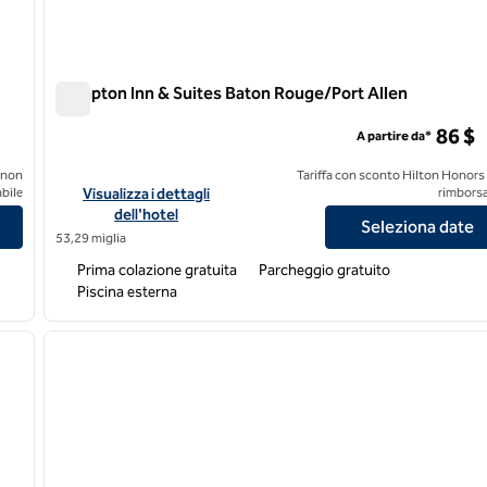
Hampton Inn & Suites Baton Rouge/Port Allen
Hampton Inn & Suites Baton Rouge/Port Allen
86 $
A partire da*
 non
Tariffa con sconto Hilton Honors
tte I-10
Visualizza i dettagli dell'hotel Hampton Inn & Suites Baton R
bile
Visualizza i dettagli
rimborsa
dell'hotel
Seleziona date
53,29 miglia
Prima colazione gratuita
Parcheggio gratuito
Piscina esterna
/
12
1
immagine successiva
immagine precedente
1 di 12