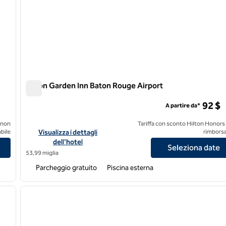
Hilton Garden Inn Baton Rouge Airport
Hilton Garden Inn Baton Rouge Airport
92 $
A partire da*
 non
Tariffa con sconto Hilton Honors
/Cajundome
Visualizza i dettagli dell'hotel Hilton Garden Inn Baton Rouge
bile
Visualizza i dettagli
rimborsa
dell'hotel
Seleziona date
53,99 miglia
Parcheggio gratuito
Piscina esterna
/
12
1
immagine successiva
immagine precedente
1 di 11