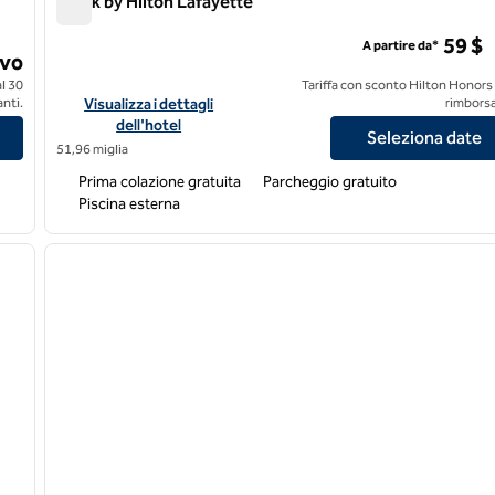
Spark by Hilton Lafayette
Spark by Hilton Lafayette
59 $
A partire da*
ivo
l 30
Tariffa con sconto Hilton Honors
te Scott
Visualizza i dettagli dell'hotel Spark by Hilton Lafayette
nti.
Visualizza i dettagli
rimborsa
dell'hotel
Seleziona date
51,96 miglia
Prima colazione gratuita
Parcheggio gratuito
Piscina esterna
/
12
1
immagine successiva
immagine precedente
1 di 12