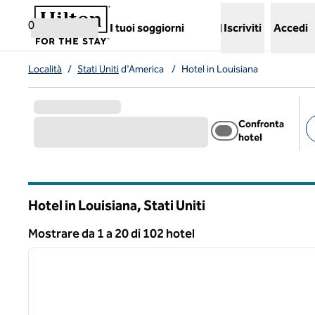
Vai al contenuto
,
apre una nuova scheda
0
I tuoi soggiorni
Iscriviti
Accedi
Località
/
Stati Uniti
d'America
/
Hotel in Louisiana
Confronta
hotel
Fil
Hotel in Louisiana, Stati Uniti
Mostrare da 1 a 20 di 102 hotel
1
Risultato 102 hotel
immagine precedente
1 di 12