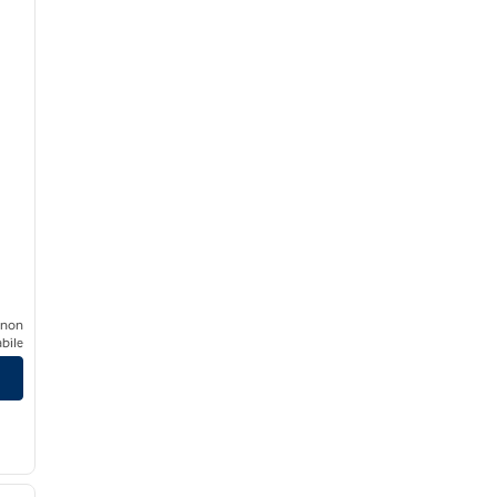
 non
bile
/
12
immagine successiva