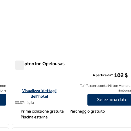
Hampton Inn Opelousas
Hampton Inn Opelousas
102 $
A partire da*
 non
Tariffa con sconto Hilton Honors
e
Visualizza i dettagli dell'hotel Hampton Inn Opelousas
bile
Visualizza i dettagli
rimborsa
dell'hotel
Seleziona date
33,37 miglia
Prima colazione gratuita
Parcheggio gratuito
Piscina esterna
1
/
6
1
immagine successiva
immagine precedente
1 di 12