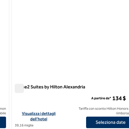
Home2 Suites by Hilton Alexandria
Home2 Suites by Hilton Alexandria
134 $
A partire da*
 non
Tariffa con sconto Hilton Honors
Visualizza i dettagli dell'hotel Home2 Suites by Hilton Alexan
bile
Visualizza i dettagli
rimborsa
dell'hotel
Seleziona date
39,16 miglia