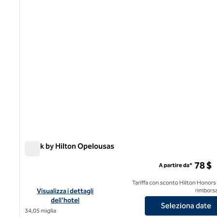
Spark by Hilton Opelousas
Spark by Hilton Opelousas
78 $
A partire da*
Tariffa con sconto Hilton Honors
Visualizza i dettagli dell'hotel Spark by Hilton Opelousas
Visualizza i dettagli
rimborsa
dell'hotel
Seleziona date
34,05 miglia