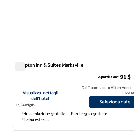
Hampton Inn & Suites Marksville
Hampton Inn & Suites Marksville
91 $
A partire da*
Tariffa con sconto Hilton Honors
Visualizza i dettagli dell'hotel Hampton Inn & Suites Marksvill
Visualizza i dettagli
rimborsa
dell'hotel
Seleziona date
13,24 miglia
Prima colazione gratuita
Parcheggio gratuito
Piscina esterna
immagine precedente
1 di 6