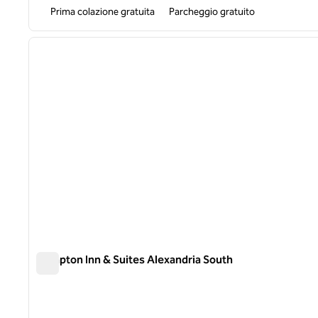
Prima colazione gratuita
Parcheggio gratuito
immagine precedente
1 di 7
Hampton Inn & Suites Alexandria South
Hampton Inn & Suites Alexandria South