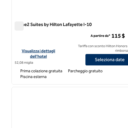
Home2 Suites by Hilton Lafayette I-10
Home2 Suites by Hilton Lafayette I-10
115 $
A partire da*
Tariffa con sconto Hilton Honors
Visualizza i dettagli dell'hotel Home2 Suites by Hilton Lafaye
Visualizza i dettagli
rimborsa
dell'hotel
Seleziona date
52,08 miglia
Prima colazione gratuita
Parcheggio gratuito
Piscina esterna
1
immagine precedente
1 di 12