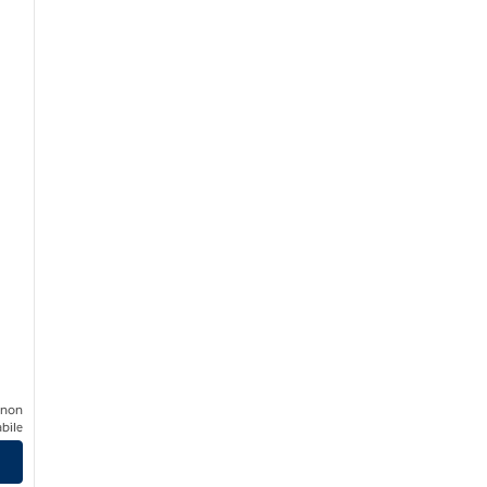
 non
dria
bile