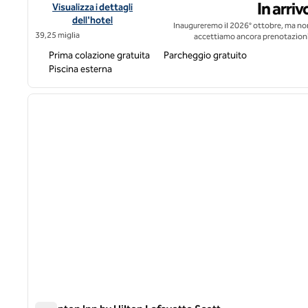
In arriv
Visualizza i dettagli dell'hotel Hampton Inn & Suites Alexandr
Visualizza i dettagli
dell'hotel
Inaugureremo il 2026° ottobre, ma no
39,25 miglia
accettiamo ancora prenotazioni
Prima colazione gratuita
Parcheggio gratuito
Piscina esterna
immagine precedente
1 di 7