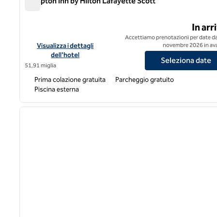
Hampton Inn by Hilton Lafayette Scott
Hampton Inn by Hilton Lafayette Scott
In arr
Accettiamo prenotazioni per date da
Visualizza i dettagli dell'hotel Hampton Inn by Hilton Lafayet
Visualizza i dettagli
novembre 2026 in ava
dell'hotel
Seleziona date
51,91 miglia
Prima colazione gratuita
Parcheggio gratuito
Piscina esterna
1
immagine precedente
1 di 12