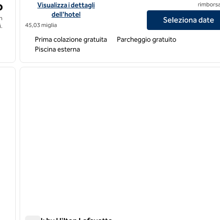
o
ia South
Visualizza i dettagli dell'hotel Hampton Inn & Suites Alexandr
Visualizza i dettagli
rimborsa
dell'hotel
n
Seleziona date
45,03 miglia
.
Prima colazione gratuita
Parcheggio gratuito
Piscina esterna
1
/
7
immagine successiva
immagine precedente
1 di 5