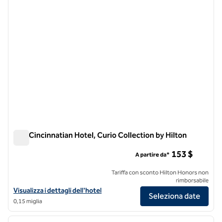
The Cincinnatian Hotel, Curio Collection by Hilton
The Cincinnatian Hotel, Curio Collection by Hilton
153 $
A partire da*
Tariffa con sconto Hilton Honors non
rimborsabile
Visualizza i dettagli dell'hotel The Cincinnatian, Curio Collection by H
Visualizza i dettagli dell'hotel
Seleziona date
0,15 miglia
1
/
12
immagine precedente
immagi
1 di 12