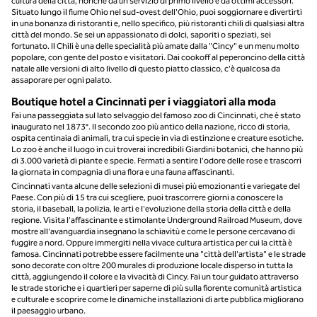
cultura della città, nonché da un servizio di primo livello e da ottimi accessori.
Situato lungo il fiume Ohio nel sud-ovest dell'Ohio, puoi soggiornare e divertirti
in una bonanza di ristoranti e, nello specifico, più ristoranti chili di qualsiasi altra
città del mondo. Se sei un appassionato di dolci, saporiti o speziati, sei
fortunato. Il Chili è una delle specialità più amate dalla "Cincy" e un menu molto
popolare, con gente del posto e visitatori. Dai cookoff al peperoncino della città
natale alle versioni di alto livello di questo piatto classico, c'è qualcosa da
assaporare per ogni palato.
Boutique hotel a Cincinnati per i viaggiatori alla moda
Fai una passeggiata sul lato selvaggio del famoso zoo di Cincinnati, che è stato
inaugurato nel 1873°. Il secondo zoo più antico della nazione, ricco di storia,
ospita centinaia di animali, tra cui specie in via di estinzione e creature esotiche.
Lo zoo è anche il luogo in cui troverai incredibili Giardini botanici, che hanno più
di 3.000 varietà di piante e specie. Fermati a sentire l'odore delle rose e trascorri
la giornata in compagnia di una flora e una fauna affascinanti.
Cincinnati vanta alcune delle selezioni di musei più emozionanti e variegate del
Paese. Con più di 15 tra cui scegliere, puoi trascorrere giorni a conoscere la
storia, il baseball, la polizia, le arti e l'evoluzione della storia della città e della
regione. Visita l'affascinante e stimolante Underground Railroad Museum, dove
mostre all'avanguardia insegnano la schiavitù e come le persone cercavano di
fuggire a nord. Oppure immergiti nella vivace cultura artistica per cui la città è
famosa. Cincinnati potrebbe essere facilmente una "città dell'artista" e le strade
sono decorate con oltre 200 murales di produzione locale disperso in tutta la
città, aggiungendo il colore e la vivacità di Cincy. Fai un tour guidato attraverso
le strade storiche e i quartieri per saperne di più sulla fiorente comunità artistica
e culturale e scoprire come le dinamiche installazioni di arte pubblica migliorano
il paesaggio urbano.