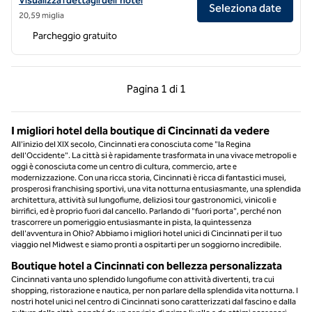
Visualizza i dettagli dell'hotel
Seleziona date
20,59 miglia
Parcheggio gratuito
Pagina precedente, 1 di 1
Pagina successiva, 1 
Pagina
1 di 1
Pagina 1 di 1
I migliori hotel della boutique di Cincinnati da vedere
All'inizio del XIX secolo, Cincinnati era conosciuta come "la Regina
dell'Occidente". La città si è rapidamente trasformata in una vivace metropoli e
oggi è conosciuta come un centro di cultura, commercio, arte e
modernizzazione. Con una ricca storia, Cincinnati è ricca di fantastici musei,
prosperosi franchising sportivi, una vita notturna entusiasmante, una splendida
architettura, attività sul lungofiume, deliziosi tour gastronomici, vinicoli e
birrifici, ed è proprio fuori dal cancello. Parlando di "fuori porta", perché non
trascorrere un pomeriggio entusiasmante in pista, la quintessenza
dell'avventura in Ohio? Abbiamo i migliori hotel unici di Cincinnati per il tuo
viaggio nel Midwest e siamo pronti a ospitarti per un soggiorno incredibile.
Boutique hotel a Cincinnati con bellezza personalizzata
Cincinnati vanta uno splendido lungofiume con attività divertenti, tra cui
shopping, ristorazione e nautica, per non parlare della splendida vita notturna. I
nostri hotel unici nel centro di Cincinnati sono caratterizzati dal fascino e dalla