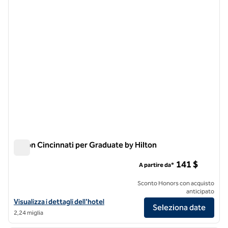
Hilton Cincinnati per Graduate by Hilton
Hilton Cincinnati per Graduate by Hilton
141 $
A partire da*
Sconto Honors con acquisto
anticipato
Visualizza i dettagli dell'hotel Graduate by Hilton Cincinnati
Visualizza i dettagli dell'hotel
Seleziona date
2,24 miglia
1
/
13