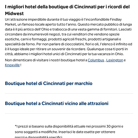
I migliori hotel della boutique di Cincinnati per i ricordi del
Midwest
Un'attrazione imperdibile durante il tuo viaggio è l'inconfondibile Findlay
Market, un famoso locale aperto tutto l'anno. Questo mercato pubblico di lunga
data è il più antico dell'Ohio e trabocca di una vasta gamma di fornitori. Lasciati
circondare da innumerevoli negozi, tra cui venditori che vendono spezie
esotiche, carni e formaggi, prodotti agricoli freschi, prodotti artigianali e
specialità da forno. Per non parlare di cioccolatini, fiori e oli, l'elenco è infinito ed
è il luogo ideale per ritirare un souvenir da ricordare. Qualunque cosa ti porti in
città, abbiamo i migliori hotel unici di Cincinnati per la tua vacanza in Ohio.
Non dimenticare di visitare i nostri boutique hotel a
Columbus
,
Lexington
e
Knoxville
!
Boutique hotel di Cincinnati per marchio
Boutique hotel a Cincinnati vicino alle attrazioni
*I prezzi si basano sulla disponibilità attuale nei prossimi 30 giorni e
sono soggetti a modifiche. Inserisci le date esatte per ottenere
prezzi e disponibilità specifici.