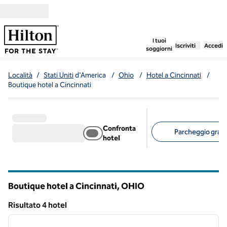
Vai al contenuto
,
apre una nuo
I tuoi
Iscriviti
Accedi
soggiorni
Località
/
Stati Uniti
d'America
/
Ohio
/
Hotel a Cincinnati
/
Boutique hotel a Cincinnati
Confronta
Parcheggio gratui
hotel
Filtri consigliati
Boutique hotel a Cincinnati,
OHIO
Ohio
Risultato 4 hotel
1
/
12
Risultato 4 hotel
immagine precedente
immagi
1 di 12