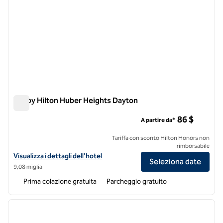
Tru by Hilton Huber Heights Dayton
Tru by Hilton Huber Heights Dayton
86 $
A partire da*
Tariffa con sconto Hilton Honors non
rimborsabile
Visualizza i dettagli dell'hotel Tru by Hilton Huber Heights Dayton
Visualizza i dettagli dell'hotel
Seleziona date
9,08 miglia
Prima colazione gratuita
Parcheggio gratuito
1
/
12
immagine precedente
immagi
1 di 12