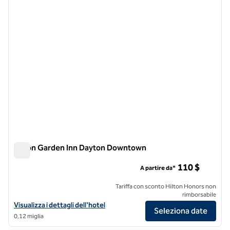
1 di 12
Hilton Garden Inn Dayton Downtown
Hilton Garden Inn Dayton Downtown
110 $
A partire da*
Tariffa con sconto Hilton Honors non
rimborsabile
Visualizza i dettagli dell'hotel Hilton Garden Inn Dayton Downtown
Visualizza i dettagli dell'hotel
Seleziona date
0,12 miglia
1
/
12