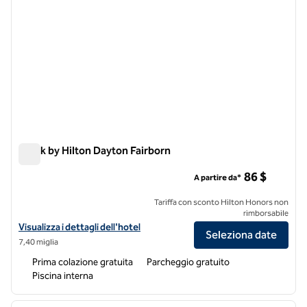
Spark by Hilton Dayton Fairborn
Spark by Hilton Dayton Fairborn
86 $
A partire da*
Tariffa con sconto Hilton Honors non
rimborsabile
Visualizza i dettagli dell'hotel Spark by Hilton Dayton Fairborn
Visualizza i dettagli dell'hotel
Seleziona date
7,40 miglia
Prima colazione gratuita
Parcheggio gratuito
Piscina interna
1
/
12
immagine precedente
immagi