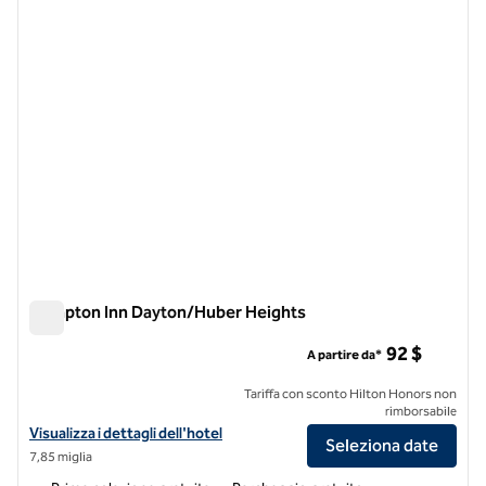
1 di 12
Hampton Inn Dayton/Huber Heights
Hampton Inn Dayton/Huber Heights
92 $
A partire da*
Tariffa con sconto Hilton Honors non
rimborsabile
Visualizza i dettagli dell'hotel Hampton Inn Dayton/Huber Heights
Visualizza i dettagli dell'hotel
Seleziona date
7,85 miglia