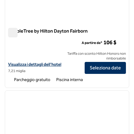
DoubleTree by Hilton Dayton Fairborn
DoubleTree by Hilton Dayton Fairborn
106 $
A partire da*
Tariffa con sconto Hilton Honors non
rimborsabile
Visualizza i dettagli dell'hotel DoubleTree by Hilton Dayton Fairborn
Visualizza i dettagli dell'hotel
Seleziona date
7,21 miglia
Parcheggio gratuito
Piscina interna
1
/
12
immagine precedente
immagi
1 di 12