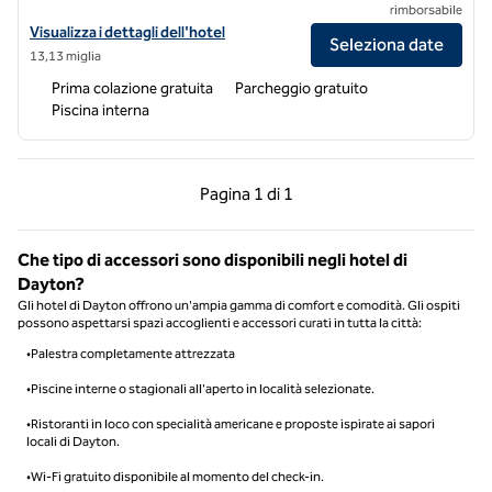
rimborsabile
Visualizza i dettagli dell'hotel Hampton Inn & Suites Xenia Dayton
Visualizza i dettagli dell'hotel
Seleziona date
13,13 miglia
Prima colazione gratuita
Parcheggio gratuito
Piscina interna
Pagina precedente, 1 di 1
Pagina successiva, 1 
Pagina
1 di 1
Pagina 1 di 1
Che tipo di accessori sono disponibili negli hotel di
Dayton?
Gli hotel di Dayton offrono un'ampia gamma di comfort e comodità. Gli ospiti
possono aspettarsi spazi accoglienti e accessori curati in tutta la città:
•Palestra completamente attrezzata
•Piscine interne o stagionali all'aperto in località selezionate.
•Ristoranti in loco con specialità americane e proposte ispirate ai sapori
locali di Dayton.
•Wi-Fi gratuito disponibile al momento del check-in.