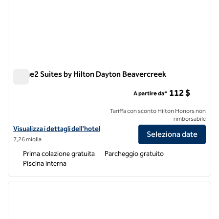
Home2 Suites by Hilton Dayton Beavercreek
Home2 Suites by Hilton Dayton Beavercreek
112 $
A partire da*
Tariffa con sconto Hilton Honors non
rimborsabile
Visualizza i dettagli dell'hotel Home2 Suites by Hilton Dayton Beave
Visualizza i dettagli dell'hotel
Seleziona date
7,26 miglia
Prima colazione gratuita
Parcheggio gratuito
Piscina interna
1
/
10
immagine precedente
immagi
1 di 10