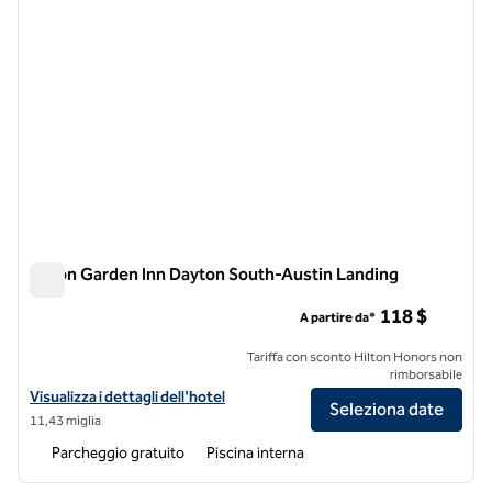
Hilton Garden Inn Dayton South-Austin Landing
Hilton Garden Inn Dayton South-Austin Landing
118 $
A partire da*
Tariffa con sconto Hilton Honors non
rimborsabile
Visualizza i dettagli dell'hotel per l'Hilton Garden Inn Dayton South-
Visualizza i dettagli dell'hotel
Seleziona date
11,43 miglia
Parcheggio gratuito
Piscina interna
1
/
12