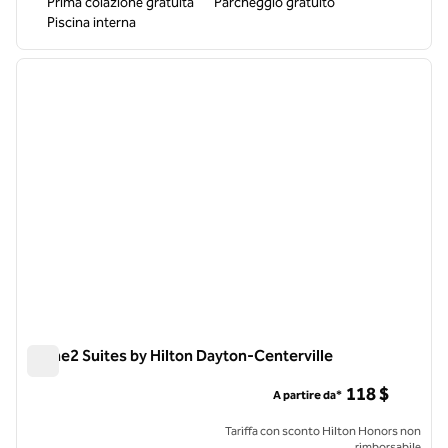
Prima colazione gratuita
Parcheggio gratuito
Piscina interna
1
/
12
immagine precedente
immagi
1 di 12
Home2 Suites by Hilton Dayton-Centerville
Home2 Suites by Hilton Dayton-Centerville
118 $
A partire da*
Tariffa con sconto Hilton Honors non
rimborsabile