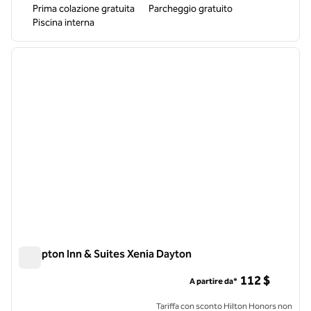
Prima colazione gratuita
Parcheggio gratuito
Piscina interna
1
/
12
immagine precedente
immagi
1 di 12
Hampton Inn & Suites Xenia Dayton
Hampton Inn & Suites Xenia Dayton
112 $
A partire da*
Tariffa con sconto Hilton Honors non