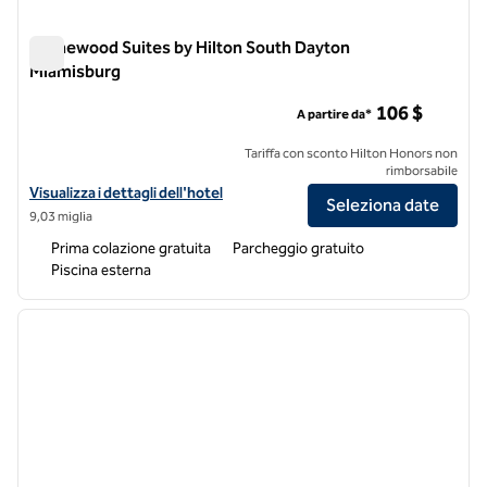
Homewood Suites by Hilton South Dayton
Miamisburg
Homewood Suites by Hilton South Dayton Miamisburg
106 $
A partire da*
Tariffa con sconto Hilton Honors non
rimborsabile
Visualizza i dettagli dell'hotel Homewood Suites by Hilton South Da
Visualizza i dettagli dell'hotel
Seleziona date
9,03 miglia
Prima colazione gratuita
Parcheggio gratuito
Piscina esterna
1
/
12
immagine precedente
immagi
1 di 12