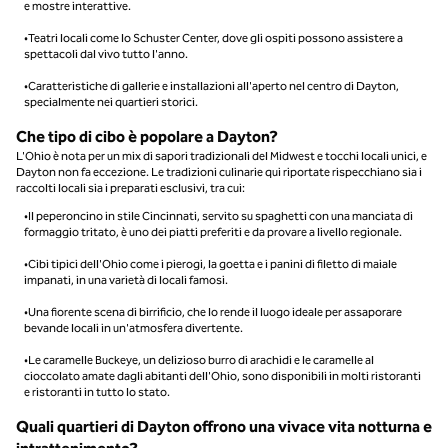
e mostre interattive.
•Teatri locali come lo Schuster Center, dove gli ospiti possono assistere a
spettacoli dal vivo tutto l'anno.
•Caratteristiche di gallerie e installazioni all'aperto nel centro di Dayton,
specialmente nei quartieri storici.
Che tipo di cibo è popolare a Dayton?
L'Ohio è nota per un mix di sapori tradizionali del Midwest e tocchi locali unici, e
Dayton non fa eccezione. Le tradizioni culinarie qui riportate rispecchiano sia i
raccolti locali sia i preparati esclusivi, tra cui:
•Il peperoncino in stile Cincinnati, servito su spaghetti con una manciata di
formaggio tritato, è uno dei piatti preferiti e da provare a livello regionale.
•Cibi tipici dell'Ohio come i pierogi, la goetta e i panini di filetto di maiale
impanati, in una varietà di locali famosi.
•Una fiorente scena di birrificio, che lo rende il luogo ideale per assaporare
bevande locali in un'atmosfera divertente.
•Le caramelle Buckeye, un delizioso burro di arachidi e le caramelle al
cioccolato amate dagli abitanti dell'Ohio, sono disponibili in molti ristoranti
e ristoranti in tutto lo stato.
Quali quartieri di Dayton offrono una vivace vita notturna e