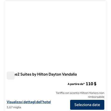
immagine precedente
immagi
1 di 12
Home2 Suites by Hilton Dayton Vandalia
Home2 Suites by Hilton Dayton Vandalia
110 $
A partire da*
Tariffa con sconto Hilton Honors non
rimborsabile
Visualizza i dettagli dell'hotel Home2 Suites by Hilton Dayton Vandali
Visualizza i dettagli dell'hotel
Seleziona date
5,67 miglia