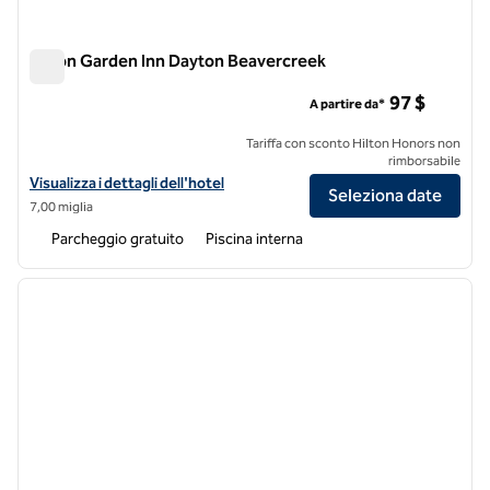
Hilton Garden Inn Dayton Beavercreek
Hilton Garden Inn Dayton Beavercreek
97 $
A partire da*
Tariffa con sconto Hilton Honors non
rimborsabile
Visualizza i dettagli dell'hotel Hilton Garden Inn Dayton Beavercreek
Visualizza i dettagli dell'hotel
Seleziona date
7,00 miglia
Parcheggio gratuito
Piscina interna
1
/
12
immagine precedente
immagi
1 di 12