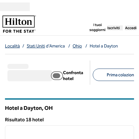
Vai al contenuto
,
apre una nuo
I tuoi
Iscriviti
Accedi
soggiorni
Località
/
Stati Uniti
d'America
/
Ohio
/
Hotel a Dayton
Confronta
Prima colazione g
hotel
Filtri consigliati
Hotel a Dayton, OH
Risultato 18 hotel
1
/
11
Risultato 18 hotel
immagine precedente
immagi
1 di 11