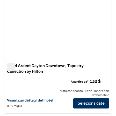
Hotel Ardent Dayton Downtown, Tapestry
Collection by Hilton
Hotel Ardent Dayton Downtown, Tapestry Collection by Hilt
132 $
A partire da*
Tariffa con sconto Hilton Honors non
rimborsabile
Visualizza i dettagli dell'hotel Hotel Ardent Dayton Downtown, Tapes
Visualizza i dettagli dell'hotel
Seleziona date
0,09 miglia
1
/
12
immagine precedente
immagi