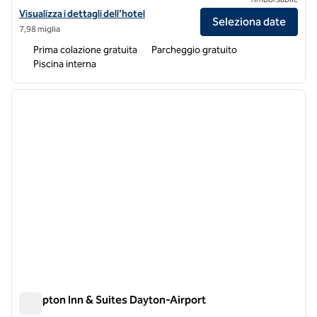
Visualizza i dettagli dell'hotel Home2 Suites by Hilton Dayton-Center
Visualizza i dettagli dell'hotel
Seleziona date
7,98 miglia
Prima colazione gratuita
Parcheggio gratuito
Piscina interna
1
/
12
immagine precedente
immagi
1 di 12
Hampton Inn & Suites Dayton-Airport
Hampton Inn & Suites Dayton-Airport