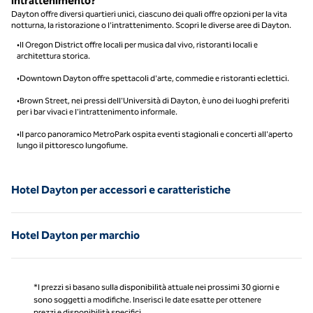
intrattenimento?
Dayton offre diversi quartieri unici, ciascuno dei quali offre opzioni per la vita
notturna, la ristorazione o l'intrattenimento. Scopri le diverse aree di Dayton.
•Il Oregon District offre locali per musica dal vivo, ristoranti locali e
architettura storica.
•Downtown Dayton offre spettacoli d'arte, commedie e ristoranti eclettici.
•Brown Street, nei pressi dell'Università di Dayton, è uno dei luoghi preferiti
per i bar vivaci e l'intrattenimento informale.
•Il parco panoramico MetroPark ospita eventi stagionali e concerti all'aperto
lungo il pittoresco lungofiume.
Hotel Dayton per accessori e caratteristiche
Hotel Dayton per marchio
*I prezzi si basano sulla disponibilità attuale nei prossimi 30 giorni e
sono soggetti a modifiche. Inserisci le date esatte per ottenere
prezzi e disponibilità specifici.