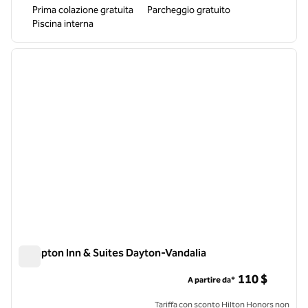
Prima colazione gratuita
Parcheggio gratuito
Piscina interna
1
/
12
immagine precedente
immagi
1 di 12
Hampton Inn & Suites Dayton-Vandalia
Hampton Inn & Suites Dayton-Vandalia
110 $
A partire da*
Tariffa con sconto Hilton Honors non