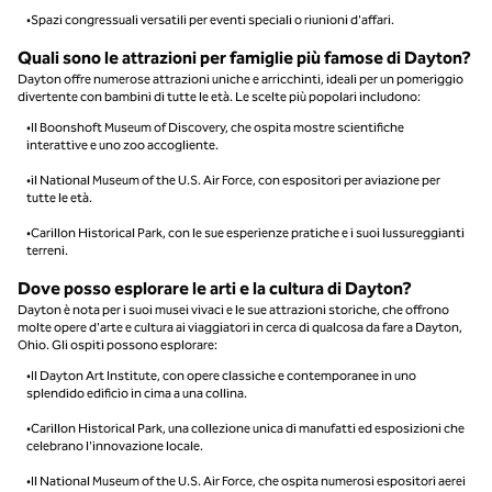
•Spazi congressuali versatili per eventi speciali o riunioni d'affari.
Quali sono le attrazioni per famiglie più famose di Dayton?
Dayton offre numerose attrazioni uniche e arricchinti, ideali per un pomeriggio
divertente con bambini di tutte le età. Le scelte più popolari includono:
•Il Boonshoft Museum of Discovery, che ospita mostre scientifiche
interattive e uno zoo accogliente.
•il National Museum of the U.S. Air Force, con espositori per aviazione per
tutte le età.
•Carillon Historical Park, con le sue esperienze pratiche e i suoi lussureggianti
terreni.
Dove posso esplorare le arti e la cultura di Dayton?
Dayton è nota per i suoi musei vivaci e le sue attrazioni storiche, che offrono
molte opere d'arte e cultura ai viaggiatori in cerca di qualcosa da fare a Dayton,
Ohio. Gli ospiti possono esplorare:
•Il Dayton Art Institute, con opere classiche e contemporanee in uno
splendido edificio in cima a una collina.
•Carillon Historical Park, una collezione unica di manufatti ed esposizioni che
celebrano l'innovazione locale.
•Il National Museum of the U.S. Air Force, che ospita numerosi espositori aerei