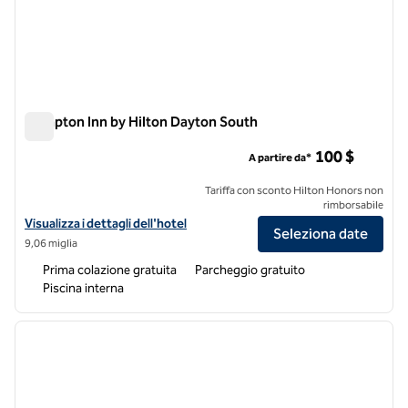
Hampton Inn by Hilton Dayton South
Hampton Inn by Hilton Dayton South
100 $
A partire da*
Tariffa con sconto Hilton Honors non
rimborsabile
Visualizza i dettagli dell'hotel Hampton Inn by Hilton Dayton South
Visualizza i dettagli dell'hotel
Seleziona date
9,06 miglia
Prima colazione gratuita
Parcheggio gratuito
Piscina interna
1
/
12
immagine precedente
immagi
1 di 12