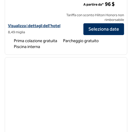
96 $
A partire da*
Tariffa con sconto Hilton Honors non
rimborsabile
Visualizza i dettagli dell'hotel Hampton Inn & Suites Dayton-Airport
Visualizza i dettagli dell'hotel
Seleziona date
8,49 miglia
Prima colazione gratuita
Parcheggio gratuito
Piscina interna
1
/
12
immagine precedente
immagi
1 di 12