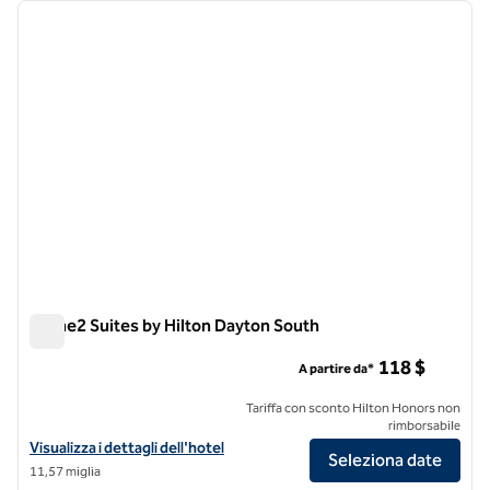
immagine precedente
immagi
1 di 12
Home2 Suites by Hilton Dayton South
Home2 Suites by Hilton Dayton South
118 $
A partire da*
Tariffa con sconto Hilton Honors non
rimborsabile
Visualizza i dettagli dell'hotel Home2 Suites by Hilton Dayton South
Visualizza i dettagli dell'hotel
Seleziona date
11,57 miglia