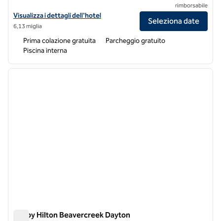
rimborsabile
Visualizza i dettagli dell'hotel Hampton Inn & Suites Dayton-Vandalia
Visualizza i dettagli dell'hotel
Seleziona date
6,13 miglia
Prima colazione gratuita
Parcheggio gratuito
Piscina interna
1
/
12
immagine precedente
immagi
1 di 12
Tru by Hilton Beavercreek Dayton