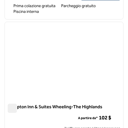
Prima colazione gratuita
Parcheggio gratuito
Piscina interna
1
/
12
immagine precedente
immagi
1 di 12
Hampton Inn & Suites Wheeling-The Highlands
Hampton Inn & Suites Wheeling-The Highlands
102 $
A partire da*