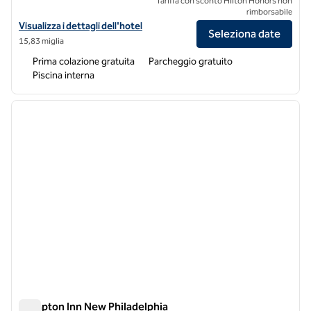
Tariffa con sconto Hilton Honors non
rimborsabile
Visualizza i dettagli dell'hotel Hampton Inn & Suites Wheeling-The H
Visualizza i dettagli dell'hotel
Seleziona date
15,83 miglia
Prima colazione gratuita
Parcheggio gratuito
Piscina interna
1
/
12
immagine precedente
immagi
1 di 12
Hampton Inn New Philadelphia