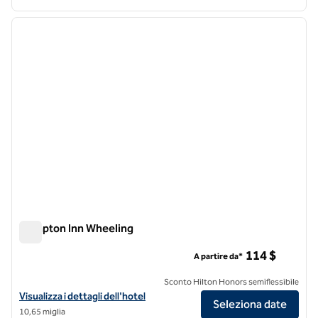
1
/
12
immagine precedente
immagi
1 di 12
Hampton Inn Wheeling
Hampton Inn Wheeling
114 $
A partire da*
Sconto Hilton Honors semiflessibile
Visualizza i dettagli dell'hotel Hampton Inn Wheeling
Visualizza i dettagli dell'hotel
Seleziona date
10,65 miglia