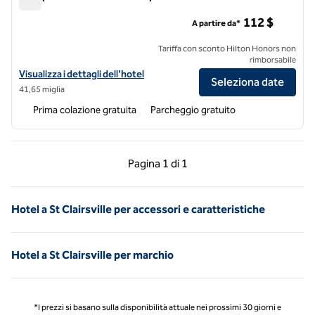
Hampton Inn New Philadelphia
112 $
A partire da*
Tariffa con sconto Hilton Honors non
rimborsabile
Visualizza i dettagli dell'hotel Hampton Inn New Philadelphia
Visualizza i dettagli dell'hotel
Seleziona date
41,65 miglia
Prima colazione gratuita
Parcheggio gratuito
Pagina precedente, 1 di 1
Pagina successiva, 1 
Pagina
1 di 1
Pagina 1 di 1
Hotel a St Clairsville per accessori e caratteristiche
Hotel a St Clairsville per marchio
*I prezzi si basano sulla disponibilità attuale nei prossimi 30 giorni e