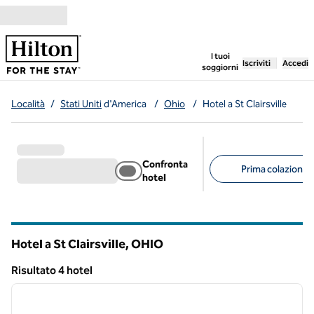
Vai al contenuto
,
apre una nuo
I tuoi
Iscriviti
Accedi
soggiorni
Località
/
Stati Uniti
d'America
/
Ohio
/
Hotel a St Clairsville
Confronta
Prima colazione g
hotel
Filtri consigliati
Hotel a St Clairsville,
OHIO
Ohio
Risultato 4 hotel
1
/
12
Risultato 4 hotel
immagine precedente
immagi
1 di 12