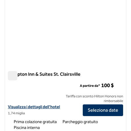
Hampton Inn & Suites St. Clairsville
Hampton Inn & Suites St. Clairsville
100 $
A partire da*
Tariffa con sconto Hilton Honors non
rimborsabile
Visualizza i dettagli dell'hotel Hampton Inn & Suites St. Clairsville
Visualizza i dettagli dell'hotel
Seleziona date
1,74 miglia
Prima colazione gratuita
Parcheggio gratuito
Piscina interna