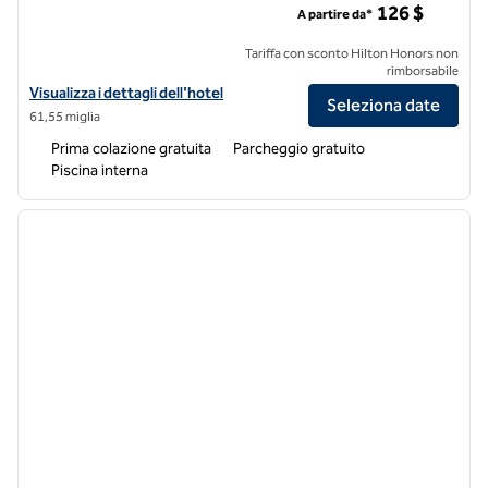
126 $
A partire da*
Tariffa con sconto Hilton Honors non
rimborsabile
Visualizza i dettagli dell'hotel Hampton Inn Provo
Visualizza i dettagli dell'hotel
Seleziona date
61,55 miglia
Prima colazione gratuita
Parcheggio gratuito
Piscina interna
1
/
12
immagine precedente
immagi
1 di 12