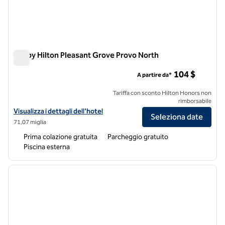
Tru by Hilton Pleasant Grove Provo North
Tru by Hilton Pleasant Grove Provo North
104 $
A partire da*
Tariffa con sconto Hilton Honors non
rimborsabile
Visualizza i dettagli dell'hotel Tru by Hilton Pleasant Grove Provo Nor
Visualizza i dettagli dell'hotel
Seleziona date
71,07 miglia
Prima colazione gratuita
Parcheggio gratuito
Piscina esterna
1
/
5
immagine precedente
immagi
1 di 5