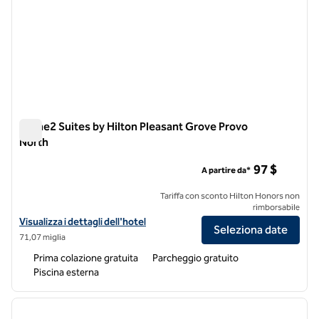
Home2 Suites by Hilton Pleasant Grove Provo
North
Home2 Suites by Hilton Pleasant Grove Provo North
97 $
A partire da*
Tariffa con sconto Hilton Honors non
rimborsabile
Visualizza i dettagli dell'hotel Home2 Suites by Hilton Pleasant Grov
Visualizza i dettagli dell'hotel
Seleziona date
71,07 miglia
Prima colazione gratuita
Parcheggio gratuito
Piscina esterna
1
/
8
immagine precedente
immagi
1 di 8