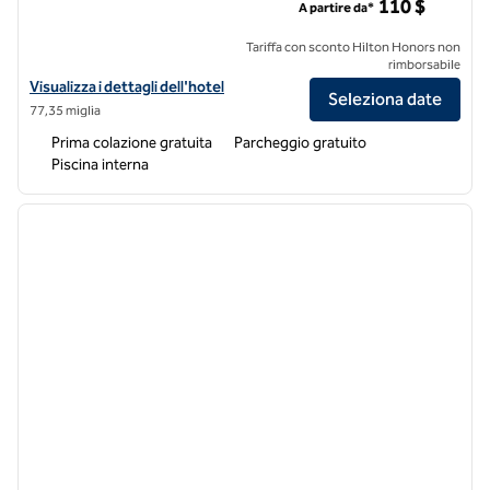
110 $
A partire da*
Tariffa con sconto Hilton Honors non
rimborsabile
Visualizza i dettagli dell'hotel Home2 Suites by Hilton Lehi/Thanksgi
Visualizza i dettagli dell'hotel
Seleziona date
77,35 miglia
Prima colazione gratuita
Parcheggio gratuito
Piscina interna
1
/
12
immagine precedente
immagi
1 di 12