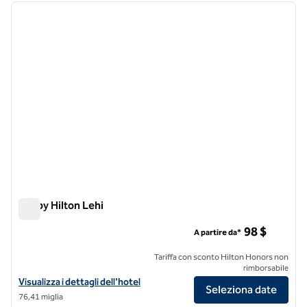
immagine precedente
immagi
1 di 12
Tru by Hilton Lehi
Tru by Hilton Lehi
98 $
A partire da*
Tariffa con sconto Hilton Honors non
rimborsabile
Visualizza i dettagli dell'hotel Tru by Hilton Lehi
Visualizza i dettagli dell'hotel
Seleziona date
76,41 miglia