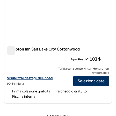
Hampton Inn Salt Lake City Cottonwood
Hampton Inn Salt Lake City Cottonwood
103 $
A partire da*
Tariffa con sconto Hilton Honors non
rimborsabile
Visualizza i dettagli dell'hotel Hampton Inn Salt Lake City Cottonwo
Visualizza i dettagli dell'hotel
Seleziona date
90,64 miglia
Prima colazione gratuita
Parcheggio gratuito
Piscina interna
Pagina precedente, 1 di 1
Pagina successiva, 1 