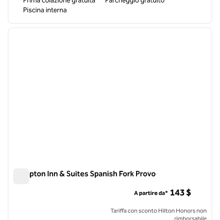
Prima colazione gratuita
Parcheggio gratuito
Piscina interna
1
/
12
immagine precedente
immagi
1 di 12
Hampton Inn & Suites Spanish Fork Provo
Hampton Inn & Suites Spanish Fork Provo
143 $
A partire da*
Tariffa con sconto Hilton Honors non
rimborsabile