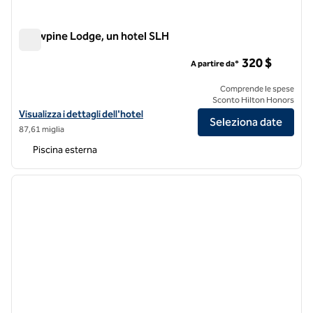
Snowpine Lodge, un hotel SLH
Snowpine Lodge, un hotel SLH
320 $
A partire da*
Comprende le spese
Sconto Hilton Honors
Visualizza i dettagli dell'hotel Snowpine Lodge, a SLH Hotel
Visualizza i dettagli dell'hotel
Seleziona date
87,61 miglia
Piscina esterna
1
/
12
immagine precedente
immagi
1 di 12