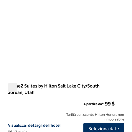
immagine precedente
immagi
1 di 12
Home2 Suites by Hilton Salt Lake City/South
Jordan, Utah
Home2 Suites by Hilton Salt Lake City/South Jordan, Utah
99 $
A partire da*
Tariffa con sconto Hilton Honors non
rimborsabile
Visualizza i dettagli dell'hotel Home2 Suites by Hilton Salt Lake City
Visualizza i dettagli dell'hotel
Seleziona date
86,12 miglia