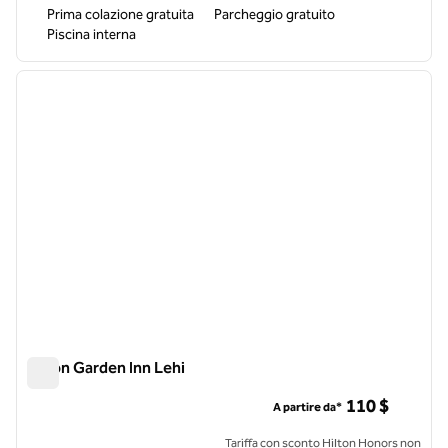
Prima colazione gratuita
Parcheggio gratuito
Piscina interna
1
/
12
immagine precedente
immagi
1 di 12
Hilton Garden Inn Lehi
Hilton Garden Inn Lehi
110 $
A partire da*
Tariffa con sconto Hilton Honors non