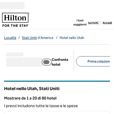
Vai al contenuto
,
apre una nuo
I tuoi
Iscriviti
Accedi
soggiorni
Località
/
Stati Uniti
d'America
/
Hotel nello Utah
Confronta
Prima colazione g
hotel
Filtri consigliati
Hotel nello Utah, Stati Uniti
Mostrare da 1 a 20 di 80 hotel
Risultato 80 hotel
I prezzi includono tutte le tasse e le spese
1
/
12
immagine precedente
immagi
1 di 12