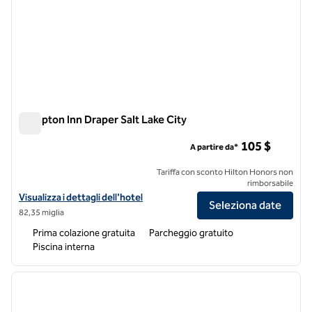
Hampton Inn Draper Salt Lake City
Hampton Inn Draper Salt Lake City
105 $
A partire da*
Tariffa con sconto Hilton Honors non
rimborsabile
Visualizza i dettagli dell'hotel Hampton Inn Draper Salt Lake City
Visualizza i dettagli dell'hotel
Seleziona date
82,35 miglia
Prima colazione gratuita
Parcheggio gratuito
Piscina interna
1
/
12
immagine precedente
immagi
1 di 12