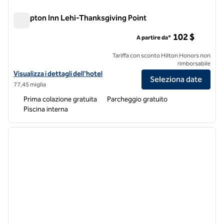
Hampton Inn Lehi-Thanksgiving Point
Hampton Inn Lehi-Thanksgiving Point
102 $
A partire da*
Tariffa con sconto Hilton Honors non
rimborsabile
Visualizza i dettagli dell'hotel Hampton Inn Lehi-Thanksgiving Point
Visualizza i dettagli dell'hotel
Seleziona date
77,45 miglia
Prima colazione gratuita
Parcheggio gratuito
Piscina interna
1
/
12
immagine precedente
immagi
1 di 12