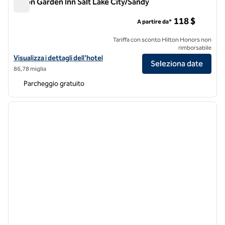
Hilton Garden Inn Salt Lake City/Sandy
Hilton Garden Inn Salt Lake City/Sandy
118 $
A partire da*
Tariffa con sconto Hilton Honors non
rimborsabile
Visualizza i dettagli dell'hotel Hilton Garden Inn Salt Lake City/Sandy
Visualizza i dettagli dell'hotel
Seleziona date
86,78 miglia
Parcheggio gratuito
1
/
12
immagine precedente
immagi
1 di 12