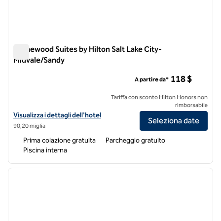
Homewood Suites by Hilton Salt Lake City-
Midvale/Sandy
Homewood Suites by Hilton Salt Lake City-Midvale/Sandy
118 $
A partire da*
Tariffa con sconto Hilton Honors non
rimborsabile
Visualizza i dettagli dell'hotel Homewood Suites by Hilton Salt Lake
Visualizza i dettagli dell'hotel
Seleziona date
90,20 miglia
Prima colazione gratuita
Parcheggio gratuito
Piscina interna
1
/
12
immagine precedente
immagi
1 di 12