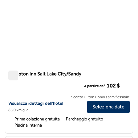
Hampton Inn Salt Lake City/Sandy
Hampton Inn Salt Lake City/Sandy
102 $
A partire da*
Sconto Hilton Honors semiflessibile
Visualizza i dettagli dell'hotel Hampton Inn Salt Lake City/Sandy
Visualizza i dettagli dell'hotel
Seleziona date
86,03 miglia
Prima colazione gratuita
Parcheggio gratuito
Piscina interna
1
/
12