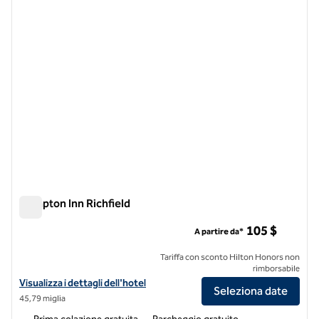
Hampton Inn Richfield
Hampton Inn Richfield
105 $
A partire da*
Tariffa con sconto Hilton Honors non
rimborsabile
Visualizza i dettagli dell'hotel Hampton Inn Richfield
Visualizza i dettagli dell'hotel
Seleziona date
45,79 miglia