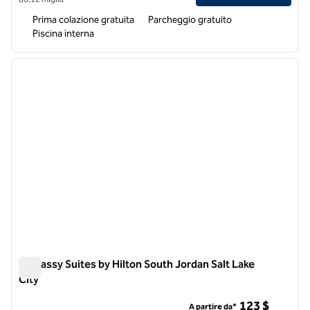
Prima colazione gratuita
Parcheggio gratuito
Piscina interna
1
/
12
immagine precedente
immagi
1 di 12
Embassy Suites by Hilton South Jordan Salt Lake
City
Embassy Suites by Hilton South Jordan Salt Lake City
123 $
A partire da*