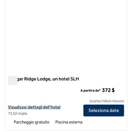
Cougar Ridge Lodge, un hotel SLH
Cougar Ridge Lodge, un hotel SLH
372 $
A partire da*
Sconto Hilton Honors
Visualizza i dettagli dell'hotel Cougar Ridge Lodge, a SLH Hotel
Visualizza i dettagli dell'hotel
Seleziona date
73,02 miglia
Parcheggio gratuito
Piscina esterna
1
/
12