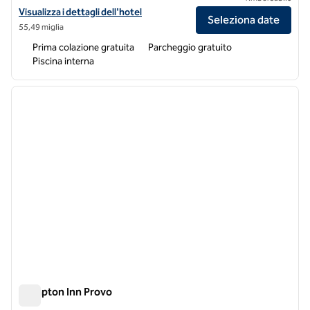
Visualizza i dettagli dell'hotel Hampton Inn & Suites Spanish Fork Pro
Visualizza i dettagli dell'hotel
Seleziona date
55,49 miglia
Prima colazione gratuita
Parcheggio gratuito
Piscina interna
1
/
12
immagine precedente
immagi
1 di 12
Hampton Inn Provo
Hampton Inn Provo