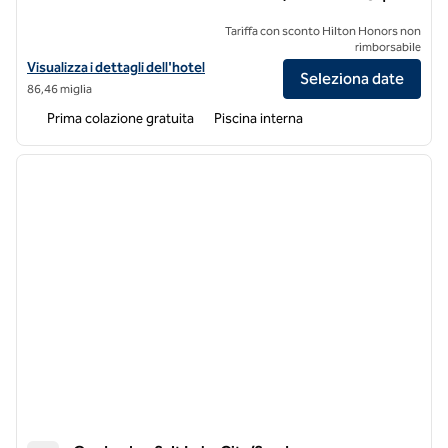
Tariffa con sconto Hilton Honors non
rimborsabile
Visualizza i dettagli dell'hotel Embassy Suites by Hilton South Jordan 
Visualizza i dettagli dell'hotel
Seleziona date
86,46 miglia
Prima colazione gratuita
Piscina interna
1
/
12
immagine precedente
immagi
1 di 12