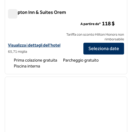
Hampton Inn & Suites Orem
Hampton Inn & Suites Orem
118 $
A partire da*
Tariffa con sconto Hilton Honors non
rimborsabile
Visualizza i dettagli dell'hotel Hampton Inn & Suites Orem
Visualizza i dettagli dell'hotel
Seleziona date
65,71 miglia
Prima colazione gratuita
Parcheggio gratuito
Piscina interna
1
/
12
immagine precedente
immagi
1 di 12