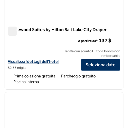
Homewood Suites by Hilton Salt Lake City Draper
Homewood Suites by Hilton Salt Lake City Draper
137 $
A partire da*
Tariffa con sconto Hilton Honors non
rimborsabile
Visualizza i dettagli dell'hotel Homewood Suites by Hilton Salt Lake C
Visualizza i dettagli dell'hotel
Seleziona date
82,33 miglia
Prima colazione gratuita
Parcheggio gratuito
Piscina interna
1
/
12
immagine precedente
immagi
1 di 12