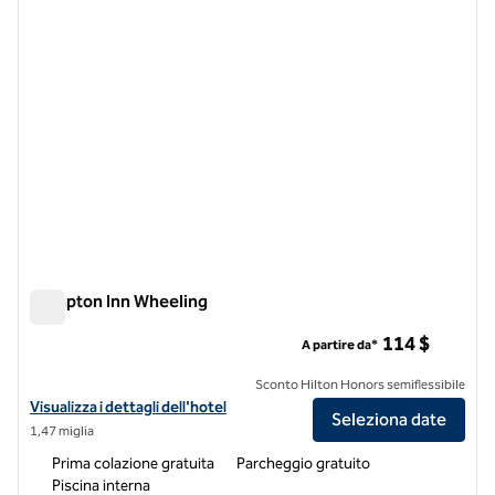
Hampton Inn Wheeling
Hampton Inn Wheeling
114 $
A partire da*
Sconto Hilton Honors semiflessibile
Visualizza i dettagli dell'hotel Hampton Inn Wheeling
Visualizza i dettagli dell'hotel
Seleziona date
1,47 miglia
Prima colazione gratuita
Parcheggio gratuito
Piscina interna