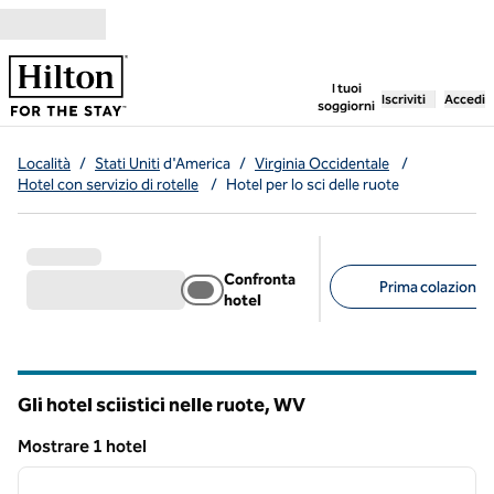
Vai al contenuto
,
apre una nuo
I tuoi
Iscriviti
Accedi
soggiorni
Località
/
Stati Uniti
d'America
/
Virginia Occidentale
/
Hotel con servizio di rotelle
/
Hotel per lo sci delle ruote
Confronta
Prima colazione g
hotel
Filtri consigliati
Gli hotel sciistici nelle ruote,
WV
Virginia Occidentale
Mostrare 1 hotel
1
/
12
Mostrare 1 hotel
immagine precedente
immagi
1 di 12