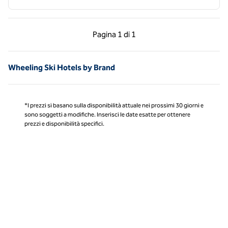
Pagina precedente, 1 di 1
Pagina successiva, 1 
Pagina
1 di 1
Pagina 1 di 1
Wheeling Ski Hotels by Brand
*I prezzi si basano sulla disponibilità attuale nei prossimi 30 giorni e
sono soggetti a modifiche. Inserisci le date esatte per ottenere
prezzi e disponibilità specifici.