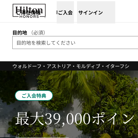
コンテンツに移動
ご滞在情報
ご入会
サインイン
目的地
（
必須
）
ウォルドーフ・アストリア・モルディブ・イターフシ
ご入会特典
最大39,000ポイ