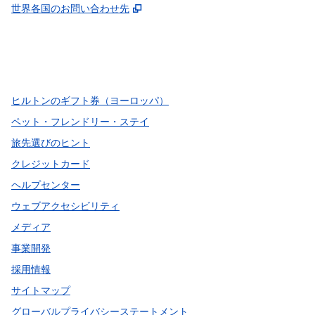
,
新しいタブで開きます
世界各国のお問い合わせ先
Facebook
x
Instagram
、
新しいタブで開きます
、
新しいタブで開きます
、
新しいタブで開きます
ヒルトンのギフト券（ヨーロッパ）
ペット・フレンドリー・ステイ
旅先選びのヒント
クレジットカード
ヘルプセンター
ウェブアクセシビリティ
メディア
事業開発
採用情報
サイトマップ
グローバルプライバシーステートメント