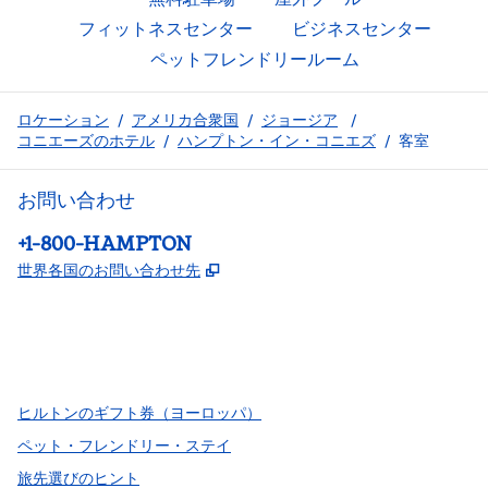
フィットネスセンター
ビジネスセンター
ペットフレンドリールーム
ロケーション
/
アメリカ合衆国
/
ジョージア
/
コニエーズのホテル
/
ハンプトン・イン・コニエズ
/
客室
お問い合わせ
電話：
+1-800-HAMPTON
,
新しいタブで開きます
世界各国のお問い合わせ先
Facebook
x
Instagram
、
新しいタブで開きます
、
新しいタブで開きます
、
新しいタブで開きます
ヒルトンのギフト券（ヨーロッパ）
ペット・フレンドリー・ステイ
旅先選びのヒント