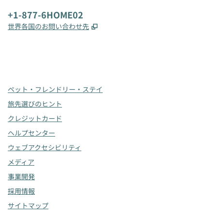
電話番号：
+1-877-6HOME02
,
新しいタブで開きます
世界各国のお問い合わせ先
x
Facebook
Instagram
、
新しいタブで開きます
、
新しいタブで開きます
、
新しいタブで開きます
ペット・フレンドリー・ステイ
旅先選びのヒント
クレジットカード
ヘルプセンター
ウェブアクセシビリティ
メディア
事業開発
採用情報
サイトマップ