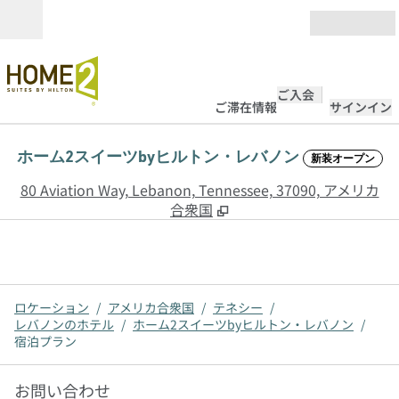
コンテンツに移動
営業時間
ご入会
ご滞在情報
サインイン
ホーム2スイーツbyヒルトン・レバノン
新装オープン
,
80 Aviation Way, Lebanon, Tennessee, 37090, アメリカ
合衆国
ロケーション
/
アメリカ合衆国
/
テネシー
/
レバノンのホテル
/
ホーム2スイーツbyヒルトン・レバノン
/
宿泊プラン
お問い合わせ