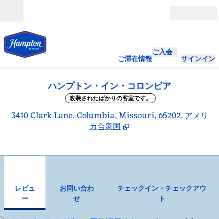
コンテンツに移動
営業時間
ご入会
ご滞在情報
サインイン
ハンプトン・イン・コロンビア
改装されたばかりの客室です。
,
3410 Clark Lane, Columbia, Missouri, 65202, アメリ
カ合衆国
1
/
12
前の画像
次の
1/12
お問い合わせ
レビュ
お問い合わ
チェックイン・チェックアウ
ー
せ
ト