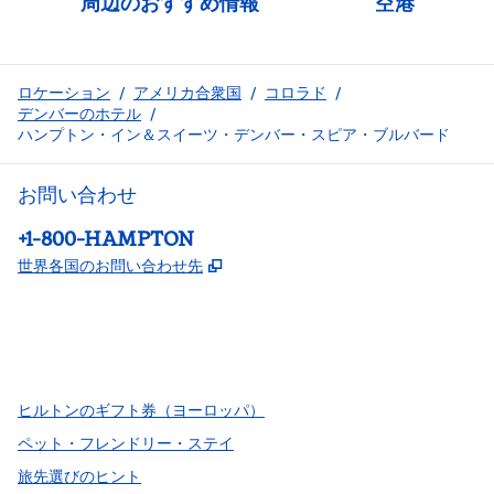
周辺のおすすめ情報
空港
ロケーション
/
アメリカ合衆国
/
コロラド
/
デンバーのホテル
/
ハンプトン・イン＆スイーツ・デンバー・スピア・ブルバード
お問い合わせ
電話：
+1-800-HAMPTON
,
新しいタブで開きます
世界各国のお問い合わせ先
Facebook
x
Instagram
、
新しいタブで開きます
、
新しいタブで開きます
、
新しいタブで開きます
ヒルトンのギフト券（ヨーロッパ）
ペット・フレンドリー・ステイ
旅先選びのヒント