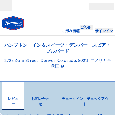
コンテンツに移動
営業時間
ご入会
ご滞在情報
サインイン
ハンプトン・イン＆スイーツ・デンバー・スピア・
ブルバード
,
2728 Zuni Street, Denver, Colorado, 80211, アメリカ合
衆国
1
/
10
前の画像
次の
1/10
お問い合わせ
レビュ
お問い合わ
チェックイン・チェックアウ
ー
せ
ト