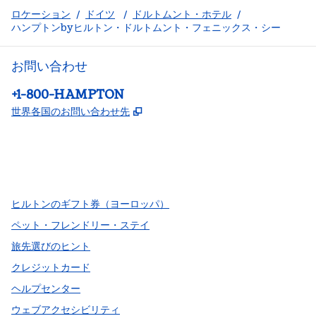
ロケーション
/
ドイツ
/
ドルトムント・ホテル
/
ハンプトンbyヒルトン・ドルトムント・フェニックス・シー
お問い合わせ
電話：
+1-800-HAMPTON
,
新しいタブで開きます
世界各国のお問い合わせ先
Facebook
x
Instagram
、
新しいタブで開きます
、
新しいタブで開きます
、
新しいタブで開きます
ヒルトンのギフト券（ヨーロッパ）
ペット・フレンドリー・ステイ
旅先選びのヒント
クレジットカード
ヘルプセンター
ウェブアクセシビリティ