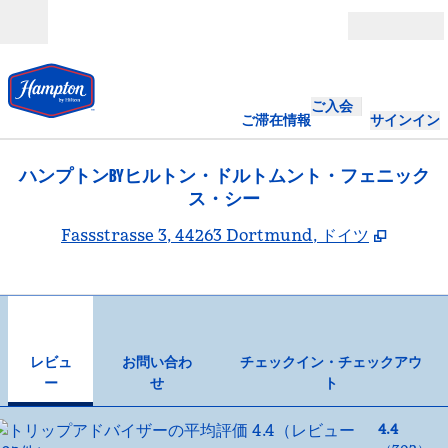
コンテンツに移動
営業時間
ご入会
ご滞在情報
サインイン
ハンプトンBYヒルトン・ドルトムント・フェニック
ス・シー
,
新しい
Fassstrasse 3, 44263 Dortmund, ドイツ
1
/
12
前の画像
次の
1/12
お問い合わせ
レビュ
お問い合わ
チェックイン・チェックアウ
ー
せ
ト
4.4