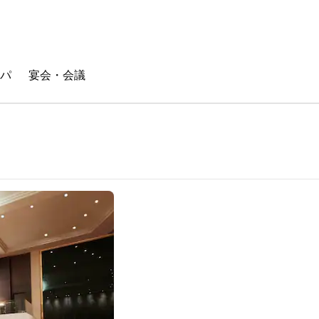
パ
宴会・会議