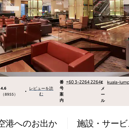
電話
Email
+60 3-2264 2264
kuala-lum
番
E
4.6
号
レビューを読
メ
•
む
（
8955
）
案
ー
内
ル
空港へのお出か
施設・サービ