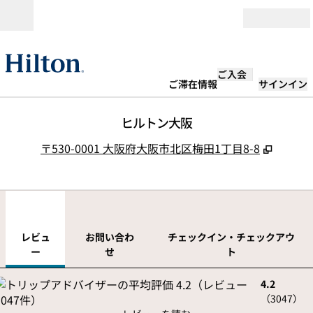
コンテンツに移動
営業時間
ご入会
ご滞在情報
サインイン
ヒルトン大阪
,
新しい
〒530-0001 大阪府大阪市北区梅田1丁目8-8
1
/
12
前の画像
次の
1/12
お問い合わせ
レビュ
お問い合わ
チェックイン・チェックアウ
ー
せ
ト
4.2
（
3047
）