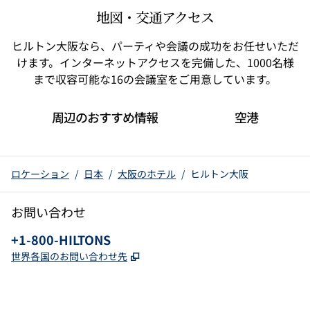
地図・交通アクセス
ヒルトン大阪なら、パーティや会議の成功をお任せいただ
けます。インターネットアクセスを完備した、1000名様
まで収容可能な16の会議室をご用意しています。
周辺のおすすめ情報
空港
ロケーション
/
日本
/
大阪のホテル
/
ヒルトン大阪
お問い合わせ
電話：
+1-800-HILTONS
,
新しいタブで開きます
世界各国のお問い合わせ先
x
Facebook
Instagram
YouTube
Pinterest
、
新しいタブで開きます
、
新しいタブで開きます
、
新しいタブで開きます
、
新しいタブで開きます
、
新しいタブで開きます