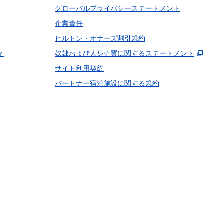
グローバルプライバシーステートメント
企業責任
ヒルトン・オナーズ割引規約
,
新し
ィ
奴隷および人身売買に関するステートメント
サイト利用契約
パートナー宿泊施設に関する規約