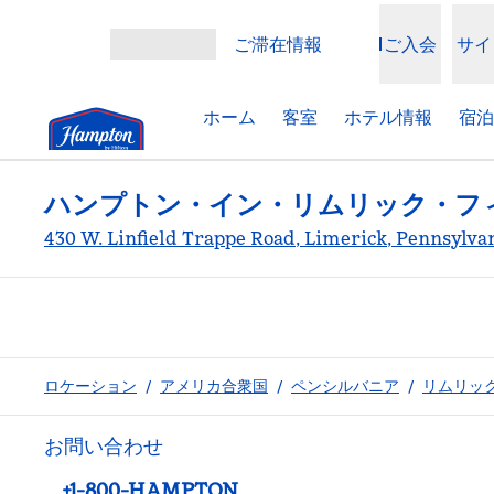
コンテンツに移動
ご滞在情報
ご入会
サイ
メニューを開く
ホーム
客室
ホテル情報
宿泊
ハンプトン・イン・リムリック・フ
430 W. Linfield Trappe Road, Limerick, Pennsy
ロケーション
/
アメリカ合衆国
/
ペンシルバニア
/
リムリッ
お問い合わせ
電話：
+1-800-HAMPTON