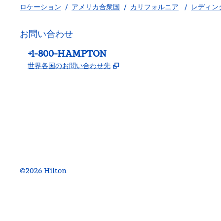
ロケーション
/
アメリカ合衆国
/
カリフォルニア
/
レディン
お問い合わせ
電話：
+1-800-HAMPTON
,
新しいタブで開きます
世界各国のお問い合わせ先
Facebook
x
Instagram
、
新しいタブで開きます
、
新しいタブで開きます
、
新しいタブで開きます
©
2026
Hilton