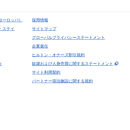
ヨーロッパ）
採用情報
・ステイ
サイトマップ
グローバルプライバシーステートメント
企業責任
ヒルトン・オナーズ割引規約
,
新し
ィ
奴隷および人身売買に関するステートメント
サイト利用契約
パートナー宿泊施設に関する規約