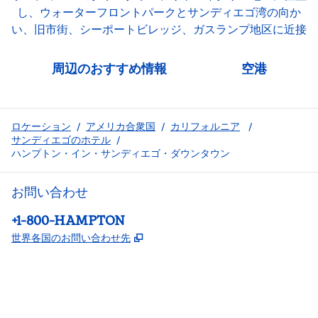
し、ウォーターフロントパークとサンディエゴ湾の向か
い、旧市街、シーポートビレッジ、ガスランプ地区に近接
周辺のおすすめ情報
空港
ロケーション
/
アメリカ合衆国
/
カリフォルニア
/
サンディエゴのホテル
/
ハンプトン・イン・サンディエゴ・ダウンタウン
お問い合わせ
電話：
+1-800-HAMPTON
,
新しいタブで開きます
世界各国のお問い合わせ先
Facebook
x
Instagram
、
新しいタブで開きます
、
新しいタブで開きます
、
新しいタブで開きます