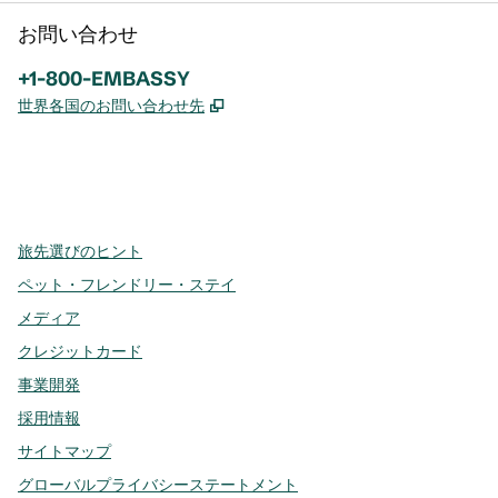
お問い合わせ
電話：
+1-800-EMBASSY
,
新しいタブで開きます
世界各国のお問い合わせ先
x
Facebook
Instagram
、
新しいタブで開きます
、
新しいタブで開きます
、
新しいタブで開きます
旅先選びのヒント
ペット・フレンドリー・ステイ
メディア
クレジットカード
事業開発
採用情報
サイトマップ
グローバルプライバシーステートメント