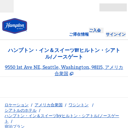
コンテンツに移動
営業時間
ご入会
ご滞在情報
サインイン
ハンプトン・イン＆スイーツBYヒルトン・シアト
ル/ノースゲート
,
9550 1st Ave NE, Seattle, Washington, 98115, アメリカ
合衆国
ロケーション
/
アメリカ合衆国
/
ワシントン
/
シアトルのホテル
/
ハンプトン・イン＆スイーツbyヒルトン・シアトル/ノースゲー
ト
/
宿泊プラン