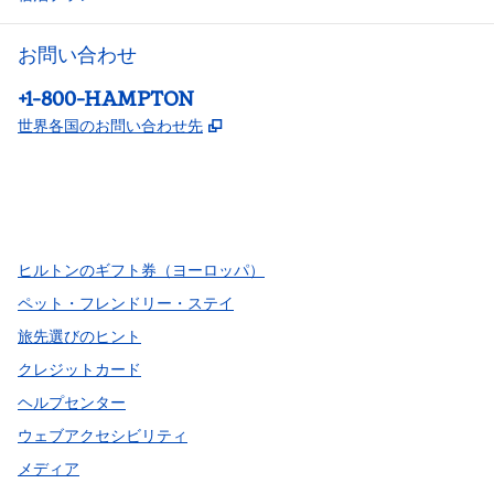
お問い合わせ
電話：
+1-800-HAMPTON
,
新しいタブで開きます
世界各国のお問い合わせ先
Facebook
x
Instagram
、
新しいタブで開きます
、
新しいタブで開きます
、
新しいタブで開きます
ヒルトンのギフト券（ヨーロッパ）
ペット・フレンドリー・ステイ
旅先選びのヒント
クレジットカード
ヘルプセンター
ウェブアクセシビリティ
メディア