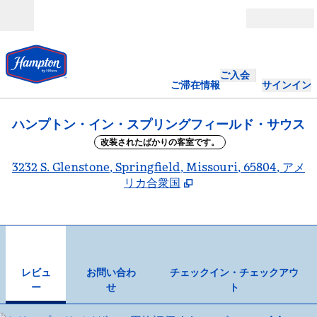
コンテンツに移動
営業時間
ご入会
ご滞在情報
サインイン
ハンプトン・イン・スプリングフィールド・サウス
改装されたばかりの客室です。
,
3232 S. Glenstone, Springfield, Missouri, 65804, アメ
リカ合衆国
1
/
12
前の画像
次の
1/12
お問い合わせ
レビュ
お問い合わ
チェックイン・チェックアウ
ー
せ
ト