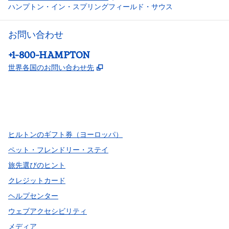
ハンプトン・イン・スプリングフィールド・サウス
お問い合わせ
電話：
+1-800-HAMPTON
,
新しいタブで開きます
世界各国のお問い合わせ先
Facebook
x
Instagram
、
新しいタブで開きます
、
新しいタブで開きます
、
新しいタブで開きます
ヒルトンのギフト券（ヨーロッパ）
ペット・フレンドリー・ステイ
旅先選びのヒント
クレジットカード
ヘルプセンター
ウェブアクセシビリティ
メディア