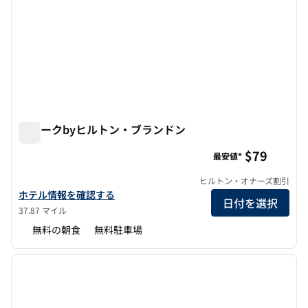
スパークbyヒルトン・ブランドン
スパークbyヒルトン・ブランドン
$79
最安値*
ヒルトン・オナーズ割引
スパークbyヒルトン・ブランドンのホテルの詳細を表示
ホテル情報を確認する
日付を選択
37.87 マイル
無料の朝食
無料駐車場
1
/
12
前の画像
次の画
1/12