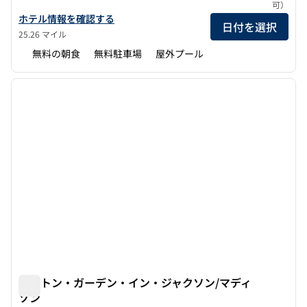
可）
ハンプトン・イン・カントンの詳細を見る
ホテル情報を確認する
日付を選択
25.26 マイル
無料の朝食
無料駐車場
屋外プール
1
/
12
前の画像
次の画
1/12
ヒルトン・ガーデン・イン・ジャクソン/マディ
ソン