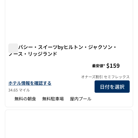
エンバシー・スイーツbyヒルトン・ジャクソン・
ノース・リッジランド
エンバシー・スイーツbyヒルトン・ジャクソン・ノース・
$159
最安値*
オナーズ割引 セミフレックス
エンバシー・スイーツbyヒルトン・ジャクソン・ノースリッジラ
ホテル情報を確認する
日付を選択
34.65 マイル
無料の朝食
無料駐車場
屋内プール
1
/
12
前の画像
次の画
1/12