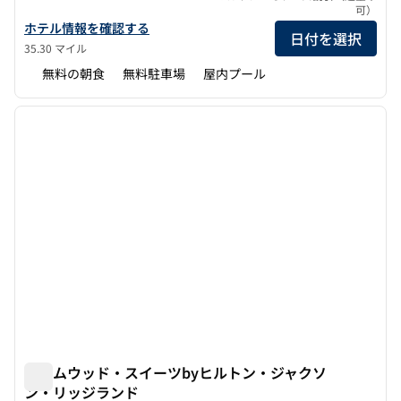
可）
ハンプトン・イン・ジャクソン/フローウッド（空港エリア）MSの
ホテル情報を確認する
日付を選択
35.30 マイル
無料の朝食
無料駐車場
屋内プール
1
/
12
前の画像
次の画
1/12
ホームウッド・スイーツbyヒルトン・ジャクソ
ン・リッジランド