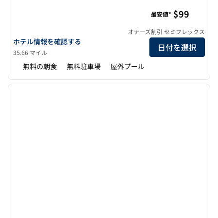
ホームウッド・スイーツbyヒルトン・ジャクソン・リッジ
$99
最安値*
オナーズ割引 セミフレックス
ホームウッド・スイーツbyヒルトン・ジャクソン・リッジランド
ホテル情報を確認する
日付を選択
35.66 マイル
無料の朝食
無料駐車場
屋外プール
1
/
12
前の画像
次の画
1/12