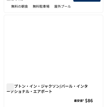
無料の朝食
無料駐車場
屋外プール
1
/
12
前の画像
次の画
1/12
ハンプトン・イン・ジャクソン/パール・インタ
ーナショナル・エアポート
ハンプトン・イン・ジャクソン/パール・インターナショ
$86
最安値*