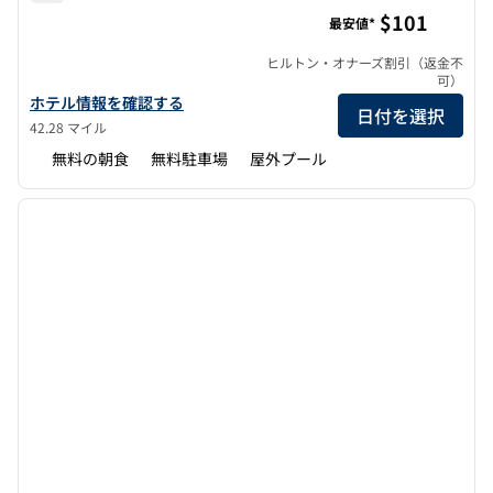
ホーム2スイーツbyヒルトン・ジャクソンパール
$101
最安値*
ヒルトン・オナーズ割引（返金不
可）
ホーム2スイーツbyヒルトン・ジャクソンパールのホテルの詳細を
ホテル情報を確認する
日付を選択
42.28 マイル
無料の朝食
無料駐車場
屋外プール
1
/
12
前の画像
次の画
1/12