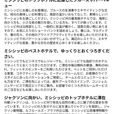
ュー
ミシシッピにお越しのお客様は、ブルースの生演奏やエキサイティングな文
化、地元の美味しいお料理など、南部の温かいおもてなしで、素晴らしいバ
ケーションをお過ごしください。ミシシッピ州の最高級ホテルでは、海岸に
向かう方も、小さな街の魅力を探している方も、すべてが揃っています。ミ
シシッピ州は沿岸部として、一般的に気温が暖かく、湿度の高い側にありま
すので、お気に入りのショートパンツを詰めましょう。春には、マルディグ
ラ、春の花々、その他のアウトドアアクティビティをお楽しみいただけます。
ミシシッピでのバケーションはいかがでしょう。海辺のレストラン、エキサ
イティングな音楽、豊かな文化の歴史を心ゆくまでお楽しみください。
ミシシッピのベストホテルで、ゆっくりとおくつろぎくだ
さい。
ミシシッピでもビジネスでもレジャーでも、ミシシッピでも指折りのホテル
でゆっくりとおくつろぎいただけます。ご滞在中毎日無料の朝食、無料のWi-
Fi、フィットネスセンターをご利用いただけます。ペットをご同伴いただけ
る客室、コネクティングルーム、ミーティングルームなど、お客様のライフ
スタイルに合ったバケーションをご用意し、チームとのコミュニケーション
も万全です。ご滞在先によっては、屋外プールでのスイミング、コンシェル
ジュサービスで周辺エリアのご案内、お部屋でのくつろぎのルームサービス
のご注文などもお楽しみいただけます。
ジャクソンに向かい、ミシシッピのトップホテルに滞在
州都ジャクソンは、ミシシッピ州で有名な自然の美しさに魅了的な歴史を持
っています。ミシシッピの人気ホテルに足を運んでジャクソンを探訪し、ジャ
クソン動物園、ルフルールズ・ブラフ州立公園、ミシシッピ公民権博物館や