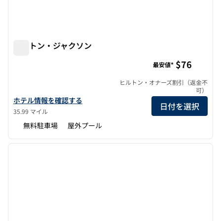
ヒルトン・ジャクソン
ヒルトン・ジャクソン
$76
最安値*
ヒルトン・オナーズ割引（返金不
可）
ヒルトン・ジャクソンの詳細を見る
ホテル情報を確認する
日付を選択
35.99 マイル
無料駐車場
屋外プール
1
/
11
前の画像
次の画
1/11