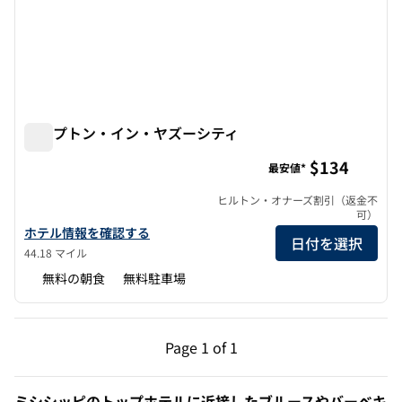
ハンプトン・イン・ヤズーシティ
ハンプトン・イン・ヤズーシティ
$134
最安値*
ヒルトン・オナーズ割引（返金不
可）
ハンプトン・イン・ヤズーシティのホテルの詳細を表示
ホテル情報を確認する
日付を選択
44.18 マイル
無料の朝食
無料駐車場
前のページ（1/1）
次のページ（1/1）
Page
1 of 1
Page 1 of 1
ミシシッピのトップホテルに近接したブルースやバーベキ