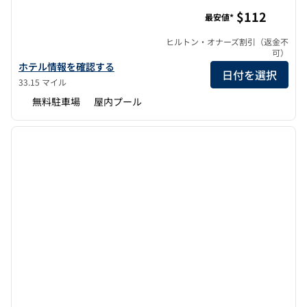
ヒルトン・ガーデン・イン・ジャクソン/マディソン
$112
最安値*
ヒルトン・オナーズ割引（返金不
可）
ヒルトン・ガーデン・イン・ジャクソン/マディソンの詳細を表示
ホテル情報を確認する
日付を選択
33.15 マイル
無料駐車場
屋内プール
1
/
12
前の画像
次の画
1/12