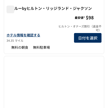
トゥルーbyヒルトン・リッジランド・ジャクソン
トゥルーbyヒルトン・リッジランド・ジャクソン
$98
最安値*
ヒルトン・オナーズ割引（返金不
可）
トゥルーbyヒルトン・リッジランド・ジャクソンの詳細を表示
ホテル情報を確認する
日付を選択
34.35 マイル
無料の朝食
無料駐車場
1
/
12
前の画像
次の画
1/12