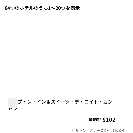
84つのホテルのうち1～20つを表示
1
/
12
84つのホテルを表示
前の画像
次の画
1/12
ハンプトン・イン＆スイーツ・デトロイト・カン
トン
ハンプトン・イン＆スイーツ・デトロイト・カントン
$102
最安値*
ヒルトン・オナーズ割引（返金不