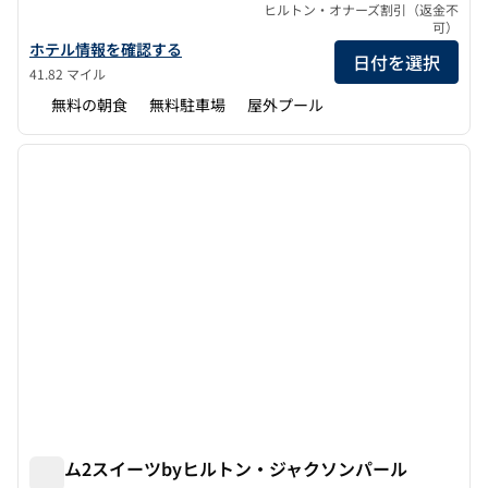
ヒルトン・オナーズ割引（返金不
可）
ハンプトン・イン・ジャクソン/パール・インターナショナル・エ
ホテル情報を確認する
日付を選択
41.82 マイル
無料の朝食
無料駐車場
屋外プール
1
/
12
前の画像
次の画
1/12
ホーム2スイーツbyヒルトン・ジャクソンパール