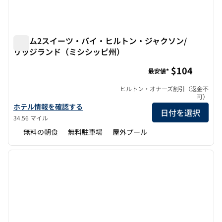
ホーム2スイーツ・バイ・ヒルトン・ジャクソン/
リッジランド（ミシシッピ州）
ホーム2スイーツ・バイ・ヒルトン・ジャクソン/リッジラ
$104
最安値*
ヒルトン・オナーズ割引（返金不
可）
ホーム2スイーツbyヒルトン・ジャクソン/リッジランド、ミシシ
ホテル情報を確認する
日付を選択
34.56 マイル
無料の朝食
無料駐車場
屋外プール
1
/
12
前の画像
次の画
1/12