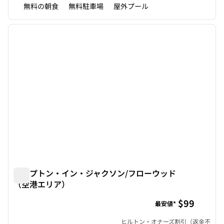
無料の朝食
無料駐車場
屋外プール
1
/
12
前の画像
次の画
1/12
ハンプトン・イン・ジャクソン/フローウッド
（空港エリア）
ハンプトン・イン・ジャクソン/フローウッド（空港エリア
$99
最安値*
ヒルトン・オナーズ割引（返金不