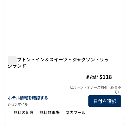
ハンプトン・イン＆スイーツ・ジャクソン・リッ
ジランド
ハンプトン・イン＆スイーツ・ジャクソン・リッジランド
$118
最安値*
ヒルトン・オナーズ割引（返金不
可）
ハンプトン・イン＆スイーツ・ジャクソン・リッジランドの詳細を
ホテル情報を確認する
日付を選択
34.70 マイル
無料の朝食
無料駐車場
屋内プール
1
/
12
前の画像
次の画
1/12