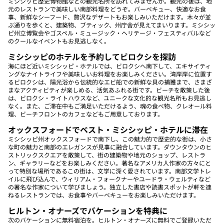
ミシシッピ歴史博物館などの観光名所を訪れてみませんか。観光の後は、地
元のレストランで美味しい南部料理をどうぞ。バーベキュー、快適なお食
事、新鮮なシーフード、贅沢なデザートもお楽しみいただけます。木々が並
ぶ通りを歩くと、建築物、ブティック、州庁舎が見えてまいります。ミシシッ
ピ州立博覧会やゴスペル・ミュージック・ヘリテージ・フェスティバルなど
のクールなイベントもお見逃しなく。
ミシシッピのホテルを予約してビロクシを探訪
海にほど近いミシシッピ・ホテルでは、ビロクシへ南下して、エキサイティ
ングなナイトライフや美味しいお料理をお楽しみください。湾岸岸に位置す
るビロクシは、陽光浴から伝統的なエビ船での新鮮な貝の捕獲まで、さまざ
まなアクティビティが楽しめる、活気あふれる街です。ビーチを散策した後
は、ビロクシ・ライトハウスなど、ユニークな文化的な観光名所もお見逃し
なく。また、ご滞在中もご満足いただけるよう、魂の食べ物、クレオール料
理、ビーチフロントのカフェなどもご用意しております。
オックスフォードでベスト・ミシシッピ・ホテルに滞在
ミシシッピ州オックスフォードで南下し、この魅力的で歴史的な街は、小さ
な町の魅力と南部のエレガンスが見事に融合しています。ダウンタウンのヒ
ストリックスクエアを散策して、街の建築物や地元のショップ、レストラ
ン、ギャラリーなどをお楽しみください。著名なアメリカ人作家の方々にと
って特別な場所であるこの街は、文学に深く愛されています。南部文学トレ
イルに飛び込んで、ウィリアム・フォークナーやユードラ・ウェルティなど
の著名な作家について学びましょう。独立した書店や読書スポットが軒を連
ねるレストランでは、お食事やバーベキューをお楽しみいただけます。
ヒルトン・オナーズでバケーションを特典に
次のバケーションに無料宿泊を。ヒルトン・オナーズに無料でご登録いただ