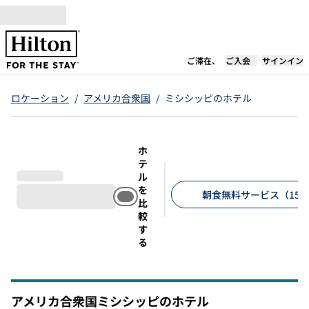
コンテンツに移動
新しいタブで開き
ご滞在、
ご入会
サインイン
ロケーション
/
アメリカ合衆国
/
ミシシッピのホテル
ホ
テ
ル
を
朝食無料サービス（15
比
較
推奨フィルター
す
る
アメリカ合衆国ミシシッピのホテル