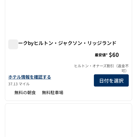
スパークbyヒルトン・ジャクソン・リッジランド
スパークbyヒルトン・ジャクソン・リッジランド
$60
最安値*
ヒルトン・オナーズ割引（返金不
可）
スパークbyヒルトン・ジャクソン・リッジランドのホテルの詳細
ホテル情報を確認する
日付を選択
37.13 マイル
無料の朝食
無料駐車場
1
/
12
前の画像
次の画
1/12