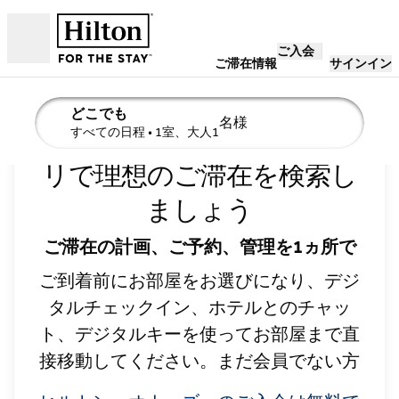
コンテンツに移動
ご入会
営業時間
ご滞在情報
サインイン
どこでも
名様
ヒルトン・オナーズ・アプ
検索の詳細を編集、すべての日程、1室、大人1名様
すべての日程
• 1室、大人1
リで理想のご滞在を検索し
ましょう
ご滞在の計画、ご予約、管理を1ヵ所で
ご到着前にお部屋をお選びになり、デジ
タルチェックイン、ホテルとのチャッ
ト、デジタルキーを使ってお部屋まで直
接移動してください。まだ会員でない方