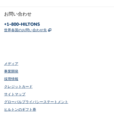
お問い合わせ
電話：
+1-800-HILTONS
,
新しいタブで開きます
世界各国のお問い合わせ先
Facebook
x
Instagram
、
新しいタブで開きます
、
新しいタブで開きます
、
新しいタブで開きます
メディア
事業開発
採用情報
クレジットカード
サイトマップ
グローバルプライバシーステートメント
ヒルトンのギフト券