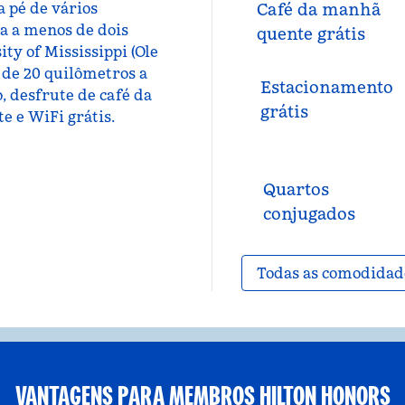
a pé de vários
Café da manhã
ica a menos de dois
quente grátis
ty of Mississippi (Ole
 de 20 quilômetros a
Estacionamento
, desfrute de café da
grátis
e e WiFi grátis.
Quartos
conjugados
Todas as comodidad
VANTAGENS PARA MEMBROS HILTON HONORS