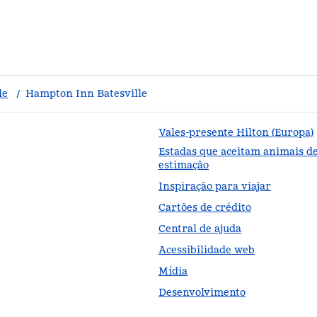
le
/
Hampton Inn Batesville
Vales-presente Hilton (Europa)
Estadas que aceitam animais d
estimação
Inspiração para viajar
Cartões de crédito
Central de ajuda
Acessibilidade web
Mídia
Desenvolvimento