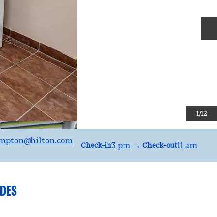
S
1
/
12
mpton
@hilton.com
3 pm
→
11 am
Check-in
Check-out
DES