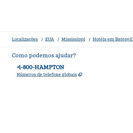
Localizações
/
EUA
/
Mississippi
/
Hotéis em Batesvil
Como podemos ajudar?
Telefone:
+1-800-HAMPTON
,
Abre nova guia
Números de telefone globais
facebook
x
instagram
,
Abre nova guia
,
Abre nova guia
,
Abre nova guia