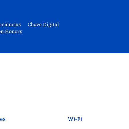
eriências
Chave Digital
on Honors
es
Wi-Fi