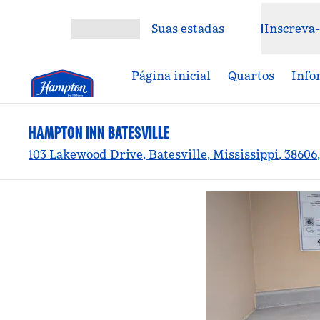
Pular para o conteúdo
Suas estadas
Inscreva-
Abrir menu
Página inicial
Quartos
Info
HAMPTON INN BATESVILLE
103 Lakewood Drive, Batesville, Mississippi, 38606