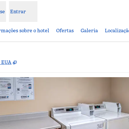
se
Entrar
rmações sobre o hotel
Ofertas
Galeria
Localizaçã
,
Abre nova guia
, EUA