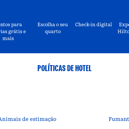
ntos para
Escolha o seu
Check-in digital
Exp
ias grátis e
quarto
Hilt
mais
POLÍTICAS DE HOTEL
Animais de estimação
Fumant