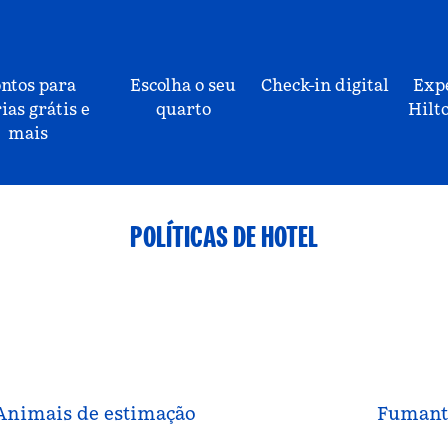
ntos para
Escolha o seu
Check-in digital
Exp
ias grátis e
quarto
Hilt
mais
POLÍTICAS DE HOTEL
Animais de estimação
Fumant