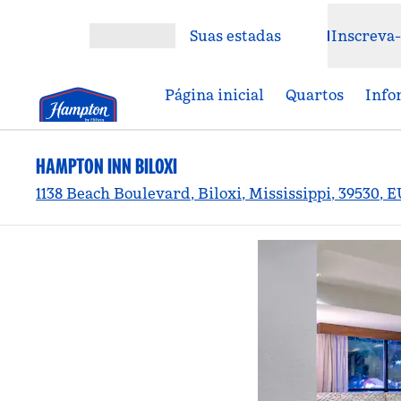
Pular para o conteúdo
Suas estadas
Inscreva-
Abrir menu
Página inicial
Quartos
Info
HAMPTON INN BILOXI
1138 Beach Boulevard, Biloxi, Mississippi, 39530, 