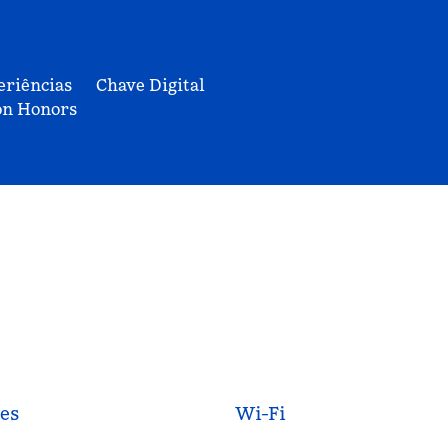
eriências
Chave Digital
on Honors
es
Wi-Fi