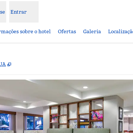
se
Entrar
rmações sobre o hotel
Ofertas
Galeria
Localizaçã
,
Abre nova guia
EUA