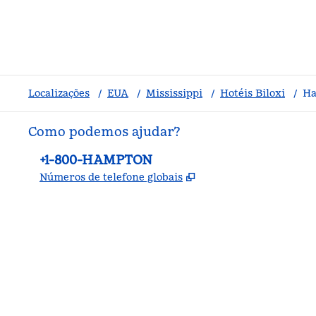
Localizações
/
EUA
/
Mississippi
/
Hotéis Biloxi
/
Ha
Como podemos ajudar?
Telefone:
+1-800-HAMPTON
,
Abre nova guia
Números de telefone globais
facebook
x
instagram
,
Abre nova guia
,
Abre nova guia
,
Abre nova guia