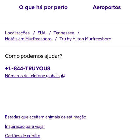
O que há por perto
Aeroportos
Localizações
/
EUA
/
Tennessee
/
Hotéis em Murfreesboro
/
Tru by Hilton Murfreesboro
Como podemos ajudar?
Telefone:
+1-844-TRUYOU8
,
Abre nova guia
Números de telefone globais
x
facebook
instagram
,
Abre nova guia
,
Abre nova guia
,
Abre nova guia
Estadas que aceitam animais de estimação
Inspiração para viajar
Cartões de crédito