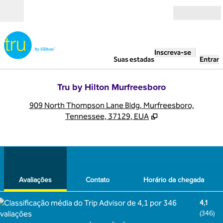
Pular para o conteúdo
Abrir
Inscreva-se
Suas estadas
Entrar
Tru by Hilton Murfreesboro
,
A
909 North Thompson Lane Bldg, Murfreesboro,
Tennessee, 37129, EUA
1
/
11
imagem anterior
pró
1 de 11
Contato
Avaliações
Contato
Horário da chegada
4,1
(
346
)