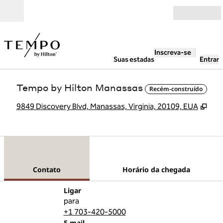
Pular para o conteúdo
Abrir
Inscreva-se
Suas estadas
Entrar
Tempo by Hilton Manassas
Recém-construído
,
Abr
9849 Discovery Blvd, Manassas, Virginia, 20109, EUA
1 de 12
1
/
12
imagem anterior
próxima imag
Contato
Contato
Horário da chegada
Ligue
Ligar
para
+1 703-420-5000
Email
E-mail