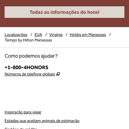
Todas as informações do hotel
Localizações
/
EUA
/
Virgínia
/
Hotéis em Manassas
/
Tempo by Hilton Manassas
Como podemos ajudar?
Telefone:
+1-800-4HONORS
,
Abre nova guia
Números de telefone globais
instagram
,
Abre nova guia
Inspiração para viajar
Estadas que aceitam animais de estimação