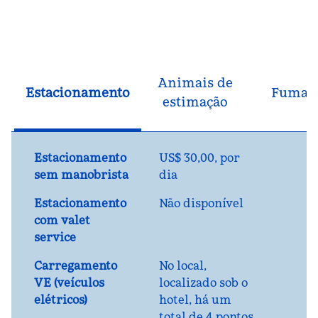
Animais de
Estacionamento
Fuman
estimação
Estacionamento
US$ 30,00, por
sem manobrista
dia
Estacionamento
Não disponível
com valet
service
Carregamento
No local
,
VE (veículos
localizado sob o
elétricos)
hotel, há um
total de 4 pontos