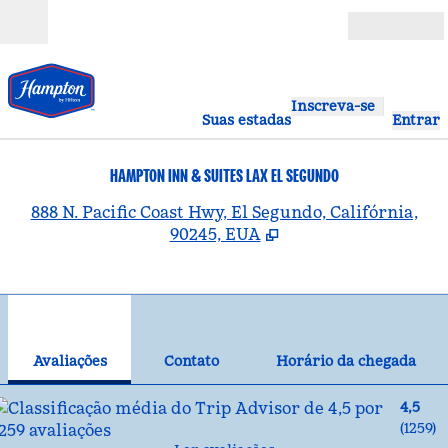
Pular para o conteúdo
Abrir
Inscreva-se
Suas estadas
Entrar
HAMPTON INN & SUITES LAX EL SEGUNDO
,
A
888 N. Pacific Coast Hwy, El Segundo, Califórnia,
90245, EUA
1
/
12
imagem anterior
pró
1 de 12
Contato
Avaliações
Contato
Horário da chegada
4,5
(
1259
)