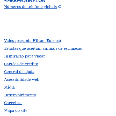
Telefone:
+1-800-HAMPTON
,
Abre nova guia
Números de telefone globais
facebook
x
instagram
,
Abre nova guia
,
Abre nova guia
,
Abre nova guia
Vales-presente Hilton (Europa)
Estadas que aceitam animais de estimação
Inspiração para viajar
Cartões de crédito
Central de ajuda
Acessibilidade web
Mídia
Desenvolvimento
Carreiras
Mapa do site