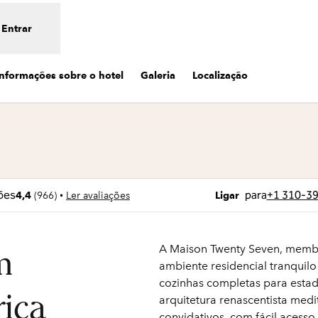
Entrar
Informações sobre o hotel
Galeria
Localização
bre nova guia
Ligue
para
+1 310-3
•
4,4
(
966
)
Ler avaliações
Ligar
A Maison Twenty Seven, membr
m
ambiente residencial tranquil
cozinhas completas para estad
rica
arquitetura renascentista medi
convidativos, com fácil acesso