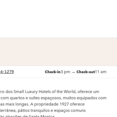
1 de 8
1
/
8
imagem anterior
próxima imagem
94-1279
3 pm
→
11 am
Check-in
Check-out
o dos Small Luxury Hotels of the World, oferece um
o com quartos e suítes espaçosos, muitos equipados com
as mais longas. A propriedade 1927 oferece
terrânea, pátios tranquilos e espaços comuns
 às atrações de Santa Monica.