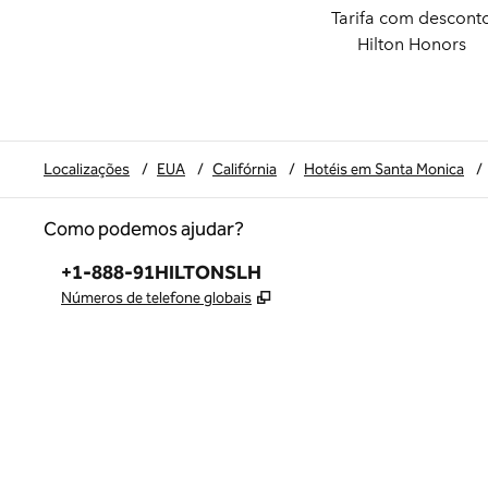
Tarifa com descont
Hilton Honors
Localizações
/
EUA
/
Califórnia
/
Hotéis em Santa Monica
/
Como podemos ajudar?
Telefone:
+1-888-91HILTONSLH
,
Abre nova guia
Números de telefone globais