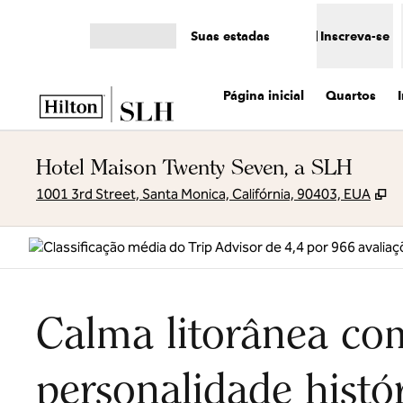
Pular para o conteúdo
Suas estadas
Inscreva-se
Abrir menu
Página inicial
Quartos
Hotel Maison Twenty Seven, a SLH
,
A
1001 3rd Street, Santa Monica, Califórnia, 90403, EUA
Calma litorânea co
personalidade histó