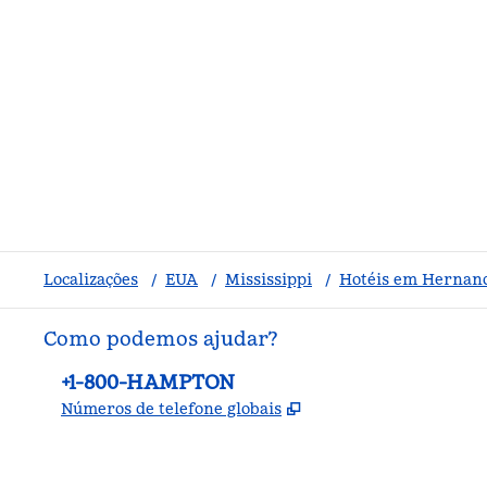
Localizações
/
EUA
/
Mississippi
/
Hotéis em Hernan
Como podemos ajudar?
Telefone:
+1-800-HAMPTON
,
Abre nova guia
Números de telefone globais
facebook
x
instagram