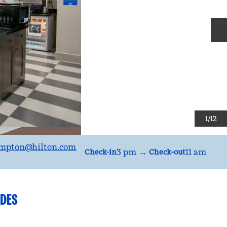
S
1
/
12
MEMMR
mpton
@hilton.com
3 pm
→
11 am
Check-in
Check-out
DES