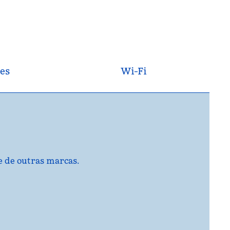
es
Wi-Fi
e de outras marcas.