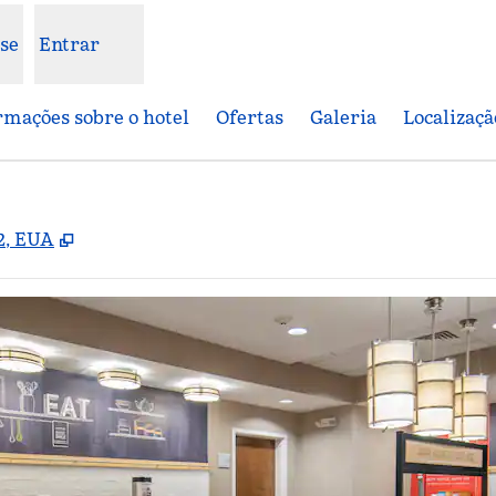
se
Entrar
rmações sobre o hotel
Ofertas
Galeria
Localizaçã
,
Abre nova guia
2, EUA