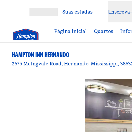
Pular para o conteúdo
Suas estadas
Inscreva-
Abrir menu
Página inicial
Quartos
Info
HAMPTON INN HERNANDO
2675 McIngvale Road, Hernando, Mississippi, 3863