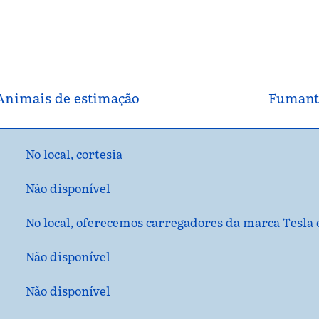
Animais de estimação
Fumant
No local
,
cortesia
Não disponível
No local
, oferecemos carregadores da marca Tesla 
Não disponível
Não disponível