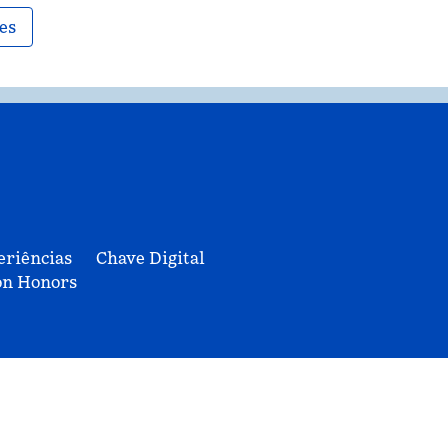
es
eriências
Chave Digital
on Honors