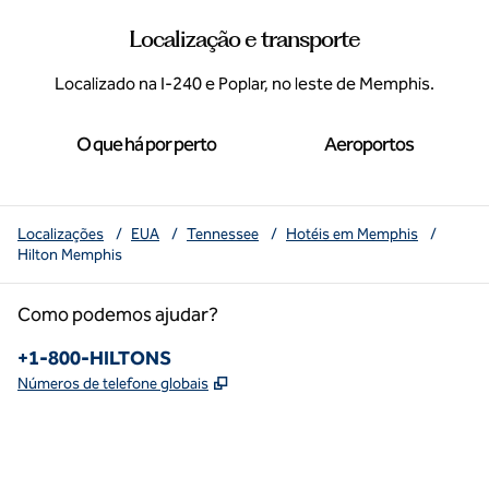
Localização e transporte
Localizado na I-240 e Poplar, no leste de Memphis.
O que há por perto
Aeroportos
Localizações
/
EUA
/
Tennessee
/
Hotéis em Memphis
/
Hilton Memphis
Como podemos ajudar?
Telefone:
+1-800-HILTONS
,
Abre nova guia
Números de telefone globais
x
facebook
instagram
youtube
pinterest
,
Abre nova guia
,
Abre nova guia
,
Abre nova guia
,
Abre nova guia
,
Abre nova guia