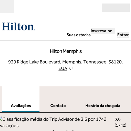
Pular para o conteúdo
Abrir
Inscreva-se
Suas estadas
Entrar
Hilton Memphis
,
A
939 Ridge Lake Boulevard, Memphis, Tennessee, 38120,
EUA
1
/
12
imagem anterior
pró
1 de 12
Contato
Avaliações
Contato
Horário da chegada
3,6
(
1742
)