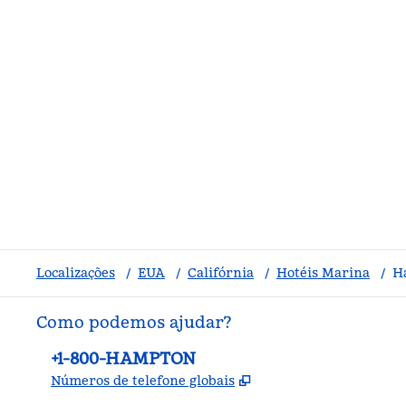
Localizações
/
EUA
/
Califórnia
/
Hotéis Marina
/
H
Como podemos ajudar?
Telefone:
+1-800-HAMPTON
,
Abre nova guia
Números de telefone globais