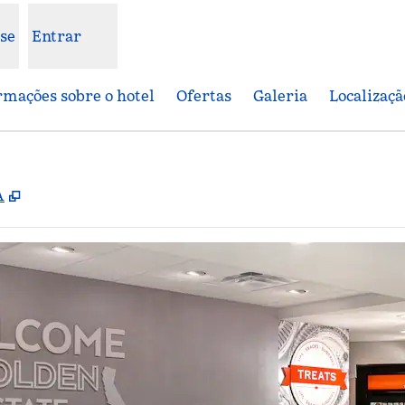
se
Entrar
rmações sobre o hotel
Ofertas
Galeria
Localizaçã
,
Abre nova guia
A