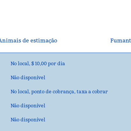
Animais de estimação
Fumant
No local
,
$ 10,00 por dia
Não disponível
No local
, ponto de cobrança, taxa a cobrar
Não disponível
Não disponível