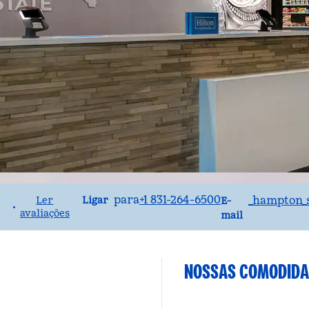
Ligue
E-mailMRYHM
para
+1 831-264-6500
_hampton_
Ligar
Ler
E-
•
avaliações
)
mail
NOSSAS COMODIDA