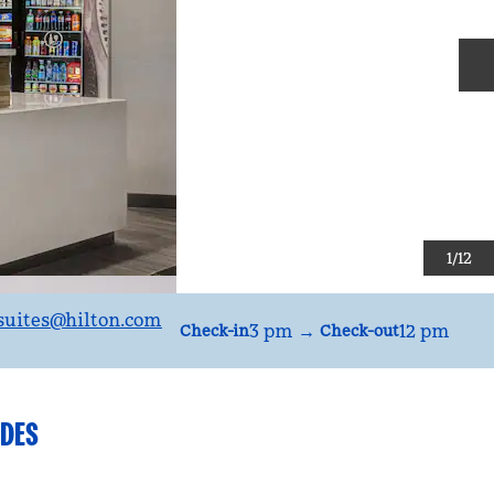
S
1
/
12
suites
@hilton.com
3 pm
→
12 pm
Check-in
Check-out
DES