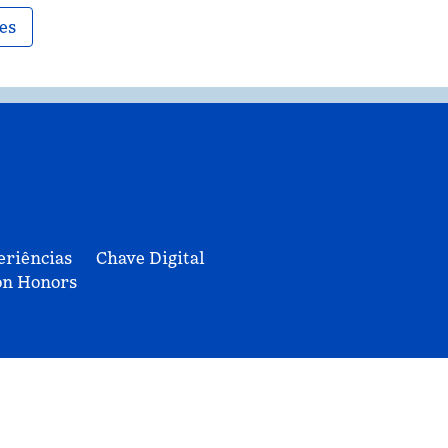
es
eriências
Chave Digital
on Honors