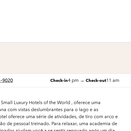
1 de 5
1
/
5
imagem anterior
próxima imagem
2-9020
4 pm
→
11 am
Check-in
Check-out
mall Luxury Hotels of the World , oferece uma
na com vistas deslumbrantes para o lago e as
tel oferece uma série de atividades, de tiro com arco e
tação de pessoal treinado. Para relaxar, uma academia de
uipados ajudam você a se sentir renovado após um dia