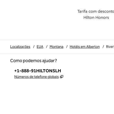
Tarifa com descont
Hilton Honors
Localizações
/
EUA
/
Montana
/
Hotéis em Alberton
/
Rive
Como podemos ajudar?
Telefone:
+1-888-91HILTONSLH
,
Abre nova guia
Números de telefone globais