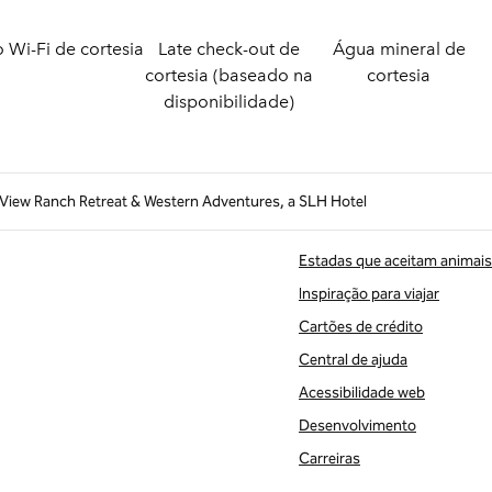
o
Wi-Fi de cortesia
Late check-out de
Água mineral de
cortesia (baseado na
cortesia
disponibilidade)
rView Ranch Retreat & Western Adventures, a SLH Hotel
Estadas que aceitam animais
Inspiração para viajar
Cartões de crédito
Central de ajuda
Acessibilidade web
Desenvolvimento
Carreiras