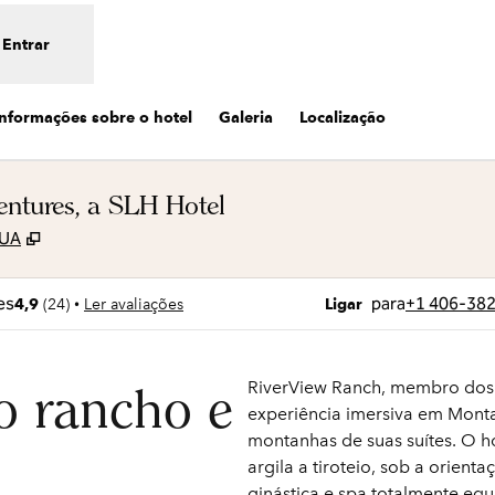
Entrar
Informações sobre o hotel
Galeria
Localização
ntures, a SLH Hotel
,
Abre nova guia
EUA
Ligue
para
+1 406-38
•
4,9
(
24
)
Ler avaliações
Ligar
RiverView Ranch, membro dos S
o rancho e
experiência imersiva em Monta
montanhas de suas suítes. O ho
argila a tiroteio, sob a orien
ginástica e spa totalmente eq