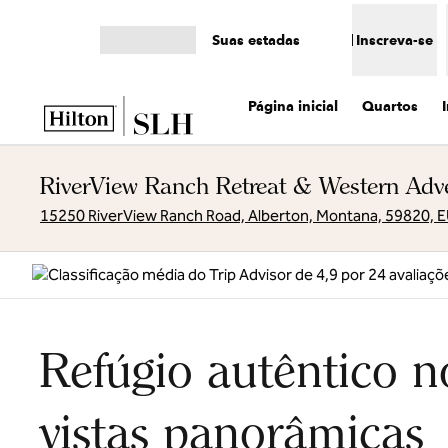
Pular para o conteúdo
Suas estadas
Inscreva-se
Abrir menu
Página inicial
Quartos
RiverView Ranch Retreat & Western Adve
15250 RiverView Ranch Road, Alberton, Montana, 59820, 
Refúgio autêntico n
vistas panorâmicas