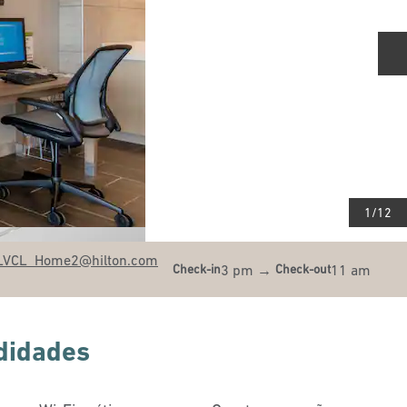
S
1
/
12
LVCL_Home2
@hilton.com
3 pm
→
11 am
Check-in
Check-out
didades