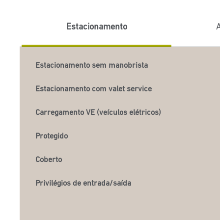
Estacionamento
A
Estacionamento sem manobrista
Estacionamento com valet service
Carregamento VE (veículos elétricos)
Protegido
Coberto
Privilégios de entrada/saída