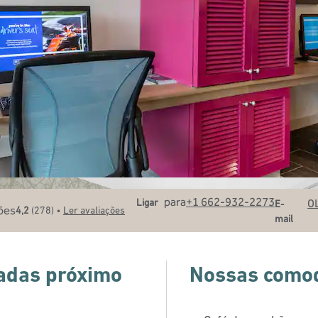
Ligue
Email
para
+1 662-932-2273
Ligar
O
E-
•
4,2
(
278
)
Ler avaliações
mail
gadas próximo
Nossas como