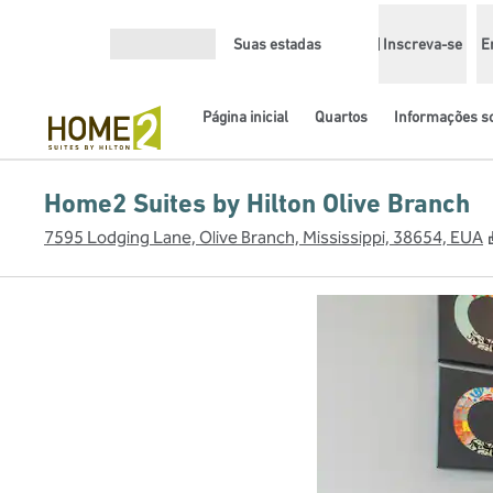
Pular para o conteúdo
Suas estadas
Inscreva-se
E
Abrir menu
Página inicial
Quartos
Informações so
Home2 Suites by Hilton Olive Branch
7595 Lodging Lane, Olive Branch, Mississippi, 38654, EUA