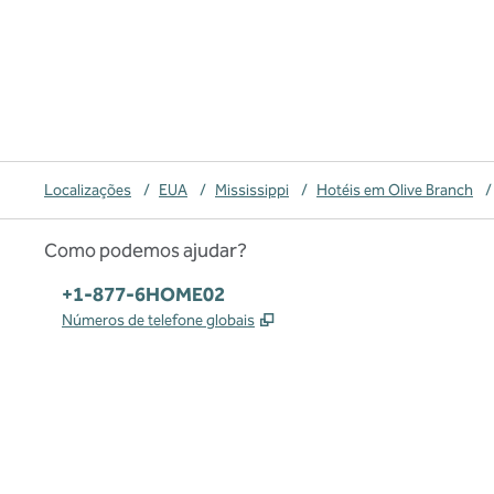
Localizações
/
EUA
/
Mississippi
/
Hotéis em Olive Branch
/
Como podemos ajudar?
Telefone:
+1-877-6HOME02
,
Abre nova guia
Números de telefone globais
x
facebook
instagram
,
Abre nova guia
,
Abre nova guia
,
Abre nova guia