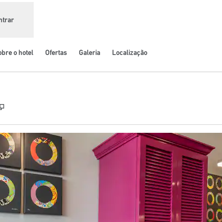
ntrar
bre o hotel
Ofertas
Galeria
Localização
,
Abre nova guia