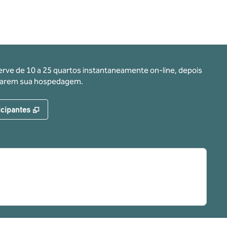
erve de 10 a 25 quartos instantaneamente on-line, depois
ervarem sua hospedagem.
,
Abre nova guia
icipantes