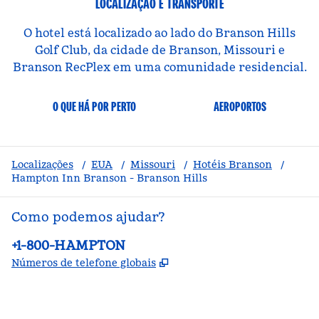
LOCALIZAÇÃO E TRANSPORTE
O hotel está localizado ao lado do Branson Hills
Golf Club, da cidade de Branson, Missouri e
Branson RecPlex em uma comunidade residencial.
O QUE HÁ POR PERTO
AEROPORTOS
Localizações
/
EUA
/
Missouri
/
Hotéis Branson
/
Hampton Inn Branson - Branson Hills
Como podemos ajudar?
Telefone:
+1-800-HAMPTON
,
Abre nova guia
Números de telefone globais
facebook
x
instagram
,
Abre nova guia
,
Abre nova guia
,
Abre nova guia