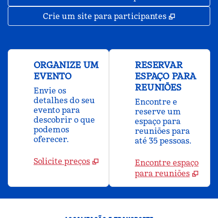
,
Abre nova
Crie um site para participantes
ORGANIZE UM
RESERVAR
EVENTO
ESPAÇO PARA
REUNIÕES
Envie os
detalhes do seu
Encontre e
evento para
reserve um
descobrir o que
espaço para
podemos
reuniões para
oferecer.
até 35 pessoas.
Solicite preços
Encontre espaço
para reuniões