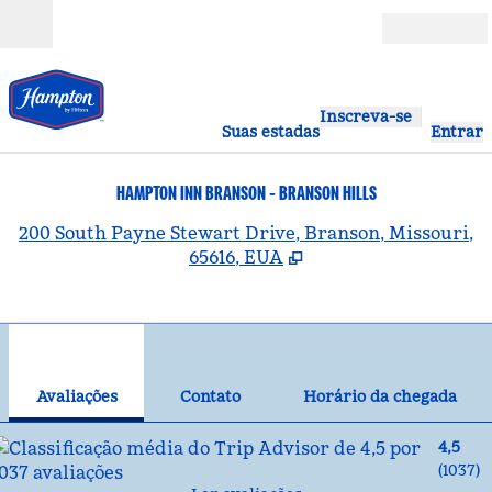
Pular para o conteúdo
Abrir
Inscreva-se
Suas estadas
Entrar
HAMPTON INN BRANSON - BRANSON HILLS
,
A
200 South Payne Stewart Drive, Branson, Missouri,
65616, EUA
1
/
12
imagem anterior
pró
1 de 12
Contato
Avaliações
Contato
Horário da chegada
4,5
(
1037
)