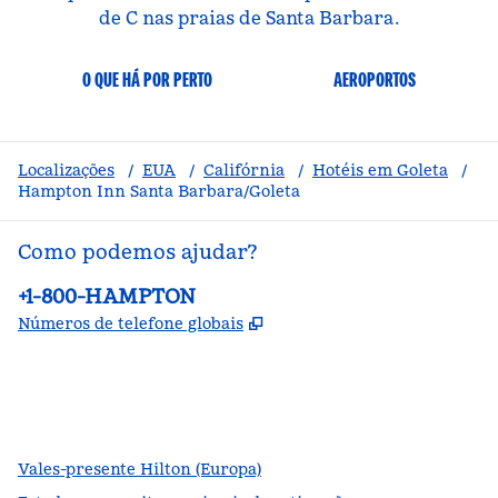
de C nas praias de Santa Barbara.
O QUE HÁ POR PERTO
AEROPORTOS
Localizações
/
EUA
/
Califórnia
/
Hotéis em Goleta
/
Hampton Inn Santa Barbara/Goleta
Como podemos ajudar?
Telefone:
+1-800-HAMPTON
,
Abre nova guia
Números de telefone globais
facebook
x
instagram
,
Abre nova guia
,
Abre nova guia
,
Abre nova guia
Vales-presente Hilton (Europa)