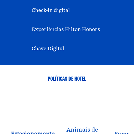
Check-in digital
Experiências Hilton Honors
Chave Digital
POLÍTICAS DE HOTEL
Animais de
Estacionamento
Fuman