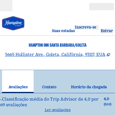
Pular para o conteúdo
Abrir
Inscreva-se
Suas estadas
Entrar
HAMPTON INN SANTA BARBARA/GOLETA
,
A
5665 Hollister Ave., Goleta, Califórnia, 93117, EUA
1
/
12
imagem anterior
pró
1 de 12
Contato
Avaliações
Contato
Horário da chegada
4,0
(
869
)
Ler avaliações