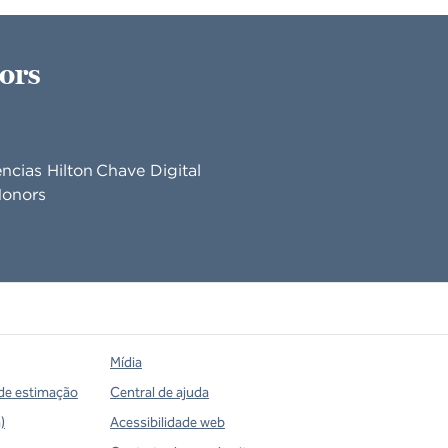
ors
ncias Hilton
Chave Digital
onors
Mídia
de estimação
Central de ajuda
)
Acessibilidade web