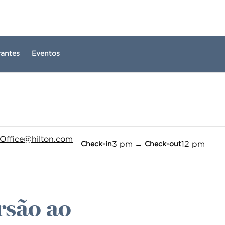
rantes
Eventos
1 de 12
1
/
12
imagem anterior
próxima imagem
Office
@hilton.com
3 pm
→
12 pm
Check-in
Check-out
rsão ao