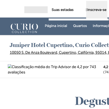
Pular para o conteúdo
Suas estadas
Inscreva-se
Abrir menu
Página inicial
Quartos
Informaçõ
Juniper Hotel Cupertino, Curio Collect
10050 S. De Anza Boulevard, Cupertino, Califórnia, 95014,
4,2
(
74
Degust