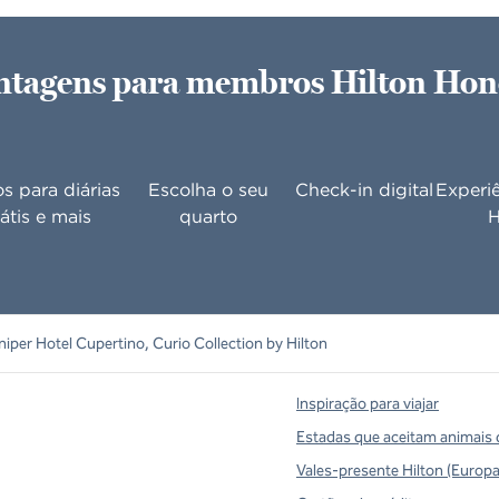
ntagens para membros Hilton Hon
s para diárias
Escolha o seu
Check-in digital
Experiê
átis e mais
quarto
H
niper Hotel Cupertino, Curio Collection by Hilton
Inspiração para viajar
Estadas que aceitam animais 
Vales-presente Hilton (Europa