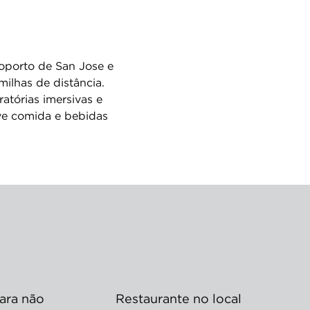
oporto de San Jose e
milhas de distância.
atórias imersivas e
rve comida e bebidas
ara não
Restaurante no local