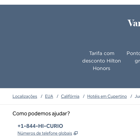
Va
Tarifa com
Ponto
desconto Hilton
gr
Honors
Localizações
/
EUA
/
Califórnia
/
Hotéis em Cupertino
/
Ju
Como podemos ajudar?
Telefone:
+1-844-HI-CURIO
,
Abre nova guia
Números de telefone globais