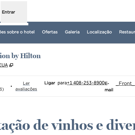
Entrar
es sobre o hotel
Ofertas
Galeria
Localização
Restau
ion by Hilton
,
Abre nova guia
 EUA
Ligue
E-mailSJCCC
para
+1 408-253-8900
Ligar
_Front_
Ler
E-
•
avaliações
3
)
mail
ação de vinhos e dive