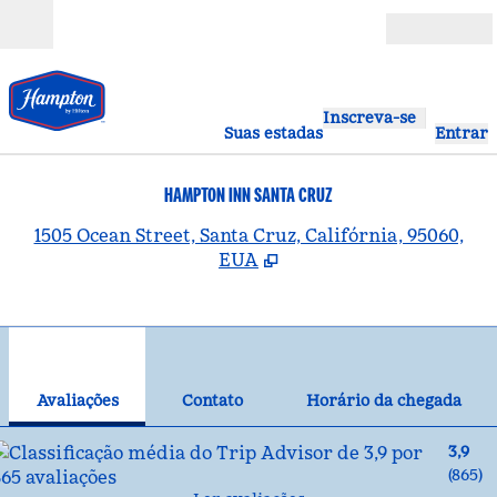
Pular para o conteúdo
Abrir
Inscreva-se
Suas estadas
Entrar
HAMPTON INN SANTA CRUZ
,
A
1505 Ocean Street, Santa Cruz, Califórnia, 95060,
EUA
1
/
12
imagem anterior
pró
1 de 12
Contato
Avaliações
Contato
Horário da chegada
3,9
(
865
)