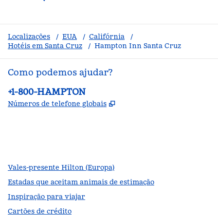
Localizações
/
EUA
/
Califórnia
/
Hotéis em Santa Cruz
/
Hampton Inn Santa Cruz
Como podemos ajudar?
Telefone:
+1-800-HAMPTON
,
Abre nova guia
Números de telefone globais
facebook
x
instagram
,
Abre nova guia
,
Abre nova guia
,
Abre nova guia
Vales-presente Hilton (Europa)
Estadas que aceitam animais de estimação
Inspiração para viajar
Cartões de crédito